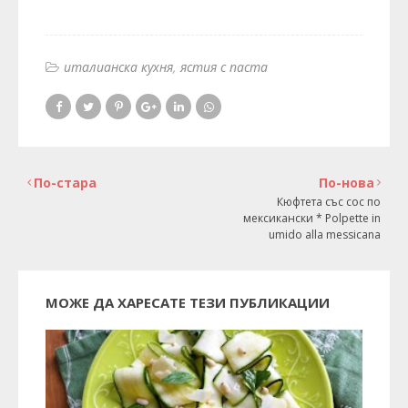
италианска кухня
ястия с паста
По-стара
По-нова
Кюфтета със сос по
мексикански * Polpette in
umido alla messicana
МОЖЕ ДА ХАРЕСАТЕ ТЕЗИ ПУБЛИКАЦИИ