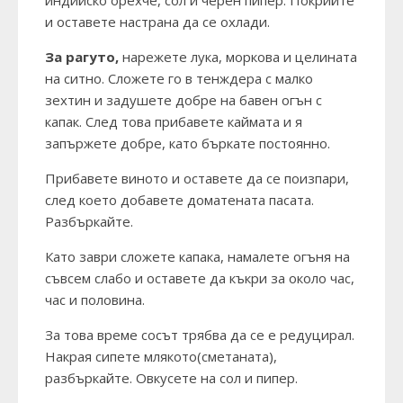
индийско орехче, сол и черен пипер. Покрийте
и оставете настрана да се охлади.
За рагуто,
нарежете лука, моркова и целината
на ситно. Сложете го в тенждера с малко
зехтин и задушете добре на бавен огън с
капак. След това прибавете каймата и я
запържете добре, като бъркате постоянно.
Прибавете виното и оставете да се поизпари,
след което добавете доматената пасата.
Разбъркайте.
Като заври сложете капака, намалете огъня на
съвсем слабо и оставете да къкри за около час,
час и половина.
За това време сосът трябва да се е редуцирал.
Накрая сипете млякото(сметаната),
разбъркайте. Овкусете на сол и пипер.