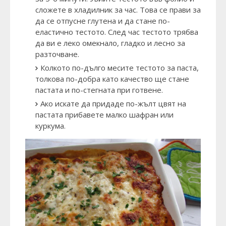
сложете в хладилник за час. Това се прави за
да се отпусне глутена и да стане по-
еластично тестото. След час тестото трябва
да ви е леко омекнало, гладко и лесно за
разточване.
Колкото по-дълго месите тестото за паста,
толкова по-добра като качество ще стане
пастата и по-стегната при готвене.
Ако искате да придаде по-жълт цвят на
пастата прибавете малко шафран или
куркума.