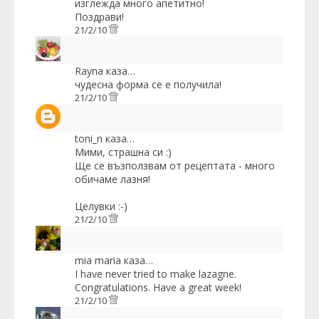
изглежда много апетитно!
Поздрави!
21/2/10
Rayna
каза…
чудесна форма се е получила!
21/2/10
toni_n
каза…
Мими, страшна си :)
Ще се възползвам от рецептата - много
обичаме лазня!
Целувки :-)
21/2/10
mia maria
каза…
I have never tried to make lazagne.
Congratulations. Have a great week!
21/2/10