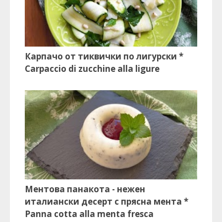
Карпачо от тиквички по лигурски *
Carpaccio di zucchine alla ligure
Ментова панакота - нежен
италиански десерт с прясна мента *
Panna cotta alla menta fresca