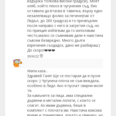
издържа толкова високи градуси), Моят
хляб, който пекох в чугунения съд, бях
оставила да втасва в тавичка, върху едно
незалепващо фолио за печене(пак от
Лидъл, до 260 градуса) и го прехвърлих
после направо с него в загретия съд, но
по принцип избягвам да го използвам
често,малко се съмнявам дали е наистина
съвсем безвредно. Много дълги
изречения създадох, дано ме разбираш:)
До скоро!❤️❤️❤️
30/6/22
Maria
каза…
Здравей Гале! Ще се постарая да я пусне
скоро :) Чугунена плоча не съм виждала,
особено в Лидл. Ако я пуснат свирни моля
тя.
За камъните за пица...има специални
дървени и метални лопати, с които се
слагат. Аз имам дървена, беше в
комплект с плочата ми. Наистина изисква
време и тренировки, докато и свикнеш, но