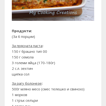
Продукти:
(За 6 порции)
За прясната паста
:
150 г брашно тип 00
150 г семола
3 големи яйца (170-180г)
2 с.л. зехтин
щипка сол
За рагу болонезе
:
500г мляно месо (смес телешко и свинско)
1 морков
1 стрък селъри