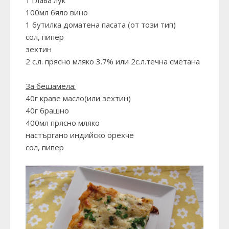
1 глава лук
100мл бяло вино
1 бутилка доматена пасата (
от този тип
)
сол, пипер
зехтин
2 с.л. прясно мляко 3.7% или 2с.л.течна сметана
За бешамела:
40г краве масло(или зехтин)
40г брашно
400мл прясно мляко
настъргано индийско орехче
сол, пипер