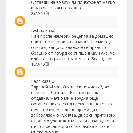
Оставяш на въздух да поизсъхнат малко
и вариш. Чакам отзиви :)
25/2/10
festina
каза…
Най-после намерих рецепта за домашно
приготвени кори за лазаня ! Не смеех да
опитам, защото знаех,че се правят с
брашно от твърд сорт пшеница. Така, че
идеята за гриса го замества. Благодаря !
10/3/10
Галя
каза…
Здравей Миме! Хич не си помисляй, че
съм те забравила. Не съм писала
отдавна, малко ми е трудна още
организацията след преместването, но
вече ще имам повече време да се
забавлявам в кухнята. Днес си приготвих
с голямо удоволствие тази лазаня, този
път с пресни кори от магазина и пак е
много вкусна.