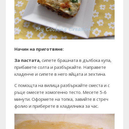
Начин на приготвяне:
За пастата,
сипете брашната в дълбока купа,
прибавете солта и разбъркайте. Направете
кладенче и сипете в него яйцата и зехтина.
С помощта на вилица разбъркайте сместа и с
ръце омесете хомогенно тесто. Месете 5-6
минути. Оформете на топка, завийте в стреч
фолио и приберете в хладилника за час.