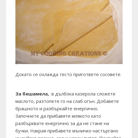
Докато се охлажда тесто пригответе сосовете.
За бешамела,
в дълбока казерола сложете
маслото, разтопете го на слаб огън. Добавете
брашното и разбъркайте енергично.
Започнете да прибавяте млякото като
разбърквате енергично за да не стане на
бучки. Накрая прибавете мъничко настъргано