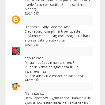
Senza la macchina per la pasta, sei brava di
averle fatto cosi sottile! Buona settimane
Maria :)
22/2/10
Hiperica di Lady Boheme
каза…
Ciao tesoro, complimenti per queste
profumate e meravigliose lasagne! Un bacio
e grazie della gradita visita!
23/2/10
pep-4o
каза…
Мими, пробва ли на талятеле?
У нас не искат да ядат лазаня, но
талятеле - да.
Много апетитно изглежда лазанята!
24/2/10
Maria
каза…
Пепи, пробвах, чудно става... навиваш на
руло и после нарязваш на тънки ленти.