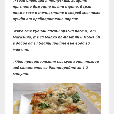
📌
Тази операция я пропускам, защото
прясната
домашна
паста е фина, бързо
поема соса и течностите и според мен няма
нужда от предварително варене.
📌
Ако сте купили листи прясна паста, от
магазина, те са малко по-плътни и може би
е добре да ги бланширайте във вода за
минута.
📌
Ако правите лазаня със сухи кори, тогава
задължително ги бланширайте за 1-2
минути.