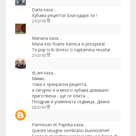
Daria
каза…
Хубава рецепта! Благодаря ти !
21/2/10
Mariana
каза…
Maria esti foarte harnica si priceputa!
Te pup si iti doresc o saptamina reusita!
21/2/10
di_ani
каза…
Мими,
това е прекрасна рецепта,
а сигурно е и много хубава домашно
приготвена - ще се опита ...
Поздрав и усмихната седмица, Диана
22/2/10
Parmesan et Paprika
каза…
Queste lasagne sembrano buonissime!!