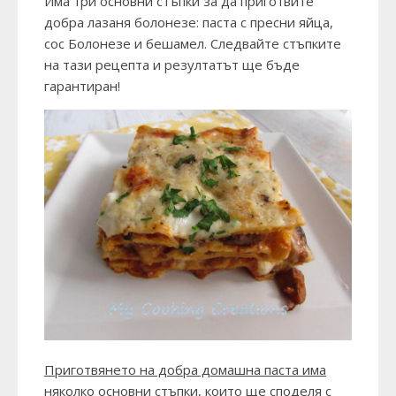
Има три основни стъпки за да приготвите
добра лазаня болонезе: паста с пресни яйца,
сос Болонезе и бешамел. Следвайте стъпките
на тази рецепта и резултатът ще бъде
гарантиран!
Приготвянето на добра домашна паста има
няколко основни стъпки, които ще споделя с