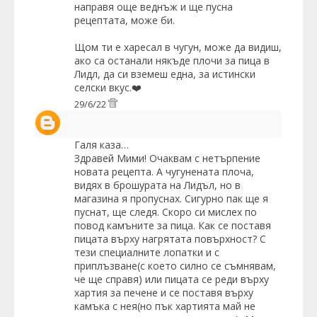
направя още веднъж и ще пусна
рецептата, може би.
Щом ти е харесал в чугун, може да видиш,
ако са останали някъде плочи за пица в
Лидл, да си вземеш една, за истински
селски вкус.❤️
29/6/22
Галя
каза…
Здравей Мими! Очаквам с нетърпение
новата рецепта. А чугунената плоча,
видях в брошурата на Лидъл, но в
магазина я пропуснах. Сигурно пак ще я
пуснат, ще следя. Скоро си мислех по
повод камъните за пица. Как се поставя
пицата върху нагрятата повърхност? С
тези специалните лопатки и с
приплъзване(с което силно се съмнявам,
че ще справя) или пицата се реди върху
хартия за печене и се поставя върху
камъка с нея(но пък хартията май не