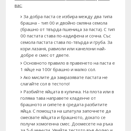
вас:
За добра паста се избира между два типа
брашна - тип 00 и двойно смляна семола
(брашно от твърда пшеница за паста). С тип
00 пастата става по-кадифена и сочна. Със
семола пастата става по-твърда и груба. За
кори лазаня, равиоли или канелони най-
добре е смес от двете.
Основното правило в правенето на паста е
1 яйце на 100г брашно и малко сол.
Ако мислите да замразявате пастата не
слагайте сол в тестото!
Разбийте яйцата в купичка. На плота или в
голяма тава направете кладенче от
брашното и сипете в средата разбитите
яйца. С помощта на шпатула започнете да
смесвате яйцата и брашното, докато се
получи хомогенна смес. Доомесете на ръка
за 5-6 минути. Увийте тестото във фолио и