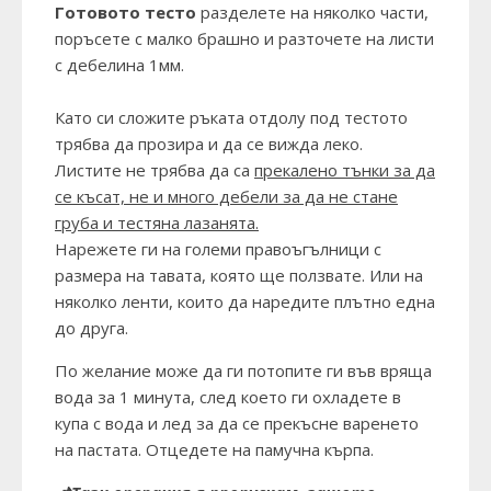
Готовото тесто
разделете на няколко части,
поръсете с малко брашно и разточете на листи
с дебелина 1мм.
Като си сложите ръката отдолу под тестото
трябва да прозира и да се вижда леко.
Листите н
е трябва да са
прекалено тънки за да
се късат, не и много дебели за да не стане
груба и тестяна лазанята.
Нарежете ги на големи правоъгълници с
размера на тавата, която ще ползвате. Или на
няколко ленти, които да наредите плътно една
до друга.
По желание може да ги потопите ги във вряща
вода за 1 минута, след което ги охладете в
купа с вода и лед за да се прекъсне варенето
на пастата. Отцедете на памучна кърпа.