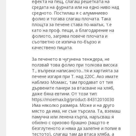
ефекта на пещ, слагаш решетката на
средата на фурната или на едно ниво над
средното. Постилаш я с алуминиево
фолио и тогава слагаш плочата. Така
площта за печене става по-малък, т.е
като на проф. пещи, а благодарение на
фолиото, загрява повече плочата и
съответно се изпича по-бързо и
качествено пицата.
За печенето в чугунена тенждера, не
ползвай това фолио при толкова висока
Т., въпреки написаното...тя и хартията за
печене изгаря при Т. над 220С. Ако имате
наблизо Момакс, там продават от тия
дървените панери за втасване на хляб,
даже бяха евтини. От този тип:
https://moemax.bg/product-84312010030
Има няколко размера. Може и на друго
място да има, не съм търсила. Та, вземаш
памучна или ленена кърпа, наръсваш я
обилно с оризово брашно (защото е
безглутеното и няма да залепне и попие в
тестото), слагаш там да втаса хляба, а