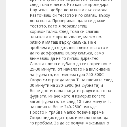
след това е лесно. Ето как се процедира.
Наръсваш добре лопатката със семола.
Разточваш си тестото и го слагаш върху
лопатката. Проверяваш дали се движи
тестото, като я поразклатиш
хоризонтално. След това си слагаш
плънката и с приплъзване, малко по-
рязко я мяташ върху камъка. Не е
проблем и да я дръпнеш леко тестото и
да го дооформиш върху камъка, само
внимаваш да не го пипаш директно.
Самата плоча е хубаво да се нагрее поне
25-30 минути, от началото на включване
на фурната, на температура 250-300С.
Скоро си играх да меря Т. на плочата след
30 минути на 280-290С (на фурната) и
беше достигнала същите градуси като на
фурната. Иначе като я измерих когато
загря фурната, т.е след 10-тина минути Т.
на плочата беше 240-250С някъде.
Просто и трябва малко повече време.
Скоро видях един трик и мисля скоро да
го пробвам. За да се получи максимално