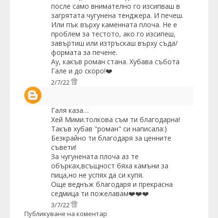
после само внимателно го изсипваш в
загрятата чугунена тенджера. И печеш.
Или пък върху каменната плоча. Не е
проблем за тестото, ако го изсипеш,
завъртиш или изтръскаш върху съда/
формата за печене.
Ау, какъв роман стана. Хубава събота
Гале и до скоро!❤️
2/7/22
Галя
каза…
Хей Мими.толкова съм ти благодарна!
Такъв хубав "роман" си написала:)
Безкрайно ти благодаря за ценните
съвети!
За чугунената плоча аз те
обърках,всъщност бяха камъни за
пица,но не успях да си купя.
Още веднъж благодаря и прекрасна
седмица ти пожелавам❤️❤️❤️
3/7/22
Публикуване на коментар