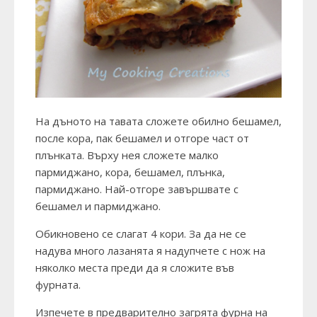
На дъното на тавата сложете обилно бешамел,
после кора, пак бешамел и отгоре част от
плънката. Върху нея сложете малко
пармиджано, кора,
бешамел, плънка,
пармиджано. Най-отгоре завършвате с
бешамел и пармиджано.
Обикновено се слагат 4 кори.
За да не се
надува много лазанята я надупчете с нож на
няколко места преди да я сложите във
фурната.
Изпечете в предварително загрята фурна на