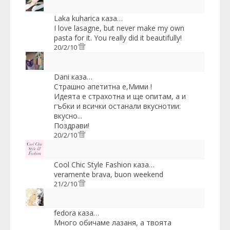
Laka kuharica
каза…
I love lasagne, but never make my own
pasta for it. You really did it beautifully!
20/2/10
Dani
каза…
Страшно апетитна е,Мими !
Идеята е страхотна и ще опитам, а и
гъбки и всички останали вкуснотии:
вкусно...
Поздрави!
20/2/10
Cool Chic Style Fashion
каза…
veramente brava, buon weekend
21/2/10
fedora
каза…
Много обичаме лазаня, а твоята