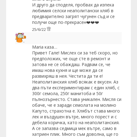
И друго да споделя, пробвах да изпека
любимия селски неаполитански хляб в
предварително загрят чугунен съд и се
получи още по-прекрасен❤️❤️❤️
25/6/22
Maria
каза…
Привет Гале! Мислех си за теб скоро, но
предположих, че още сте в ремонт и
затова не се обаждаш. Радвам се, че
имаш нова кухня и ще може да се
развихряш в нея. Честита да ти е!
Неаполитанския хляб всякак е вкусен. Аз
два пъти експериментирам с един хляб, с
300г семола, 250г манитоба и 50г
пълнозърнесто. Става уникален. Мисля си
обаче, че е заради семолата на молино
Капуто, страхотна е. Хлябът става много
лек и въздушен вътре, много порест и с
дебела коричка, като на неаполитанския.
А се запазва седмица мек вътре, само в
хатриен плик. Много съм доволна, ще го