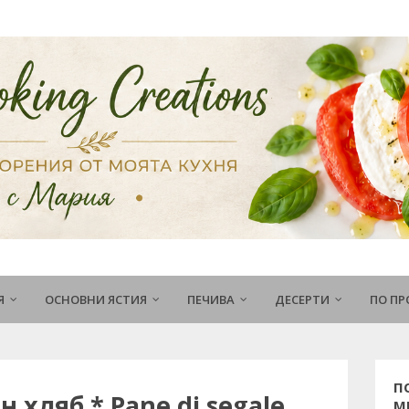
Я
ОСНОВНИ ЯСТИЯ
ПЕЧИВА
ДЕСЕРТИ
ПО П
П
 хляб * Pane di segale
М