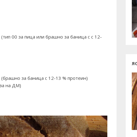
(тип 00 за пица или брашно за баница с с 12-
Я
 (брашно за баница с 12-13 % протеин)
ва на ДМ)