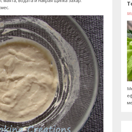
с маята, водата и накрая щипка захар.
T
смес.
Ma
Ме
еф
ме