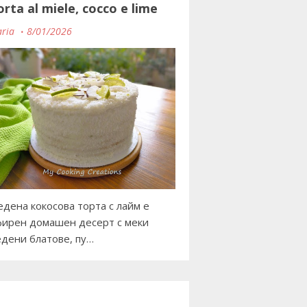
orta al miele, cocco e lime
ria
8/01/2026
дена кокосова торта с лайм е
ирен домашен десерт с меки
дени блатове, пу…