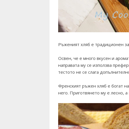
Ръженият хляб е традиционен за
Освен, че е много вкусен и арома
направата му се използва преферм
тестото не се слага допълнителн
Френският ръжен хляб е богат н
него. Приготвянето му е лесно, а