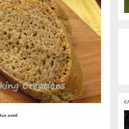
С
дин хляб.