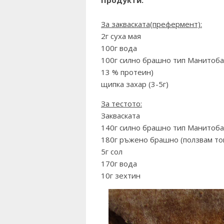
За закваската(префермент):
2г суха мая
100г вода
100г силно брашно тип Манитоба 
13 % протеин)
щипка захар (3-5г)
За тестото:
Закваската
140г силно брашно тип Манитоба
180г ръжено брашно (ползвам то
5г сол
170г вода
10г зехтин