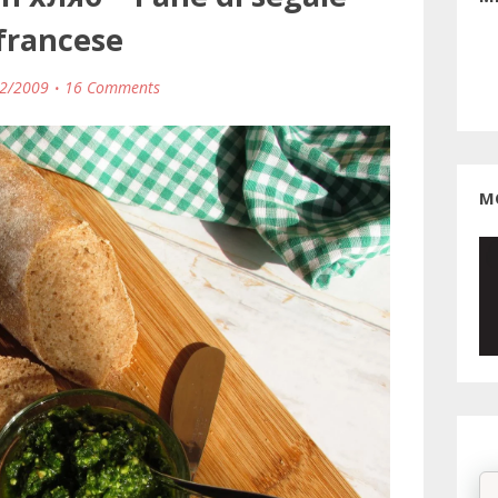
francese
2/2009
16 Comments
М