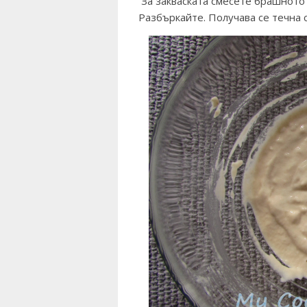
За закваската смесете брашното 
Разбъркайте. Получава се течна 