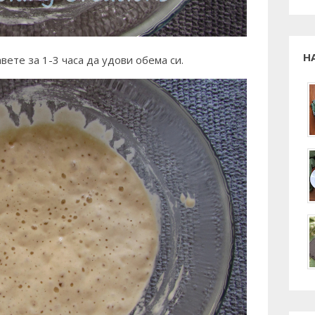
Н
вете за 1-3 часа да удови обема си.