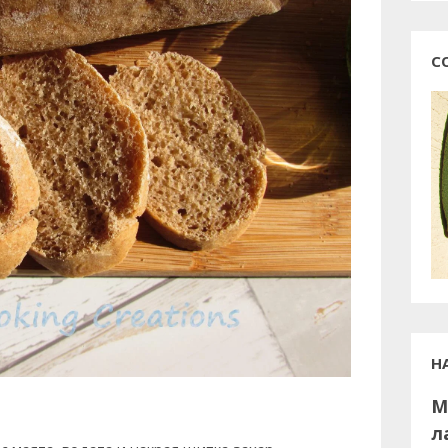
С
Н
М
л