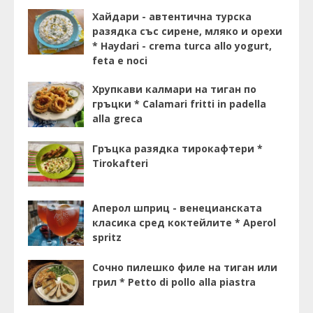
Хайдари - автентична турска
разядка със сирене, мляко и орехи
* Haydari - crema turca allo yogurt,
feta e noci
Хрупкави калмари на тиган по
гръцки * Calamari fritti in padella
alla greca
Гръцка разядка тирокафтери *
Tirokafteri
Аперол шприц - венецианската
класика сред коктейлите * Aperol
spritz
Сочно пилешко филе на тиган или
грил * Petto di pollo alla piastra