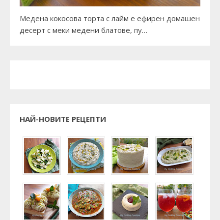
Медена кокосова торта с лайм е ефирен домашен
десерт с меки медени блатове, пу…
НАЙ-НОВИТЕ РЕЦЕПТИ