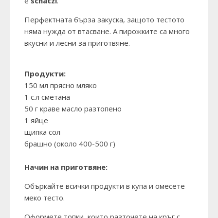
е
schatzi
.
Перфектната бърза закуска, защото тестото
няма нужда от втасване. А пирожките са много
вкусни и лесни за приготвяне.
Продукти:
150 мл прясно мляко
1 с.л сметана
50 г краве масло разтопено
1 яйце
щипка сол
брашно (около 400-500 г)
Начин на приготвяне:
Объркайте всички продукти в купа и омесете
меко тесто.
Оформете топки, които разточете на кръг с