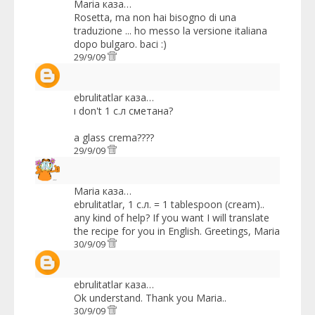
Maria
каза…
Rosetta, ma non hai bisogno di una
traduzione ... ho messo la versione italiana
dopo bulgaro. baci :)
29/9/09
ebrulitatlar
каза…
ı don't 1 с.л сметана?
a glass crema????
29/9/09
Maria
каза…
ebrulitatlar, 1 с.л. = 1 tablespoon (cream)..
any kind of help? If you want I will translate
the recipe for you in English. Greetings, Maria
30/9/09
ebrulitatlar
каза…
Ok understand. Thank you Maria..
30/9/09