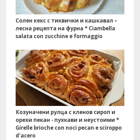
Солен кекс с тиквички и кашкавал –
лесна рецепта на фурна * Ciambella
salata con zucchine e formaggio
Козуначени рулца с кленов сироп и
орехи пекан - пухкави и неустоими *
Girelle brioche con noci pecan e sciroppo
d'acero