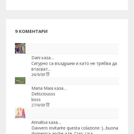
9 КОМЕНТАРИ
Dani
каза…
Сигурно са въздушни и като не трябва да
втасват...
26/9/09
Maria Maia
каза…
Delisciousss
kisss
27/9/09
Annalisa
каза…
Davvero invitante questa colazione :)...buona
domenica anche a te. Ciao. Lisa