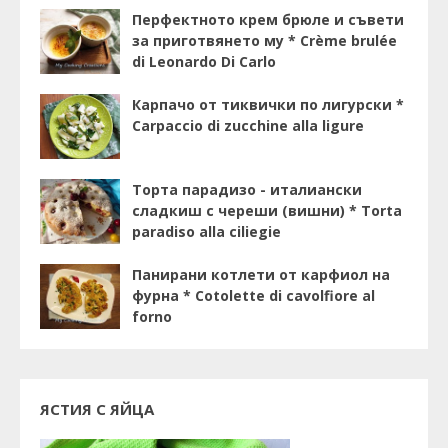
Перфектното крем брюле и съвети
за приготвянето му * Crème brulée
di Leonardo Di Carlo
Карпачо от тиквички по лигурски *
Carpaccio di zucchine alla ligure
Торта парадизо - италиански
сладкиш с череши (вишни) * Torta
paradiso alla ciliegie
Панирани котлети от карфиол на
фурна * Cotolette di cavolfiore al
forno
ЯСТИЯ С ЯЙЦА