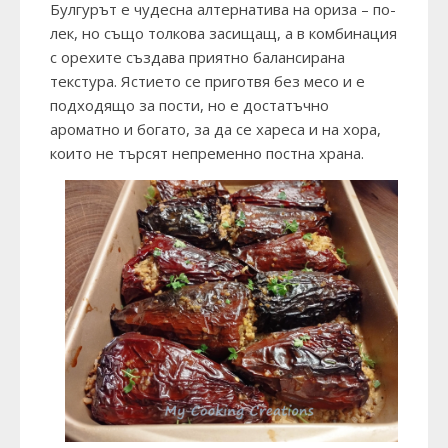
Булгурът е чудесна алтернатива на ориза – по-
лек, но също толкова засищащ, а в комбинация
с орехите създава приятно балансирана
текстура. Ястието се приготвя без месо и е
подходящо за пости, но е достатъчно
ароматно и богато, за да се хареса и на хора,
които не търсят непременно постна храна.