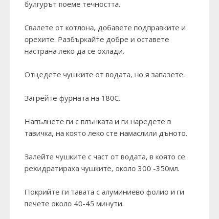
булгурът поеме течността.
Свалете от котлона, добавете подправките и
орехите. Разбъркайте добре и оставете
настрана леко да се охлади.
Отцедете чушките от водата, но я запазете.
Загрейте фурната на 180С.
Напълнете ги с плънката и ги наредете в
тавичка, на която леко сте намаслили дъното.
Залейте чушките с част от водата, в която се
рехидратираха чушките, около 300 -350мл.
Покрийте ги тавата с алуминиево фолио и ги
печете около 40-45 минути.