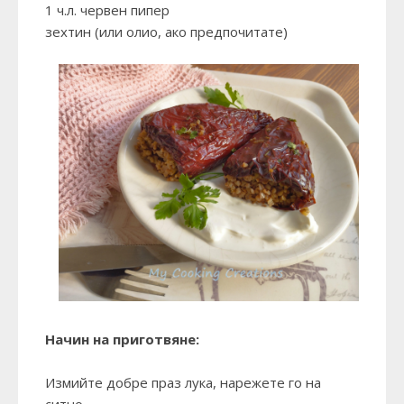
1 ч.л. червен пипер
зехтин (или олио, ако предпочитате)
Начин на приготвяне:
Измийте добре праз лука, нарежете го на
ситно.