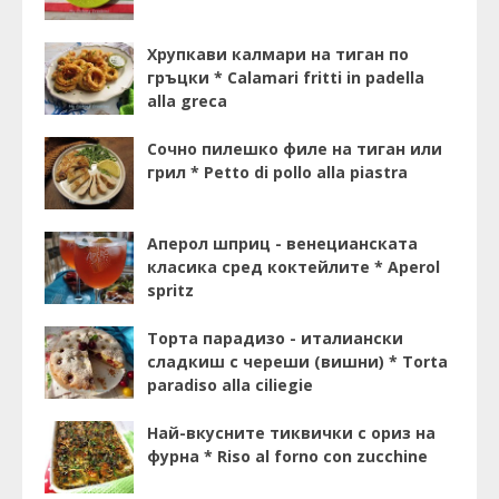
Хрупкави калмари на тиган по
гръцки * Calamari fritti in padella
alla greca
Сочно пилешко филе на тиган или
грил * Petto di pollo alla piastra
Аперол шприц - венецианската
класика сред коктейлите * Aperol
spritz
Торта парадизо - италиански
сладкиш с череши (вишни) * Torta
paradiso alla ciliegie
Най-вкусните тиквички с ориз на
фурна * Riso al forno con zucchine