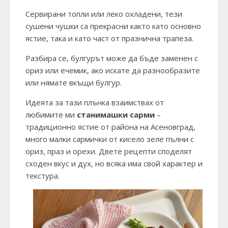
Сервирани топли или леко охладени, тези
сушени чушки са прекрасни както като основно
ястие, така и като част от празнична трапеза.
Разбира се, булгурът може да бъде заменен с
ориз или ечемик, ако искате да разнообразите
или нямате вкъщи булгур.
Идеята за тази плънка взаимствах от
любимите ми
с
танимашки сарми
–
традиционно ястие от района на Асеновград,
много малки сармички от кисело зеле пълни с
ориз, праз и орехи. Двете рецепти споделят
сходен вкус и дух, но всяка има свой характер и
текстура.