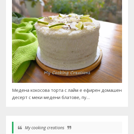
Медена кокосова торта с лайм е ефирен домашен
десерт с меки медени блатове, пу…
My cooking creations