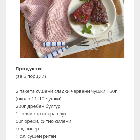
Продукти:
(за 6 порции)
2 пакета сушени сладки червени чушки 160г
(около 11-12 чушки)
200г дребен булгур
1 голям стрък праз лук
60г орехи, ситно смлени
сол, пипер
1 с.л. сушен риган