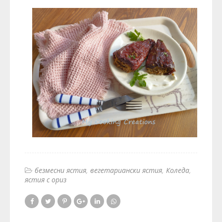
безмесни ястия
вегетариански ястия
Коледа
ястия с ориз