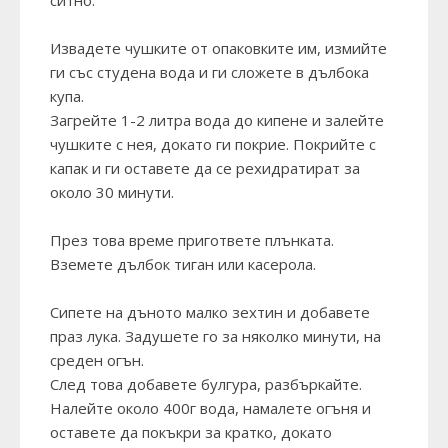
Извадете чушките от опаковките им, измийте
ги със студена вода и ги сложете в дълбока
купа.
Загрейте 1-2 литра вода до кипене и залейте
чушките с нея, докато ги покрие. Покрийте с
капак и ги оставете да се рехидратират за
около 30 минути.
През това време пригответе плънката.
Вземете дълбок тиган или касерола.
Сипете на дъното малко зехтин и добавете
праз лука. Задушете го за няколко минути, на
среден огън.
След това добавете булгура, разбъркайте.
Налейте около 400г вода, намалете огъня и
оставете да покъкри за кратко, докато