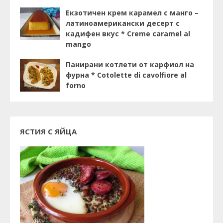
Екзотичен крем карамел с манго –
латиноамерикански десерт с
кадифен вкус * Creme caramel al
mango
Панирани котлети от карфиол на
фурна * Cotolette di cavolfiore al
forno
ЯСТИЯ С ЯЙЦА