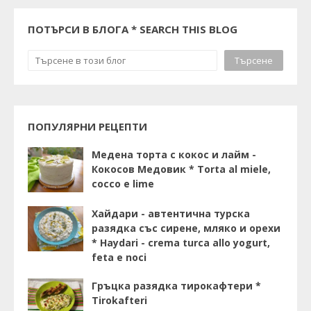
ПОТЪРСИ В БЛОГА * SEARCH THIS BLOG
ПОПУЛЯРНИ РЕЦЕПТИ
Медена торта с кокос и лайм -
Кокосов Медовик * Torta al miele,
cocco e lime
Хайдари - автентична турска
разядка със сирене, мляко и орехи
* Haydari - crema turca allo yogurt,
feta e noci
Гръцка разядка тирокафтери *
Tirokafteri