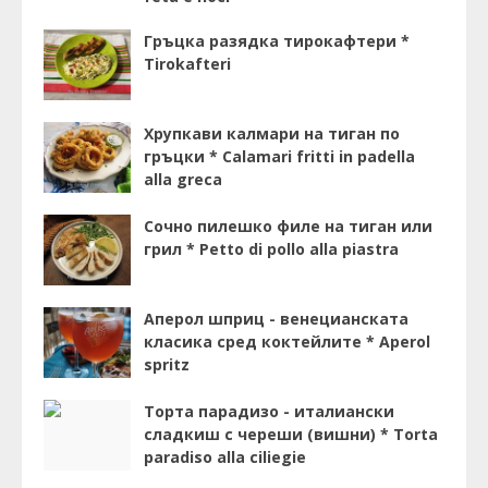
Гръцка разядка тирокафтери *
Tirokafteri
Хрупкави калмари на тиган по
гръцки * Calamari fritti in padella
alla greca
Сочно пилешко филе на тиган или
грил * Petto di pollo alla piastra
Аперол шприц - венецианската
класика сред коктейлите * Aperol
spritz
Торта парадизо - италиански
сладкиш с череши (вишни) * Torta
paradiso alla ciliegie