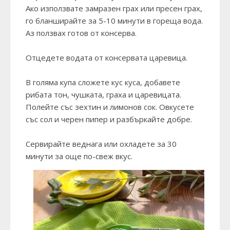
Ако използвате замразен грах или пресен грах,
го бланширайте за 5-10 минути в гореща вода.
Аз ползвах готов от консерва.
Отцедете водата от консервата царевица.
В голяма купа сложете кус куса, добавете
рибата тон, чушката, граха и царевицата.
Полейте със зехтин и лимонов сок. Овкусете
със сол и черен пипер и разбъркайте добре.
Сервирайте веднага или охладете за 30
минути за още по-свеж вкус.