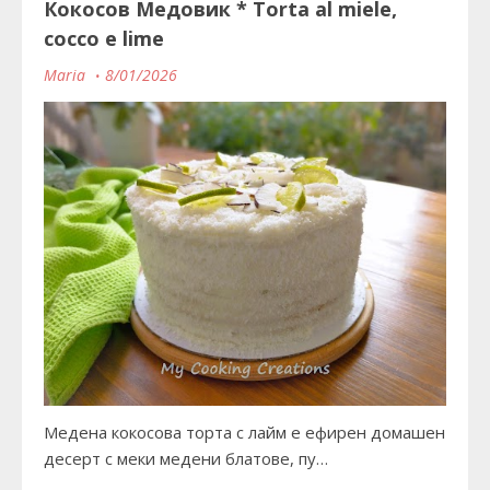
Кокосов Медовик * Torta al miele,
cocco e lime
Maria
8/01/2026
Медена кокосова торта с лайм е ефирен домашен
десерт с меки медени блатове, пу…