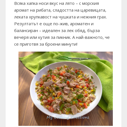
Всяка хапка носи вкус на лято – с морския
аромат на рибата, сладостта на царевицата,
леката хрупкавост на чушката и нежния грах.
Резултатът е още по-жив, ароматен и
балансиран – идеален за лек обяд, бърза
вечеря или кутия за пикник. А най-важното, че
се приготвя за броени минути!