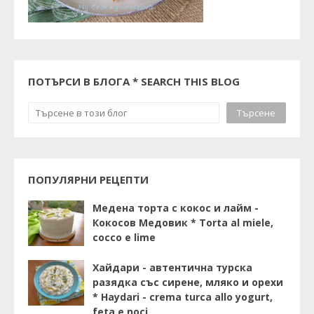
ПОТЪРСИ В БЛОГА * SEARCH THIS BLOG
ПОПУЛЯРНИ РЕЦЕПТИ
Медена торта с кокос и лайм -
Кокосов Медовик * Torta al miele,
cocco e lime
Хайдари - автентична турска
разядка със сирене, мляко и орехи
* Haydari - crema turca allo yogurt,
feta e noci