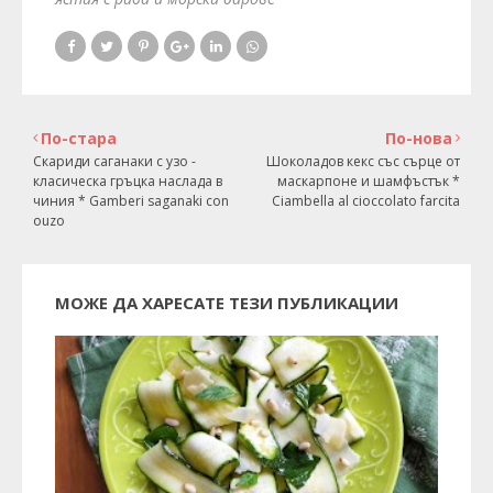
По-стара
По-нова
Скариди саганаки с узо -
Шоколадов кекс със сърце от
класическа гръцка наслада в
маскарпоне и шамфъстък *
чиния * Gamberi saganaki con
Ciambella al cioccolato farcita
ouzo
МОЖЕ ДА ХАРЕСАТЕ ТЕЗИ ПУБЛИКАЦИИ