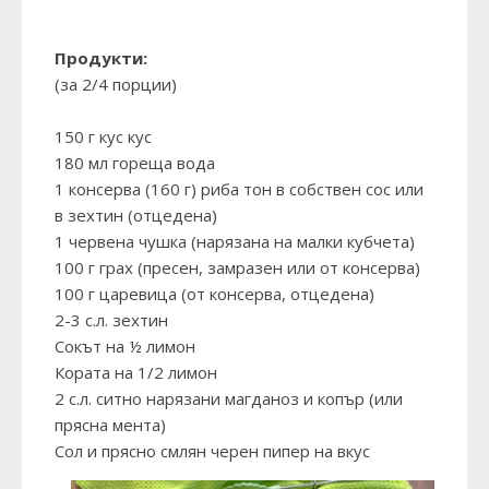
Продукти:
(за 2/4 порции)
150 г кус кус
180 мл гореща вода
1 консерва (160 г) риба тон в собствен сос или
в зехтин (отцедена)
1 червена чушка (нарязана на малки кубчета)
100 г грах (пресен, замразен или от консерва)
100 г царевица (от консерва, отцедена)
2-3 с.л. зехтин
Сокът на ½ лимон
Кората на 1/2 лимон
2 с.л. ситно нарязани магданоз и копър (или
прясна мента)
Сол и прясно смлян черен пипер на вкус