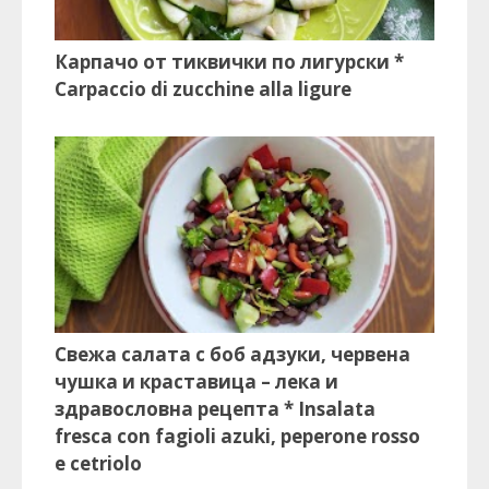
Карпачо от тиквички по лигурски *
Carpaccio di zucchine alla ligure
Свежа салата с боб адзуки, червена
чушка и краставица – лека и
здравословна рецепта * Insalata
fresca con fagioli azuki, peperone rosso
e cetriolo