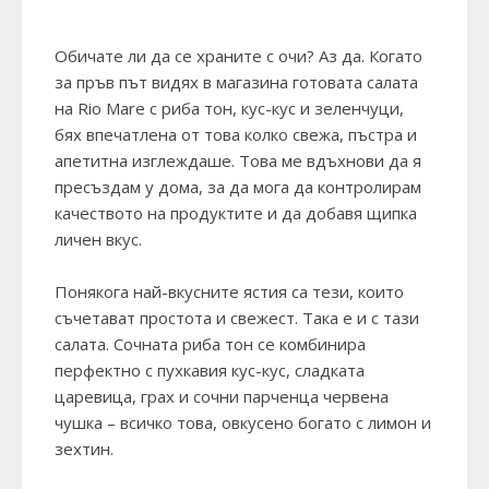
Обичате ли да се храните с очи? Аз да. Когато
за пръв път видях в магазина готовата салата
на Rio Mare с риба тон, кус-кус и зеленчуци,
бях впечатлена от това колко свежа, пъстра и
апетитна изглеждаше. Това ме вдъхнови да я
пресъздам у дома, за да мога да контролирам
качеството на продуктите и да добавя щипка
личен вкус.
Понякога най-вкусните ястия са тези, които
съчетават простота и свежест. Така е и с тази
салата. Сочната риба тон се комбинира
перфектно с пухкавия кус-кус, сладката
царевица, грах и сочни парченца червена
чушка – всичко това, овкусено богато с лимон и
зехтин.