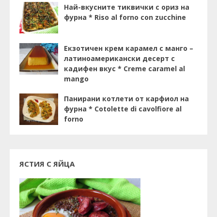
Най-вкусните тиквички с ориз на
фурна * Riso al forno con zucchine
Екзотичен крем карамел с манго –
латиноамерикански десерт с
кадифен вкус * Creme caramel al
mango
Панирани котлети от карфиол на
фурна * Cotolette di cavolfiore al
forno
ЯСТИЯ С ЯЙЦА