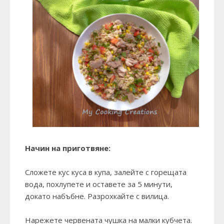
Начин на приготвяне:
Сложете кус куса в купа, залейте с горещата
вода, похлупете и оставете за 5 минути,
докато набъбне. Разрохкайте с вилица.
Нарежете червената чушка на малки кубчета.