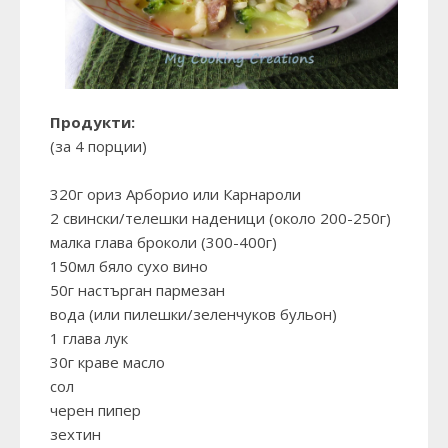
Продукти:
(за 4 порции)
320г ориз Арборио или Карнароли
2 свински/телешки наденици (около 200-250г)
малка глава броколи (300-400г)
150мл бяло сухо вино
50г настърган пармезан
вода (или пилешки/зеленчуков бульон)
1 глава лук
30г краве масло
сол
черен пипер
зехтин