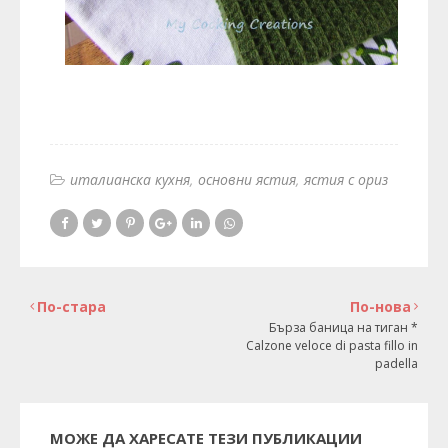
италианска кухня
основни ястия
ястия с ориз
По-стара
По-нова
Бърза баница на тиган *
Calzone veloce di pasta fillo in
padella
МОЖЕ ДА ХАРЕСАТЕ ТЕЗИ ПУБЛИКАЦИИ