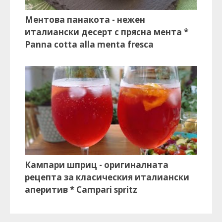
Ментова панакота - нежен
италиански десерт с прясна мента *
Panna cotta alla menta fresca
Кампари шприц - оригиналната
рецепта за класическия италиански
аперитив * Campari spritz