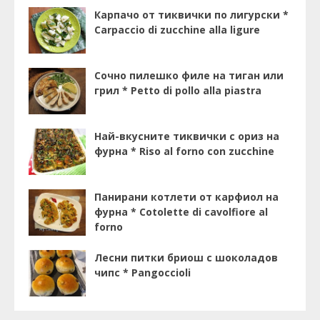
Карпачо от тиквички по лигурски *
Carpaccio di zucchine alla ligure
Сочно пилешко филе на тиган или
грил * Petto di pollo alla piastra
Най-вкусните тиквички с ориз на
фурна * Riso al forno con zucchine
Панирани котлети от карфиол на
фурна * Cotolette di cavolfiore al
forno
Лесни питки бриош с шоколадов
чипс * Pangoccioli