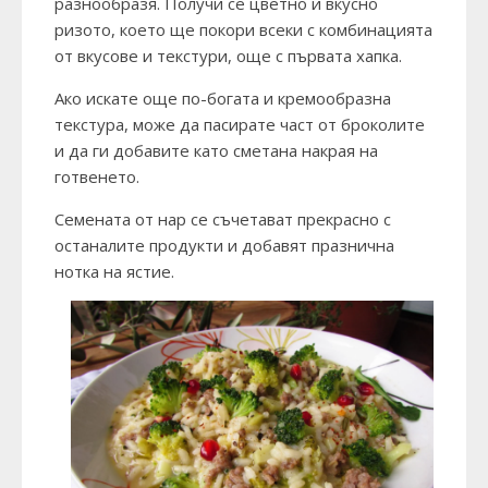
разнообразя. Получи се цветно и вкусно
ризото, което ще покори всеки с комбинацията
от вкусове и текстури, още с първата хапка.
Ако искате още по-богата и кремообразна
текстура, може да пасирате част от броколите
и да ги добавите като сметана накрая на
готвенето.
Семената от нар се съчетават прекрасно с
останалите продукти и добавят празнична
нотка на ястие.