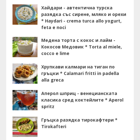
Хайдари - автентична турска
разядка със сирене, мляко и орехи
* Haydari - crema turca allo yogurt,
feta e noci
Медена торта с кокос и лайм -
Кокосов Медовик * Torta al miele,
cocco e lime
Хрупкави калмари на тиган по
гръцки * Calamari fritti in padella
alla greca
Аперол шприц - венецианската
класика сред коктейлите * Aperol
spritz
Гръцка разядка тирокафтери *
Tirokafteri