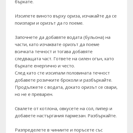
бъркате.
Изсипете виното върху ориза, изчакайте да се
поизпари и оризът да го поеме.
Започнете да добавяте водата (бульона) на
части, като изчаквате оризът да поеме
всичката течност и тогава добавяте
следващата част. Гответе на силен огън, като
бъркате енергично и често.
След като сте изсипали половината течност
добавете розичките броколи и разбъркайте.
Продължете с водата, докато оризът се свари,
но не е преварен.
Свалете от котлона, овкусете на сол, пипер и
добавете настъргания пармезан. Разбъркайте.
Разпределете в чиниите и поръсете със