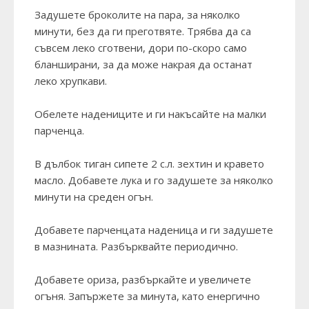
Задушете броколите на пара, за няколко
минути, без да ги преготвяте. Трябва да са
съвсем леко сготвени, дори по-скоро само
бланширани, за да може накрая да останат
леко хрупкави.
Обелете надениците и ги накъсайте на малки
парченца.
В дълбок тиган сипете 2 с.л. зехтин и кравето
масло. Добавете лука и го задушете за няколко
минути на среден огън.
Добавете парченцата наденица и ги задушете
в мазнината. Разбърквайте периодично.
Добавете ориза, разбъркайте и увеличете
огъня. Запържете за минута, като енергично