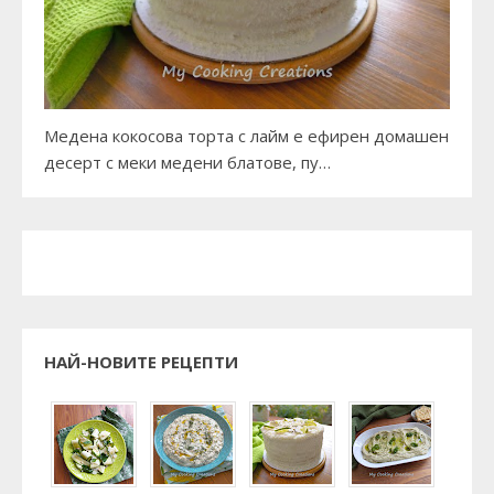
Медена кокосова торта с лайм е ефирен домашен
десерт с меки медени блатове, пу…
НАЙ-НОВИТЕ РЕЦЕПТИ