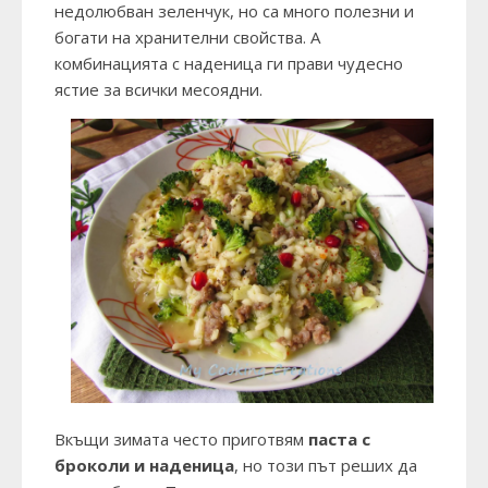
недолюбван зеленчук, но са много полезни и
богати на хранителни свойства. А
комбинацията с наденица ги прави чудесно
ястие за всички месоядни.
Вкъщи зимата често приготвям
паста с
броколи и наденица
, но този път реших да