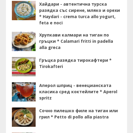
Хайдари - автентична турска
разядка със сирене, мляко и орехи
* Haydari - crema turca allo yogurt,
feta e noci
Хрупкави калмари на тиган по
гръцки * Calamari fritti in padella
alla greca
Гръцка разядка тирокафтери *
Tirokafteri
Аперол шприц - венецианската
класика сред коктейлите * Aperol
spritz
Сочно пилешко филе на тиган или
грил * Petto di pollo alla piastra