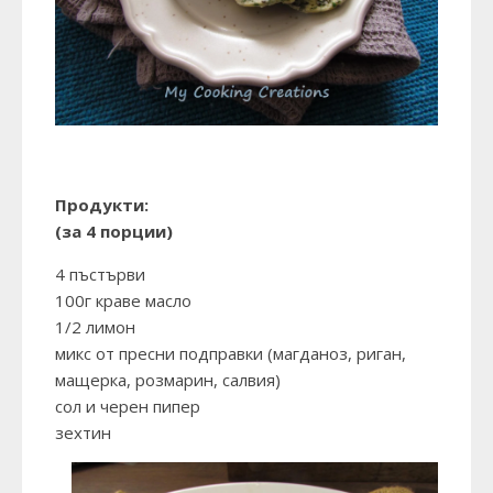
Продукти:
(за 4 порции)
4 пъстърви
100г краве масло
1/2 лимон
микс от пресни подправки (магданоз, риган,
мащерка, розмарин, салвия)
сол и черен пипер
зехтин