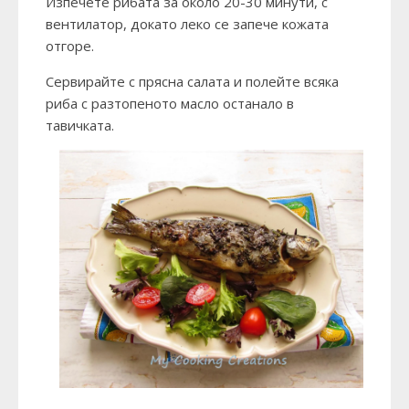
Изпечете рибата за около 20-30 минути, с
вентилатор, докато леко се запече кожата
отгоре.
Сервирайте с прясна салата и полейте всяка
риба с разтопеното масло останало в
тавичката.