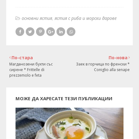
основни ястия
ястия с риба и морски дарове
По-стара
По-нова
Магданозени бухти със
Заек в горчица по френски *
сирене * Frittelle di
Coniglio alla senape
prezzemolo e feta
МОЖЕ ДА ХАРЕСАТЕ ТЕЗИ ПУБЛИКАЦИИ