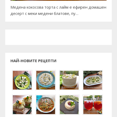
Медена кокосова торта с лайм е ефирен домашен
десерт с меки медени блатове, пу…
НАЙ-НОВИТЕ РЕЦЕПТИ