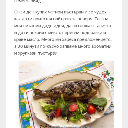
семеен обяд.
Онзи ден купих четири пъстърви и се чудех
как да ги приготвя набързо за вечеря. Тогава
моят мъж ми даде идея, да ги сложа в тавичка
и да ги покрия с микс от пресни подправки и
краве масло. Много ми хареса предложението,
а 30 минути по-късно хапваме много ароматни
и хрупкави пъстърви.