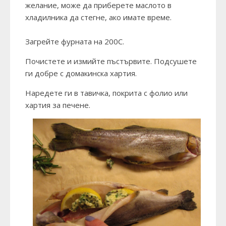
желание, може да приберете маслото в
хладилника да стегне, ако имате време.
Загрейте фурната на 200С.
Почистете и измийте пъстървите. Подсушете
ги добре с домакинска хартия.
Наредете ги в тавичка, покрита с фолио или
хартия за печене.