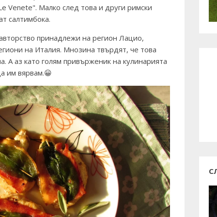
e Venete". Малко след това и други римски
ат салтимбока.
авторство принадлежи на регион Лацио,
региони на Италия. Мнозина твърдят, че това
а. А аз като голям привърженик на кулинарията
а им вярвам.😀
С