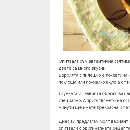
Опитвала съм автентична салтимб
двете са много вкусни!
Версията с пилешко е по-евтина и
по-лоша или по-малко вкусна от н
Шунката и салвията обогатяват в
специално. А приготвянето на яст
минути ще имате прекрасна и пъл
Днес ви предлагам моят вариант 
опитвали с оригиналната рецепта