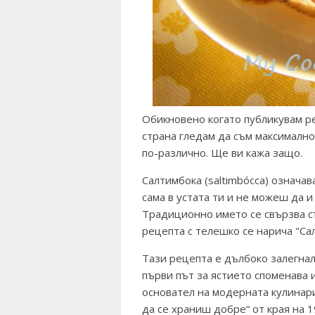
Обикновено когато публикувам р
страна гледам да съм максимално
по-различно. Ще ви кажа защо.
Салтимбока (saltimbócca) означава
сама в устата ти и не можеш да и
Традиционно името се свързва съ
рецепта с телешко се нарича "Сал
Тази рецепта е дълбоко залегнал
първи път за ястието споменава 
основател на модерната кулинари
да се храниш добре“ от края на 1