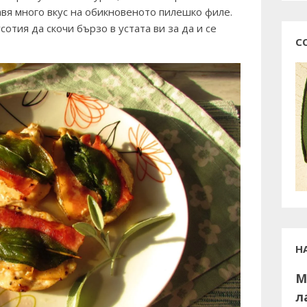
вя много вкус на обикновеното пилешко филе.
сотия да скочи бързо в устата ви за да и се
С
Н
М
л