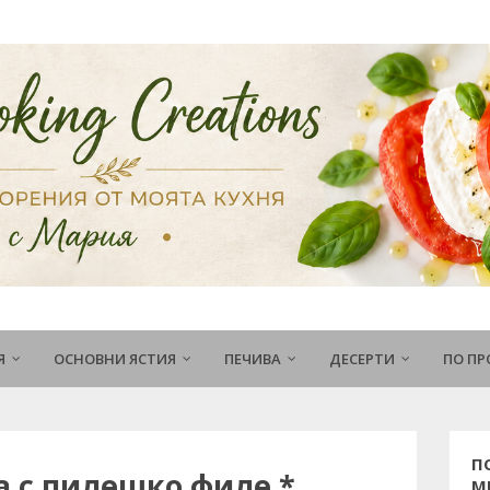
Я
ОСНОВНИ ЯСТИЯ
ПЕЧИВА
ДЕСЕРТИ
ПО П
П
 с пилешко филе *
М