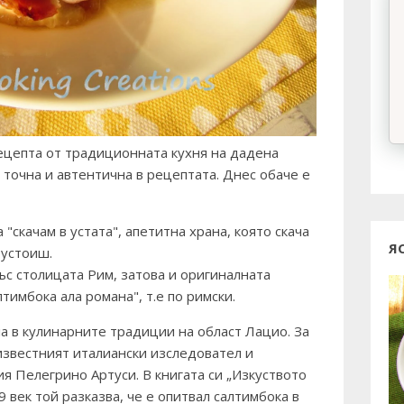
ецепта от традиционната кухня на дадена
 точна и автентична в рецептата. Днес обаче е
 "скачам в устата", апетитна храна, която скача
Я
 устоиш.
с столицата Рим, затова и оригиналната
тимбока ала романа", т.е по римски.
а в кулинарните традиции на област Лацио. За
известният италиански изследовател и
я Пелегрино Артуси. В книгата си „Изкуството
9 век той разказва, че е опитвал салтимбока в