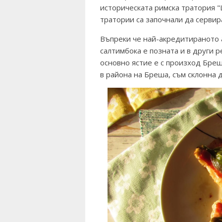
историческата римска тратория "L
тратории са започнали да сервир
Въпреки че най-акредитираното 
салтимбока е позната и в други 
основно ястие е с произход Бреш
в района на Бреша, съм склонна д