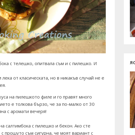
Я
ока с телешко, опитвала съм и с пилешко. И
 лека от класическата, но в никакъв случай не е
ея.
куса на пилешкото филе и го правят много
ието е толкова бързо, че за по-малко от 30
на с аромати вечеря!
на салтимбока с пилешко и бекон. Ако сте
 с прошуто съм сигурна, че моят вариант с