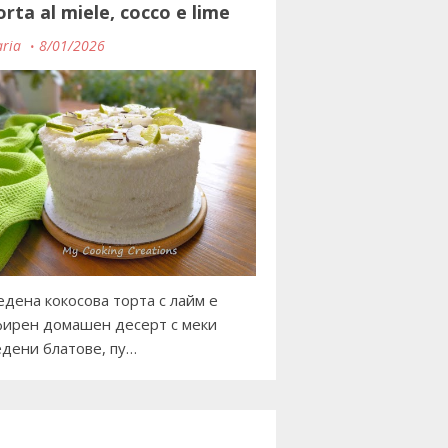
orta al miele, cocco e lime
ria
8/01/2026
дена кокосова торта с лайм е
ирен домашен десерт с меки
дени блатове, пу…