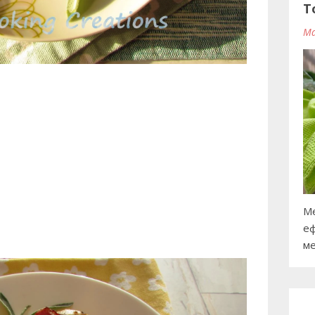
T
Ma
Ме
еф
ме