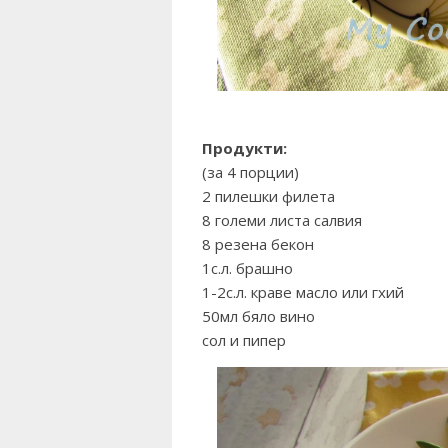
Продукти:
(за 4 порции)
2 пилешки филета
8 големи листа салвия
8 резена бекон
1с.л. брашно
1-2с.л. краве масло или гхий
50мл бяло вино
сол и пипер