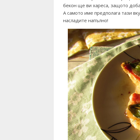
бекон ще ви хареса, защото доба
А самото име предполага тази вку
насладите напълно!