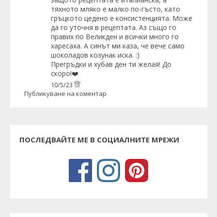
тяхното мляко е малко по-гъсто, като
гръцкото цедено е консистенцията. Може
да го уточня в рецептата. Аз също го
правих по Великден и всички много го
харесаха. А синът ми каза, че вече само
шоколадов козунак иска. :)
Прегръдки и хубав ден ти желая! До
скоро!❤️
10/5/23
Публикуване на коментар
ПОСЛЕДВАЙТЕ МЕ В СОЦИАЛНИТЕ МРЕЖИ