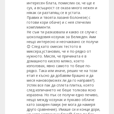
интересен блата, помислих си, че ще е
сух, а всъщност се оказа много нежен и
някак си разтапящ се в устата.
Правих и твоята лазаня болонезе( с
готови кори обаче) и с нея спечелих
комплименти.
Не съм ти разказвала и какво се случи с
шоколадовия козунак за Великден. Ами
нещо интересно и неочаквано се получи
😊 След като омесих тестото в
миксера,установих, че е по-рядко от
нужното. Мисля, че причината е в
домашното кисело мляко, което
използвах, явно самото то беше по-
рядко. Така или иначе, реших че на този
етап е късно да добавям брашно и да
меся наново(можех ли да го направя?).
Успях все пак да сплета плитка, която
след изпичането не беше толкова ясно
изразена. Но пък се получи едно печиво,
нещо между козунак и пухкаво облаче
като захарен памук (не мога да намеря
друго сравнение). Имаше си и конци дори,