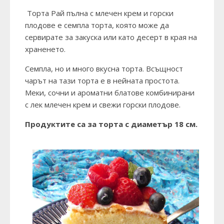
Торта Рай пълна с млечен крем и горски
плодове е семпла торта, която може да
сервирате за закуска или като десерт в края на
храненето.
Семпла, но и много вкусна торта. Всъщност
чарът на тази торта е в нейната простота.
Меки, сочни и ароматни блатове комбинирани
с лек млечен крем и свежи горски плодове.
Продуктите са за торта с диаметър 18 см.