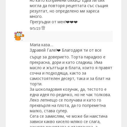
но като копринени бяха😊 Едва ли бих
могла да повторя рецептата със същия
резултат, но определено ми хареса
много.
Прегръдки от мен!❤️❤️❤️
9/5/23
Maria
каза…
Здравей Гале!❤️ Благодаря ти от все
сърце за доверието. Торта парадизо е
прекрасна, дори и като сладкиш. Има
масло и жълтъци в блата, които я правят
сочна и подходяща, както за
самостоятелен десерт, така и за блат на
торти.
За шоколадовия козунак, да, тестото е
една идея по-редичко, но не чак толкова.
Леко лепнещо се получава и като го
прехвърля на плота, да го попреметна
малко, става супер.
Сега се замислям, че може би наистина
зависи какво кисело мляко се слага,
защото рецептата е италианска, а