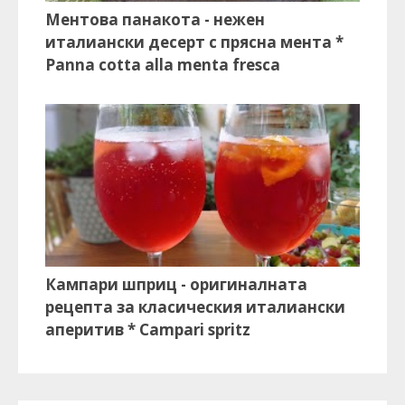
Ментова панакота - нежен
италиански десерт с прясна мента *
Panna cotta alla menta fresca
Кампари шприц - оригиналната
рецепта за класическия италиански
аперитив * Campari spritz