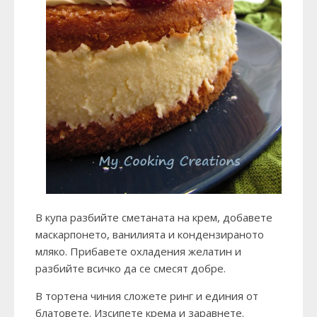
В купа разбийте сметаната на крем, добавете
маскарпонето, ванилията и кондензираното
мляко. Прибавете охладения желатин и
разбийте всичко да се смесят добре.
В тортена чиния сложете ринг и единия от
блатовете. Изсипете крема и заравнете.