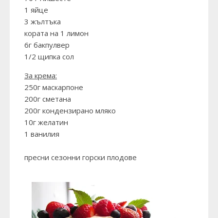
1 яйце
3 жълтъка
кората на 1 лимон
6г бакпулвер
1/2 щипка сол
За крема:
250г маскарпоне
200г сметана
200г кондензирано мляко
10г желатин
1 ванилия
пресни сезонни горски плодове