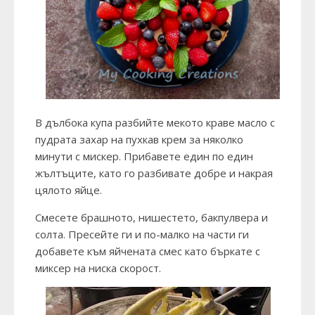
В дълбока купа разбийте мекото краве масло с
пудрата захар на пухкав крем за няколко
минути с мискер. Прибавете един по един
жълтъците, като го разбивате добре и накрая
цялото яйце.
Смесете брашното, нишестето, бакпулвера и
солта. Пресейте ги и по-малко на части ги
добавете към яйчената смес като бъркате с
миксер на ниска скорост.