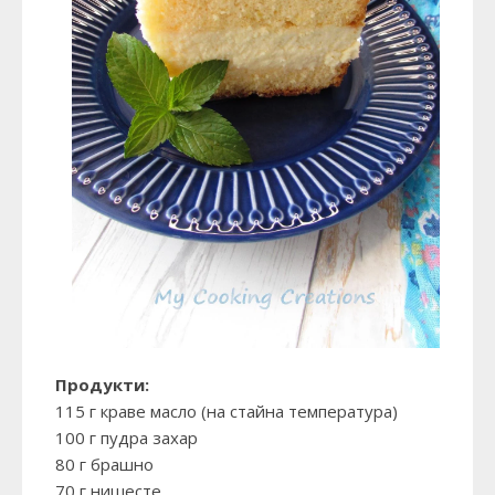
Продукти:
115 г краве масло (на стайна температура)
100 г пудра захар
80 г брашно
70 г нишесте