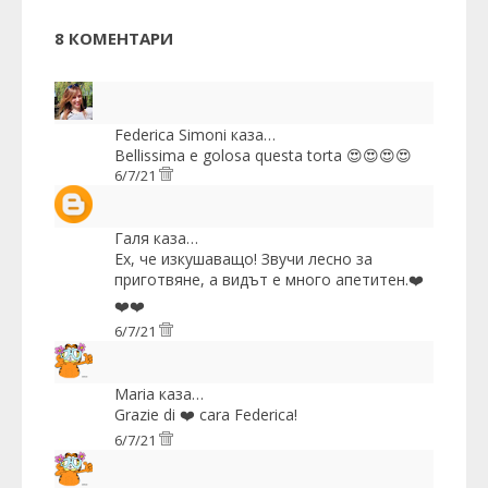
8 КОМЕНТАРИ
Federica Simoni
каза…
Bellissima e golosa questa torta 😍😍😍😍
6/7/21
Галя
каза…
Ех, че изкушаващо! Звучи лесно за
приготвяне, а видът е много апетитен.❤️
❤️❤️
6/7/21
Maria
каза…
Grazie di ❤️ cara Federica!
6/7/21