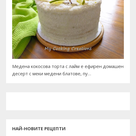
Медена кокосова торта с лайм е ефирен домашен
десерт с меки медени блатове, пу…
НАЙ-НОВИТЕ РЕЦЕПТИ