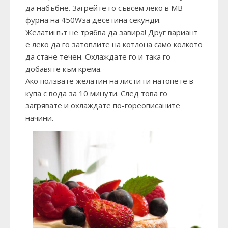
да набъбне. Загрейте го съвсем леко в МВ
фурна на 450Wза десетина секунди.
Желатинът не трябва да завира! Друг вариант
е леко да го затоплите на котлона само колкото
да стане течен. Охлаждате го и така го
добавяте към крема.
Ако ползвате желатин на листи ги натопете в
купа с вода за 10 минути. След това го
загрявате и охлаждате по-гореописаните
начини.