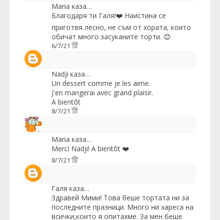
Maria
каза…
Благодаря ти Галя!❤️ Наистина се
приготвя лесно, не съм от хората, които
обичат много засуканите торти. 😊
6/7/21
Nadji
каза…
Un dessert comme je les aime.
J'en mangerai avec grand plaisir.
A bientôt
8/7/21
Maria
каза…
Merci Nadji! A bientôt ❤️
8/7/21
Галя
каза…
Здравей Мими! Това беше тортата ни за
последните празници. Много ни хареса на
всички,които я опитахме. За мен беше