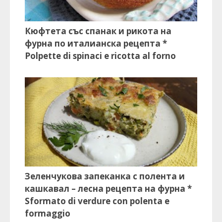
Кюфтета със спанак и рикота на
фурна по италианска рецепта *
Polpette di spinaci e ricotta al forno
Зеленчукова запеканка с полента и
кашкавал – лесна рецепта на фурна *
Sformato di verdure con polenta e
formaggio