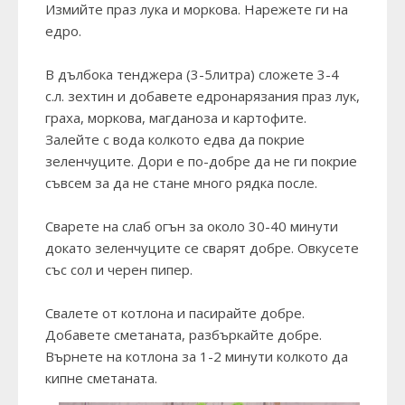
Измийте праз лука и моркова. Нарежете ги на
едро.
В дълбока тенджера (3-5литра) сложете 3-4
с.л. зехтин и добавете едронарязания праз лук,
граха, моркова, магданоза и картофите.
Залейте с вода колкото едва да покрие
зеленчуците. Дори е по-добре да не ги покрие
съвсем за да не стане много рядка после.
Сварете на слаб огън за около 30-40 минути
докато зеленчуците се сварят добре. Овкусете
със сол и черен пипер.
Свалете от котлона и пасирайте добре.
Добавете сметаната, разбъркайте добре.
Върнете на котлона за 1-2 минути колкото да
кипне сметаната.