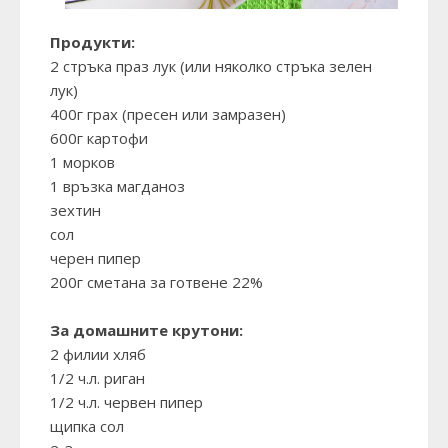
Продукти:
2 стръка праз лук (или няколко стръка зелен
лук)
400г грах (пресен или замразен)
600г картофи
1 морков
1 връзка магданоз
зехтин
сол
черен пипер
200г сметана за готвене 22%
За домашните крутони:
2 филии хляб
1/2 ч.л. риган
1/2 ч.л. червен пипер
щипка сол