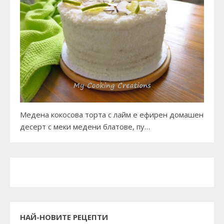
Медена кокосова торта с лайм е ефирен домашен
десерт с меки медени блатове, пу…
НАЙ-НОВИТЕ РЕЦЕПТИ