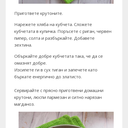
Пригответе крутоните.
Нарежете хляба на кубчета. Сложете
кубчетата в купичка. Поръсете с риган, червен
пипер, солта и разбъркайте. Добавете
зехтина.
Объркайте добре кубчетата така, че да се
омазнят добре.
Изсипете ги в сух тиган и запечете като
бъркате енергично до златисто.
Сервирайте с прясно приготвени домашни
крутони, люспи пармезан и ситно нарязан
магданоз.