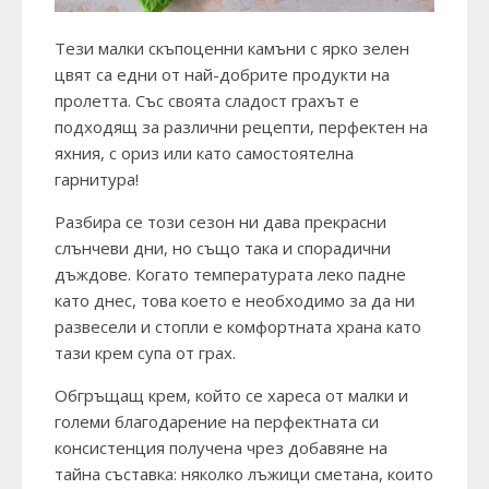
Тези малки скъпоценни камъни с ярко зелен
цвят са едни от най-добрите продукти на
пролетта. Със своята сладост грахът е
подходящ за различни рецепти, перфектен на
яхния, с ориз или като самостоятелна
гарнитура!
Разбира се този сезон ни дава прекрасни
слънчеви дни, но също така и спорадични
дъждове. Когато температурата леко падне
като днес, това което е необходимо за да ни
развесели и стопли е комфортната храна като
тази крем супа от грах.
Обгръщащ крем, който се хареса от малки и
големи благодарение на перфектната си
консистенция получена чрез добавяне на
тайна съставка: няколко лъжици сметана, които