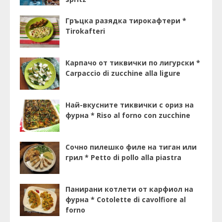
Гръцка разядка тирокафтери *
Tirokafteri
Карпачо от тиквички по лигурски *
Carpaccio di zucchine alla ligure
Най-вкусните тиквички с ориз на
фурна * Riso al forno con zucchine
Сочно пилешко филе на тиган или
грил * Petto di pollo alla piastra
Панирани котлети от карфиол на
фурна * Cotolette di cavolfiore al
forno