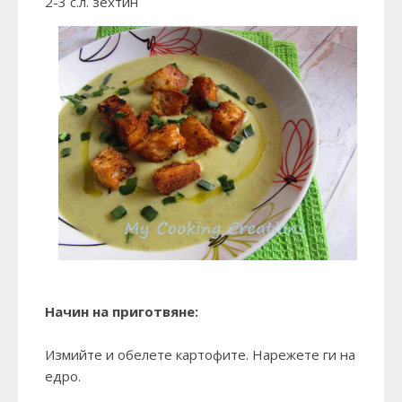
2-3 с.л. зехтин
Начин на приготвяне:
Измийте и обелете картофите. Нарежете ги на
едро.