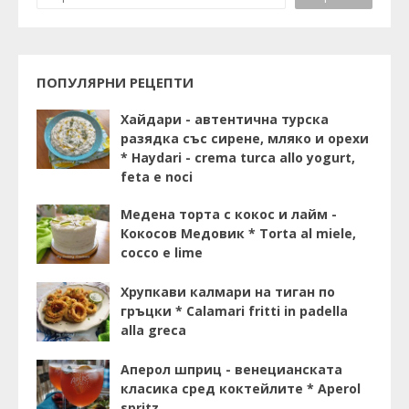
ПОПУЛЯРНИ РЕЦЕПТИ
Хайдари - автентична турска
разядка със сирене, мляко и орехи
* Haydari - crema turca allo yogurt,
feta e noci
Медена торта с кокос и лайм -
Кокосов Медовик * Torta al miele,
cocco e lime
Хрупкави калмари на тиган по
гръцки * Calamari fritti in padella
alla greca
Аперол шприц - венецианската
класика сред коктейлите * Aperol
spritz