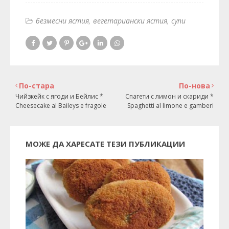
безмесни ястия
вегетариански ястия
супи
По-стара
По-нова
Чийзкейк с ягоди и Бейлис *
Спагети с лимон и скариди *
Cheesecake al Baileys e fragole
Spaghetti al limone e gamberi
МОЖЕ ДА ХАРЕСАТЕ ТЕЗИ ПУБЛИКАЦИИ