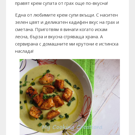
правят крем супата от грах още по-вкусна!
Една от любимите крем супи вкъщи. С наситен
зелен цвят и деликатен кадифен вкус на грах и
сметана. Приготвям я винаги когато искам
лесна, бърза и вкусна сгряваща храна. А
сервирана с домашните ми крутони е истинска
наслада!