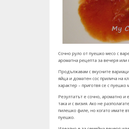
Сочно руло от пуешко месо с варе
ароматна рецепта за вечеря или 
Продължавам с вкусните вариации
яйца и доматен сос прилича на к
характер – приготвя се с пуешко 
Резултатът е сочно, ароматно и е
така и с визия. Ако не разполагат
пилешко филе, но когато имате 
пуешко.
Идеално е за семейна вечеря или