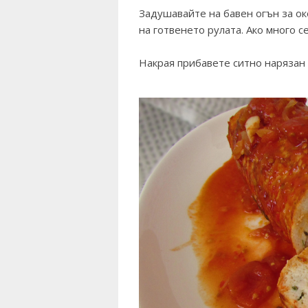
Задушавайте на бавен огън за ок
на готвенето рулата. Ако много с
Накрая прибавете ситно нарязан 