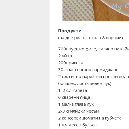
Продукти:
(за две рулца, около 8 порции)
700г пуешко филе, смляно на кай
2 яйца
200г рикота
30 г настъргано пармиджано
2 с.л. ситно нарязани пресни под
босилек, листа зелен лук)
1-2 с.л. галета
6 сварени яйца
1 малка глава лук
2-3 скилидки чесън
2 консерви домати на кубчета
1 ч.ч месен бульон