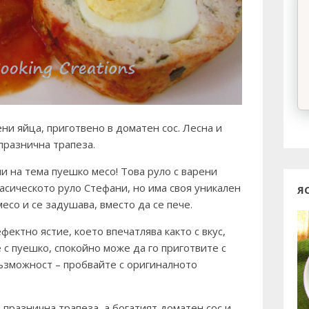
ни яйца, приготвено в доматен сос. Лесна и
празнична трапеза.
 на тема пуешко месо! Това руло с варени
ласическото руло Стефани, но има своя уникален
Я
месо и се задушава, вместо да се пече.
фектно ястие, което впечатлява както с вкус,
е с пуешко, спокойно може да го приготвите с
възможност – пробвайте с оригиналното
 празнична трапеза, а богатият доматен сос и