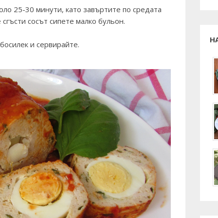
оло 25-30 минути, като завъртите по средата
е сгъсти сосът сипете малко бульон.
Н
босилек и сервирайте.