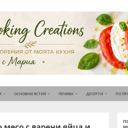
Я
ОСНОВНИ ЯСТИЯ
ПЕЧИВА
ДЕСЕРТИ
ПО П
П
 месо с варени яйца и
М