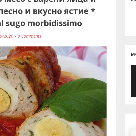
лесно и вкусно ястие *
al sugo morbidissimo
6/2020
0 Comments
М