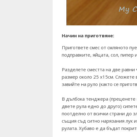
Начин на приготвяне:
Пригответе смес от смляното пу
подправките, яйцата, сол, пипер 
Разделете сместта на две равни ч
размер около 25 х15см. Сложете в
завийте на руло (както се пригот
В дълбока тенджера (преценете 
двете рула едно до друго) сипет
поотделно от всички страни до з
същия съд ситно нарязания лук 
рулата. Хубаво е да бъдат покрит