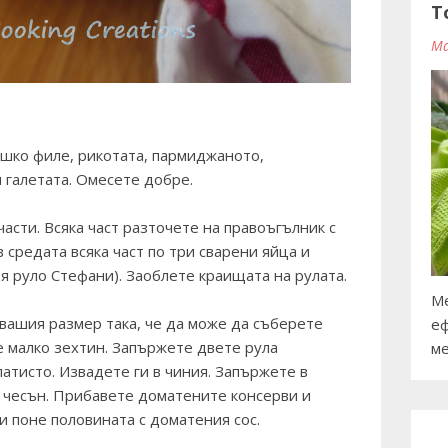
T
Ma
ешко филе, рикотата, пармиджаното,
и галетата. Омесете добре.
асти. Всяка част разточете на правоъгълник с
 средата всяка част по три сварени яйца и
вя руло Стефани). Заоблете краищата на рулата.
Ме
вашия размер така, че да може да съберете
еф
е малко зехтин. Запържете двете рула
ме
латисто. Извадете ги в чиния. Запържете в
и чесън. Прибавете доматените консерви и
и поне половината с доматения сос.