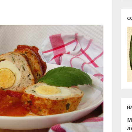
С
Н
М
л