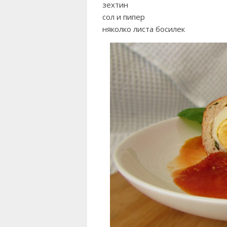
зехтин
сол и пипер
няколко листа босилек