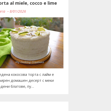
orta al miele, cocco e lime
ria
8/01/2026
дена кокосова торта с лайм е
ирен домашен десерт с меки
дени блатове, пу…