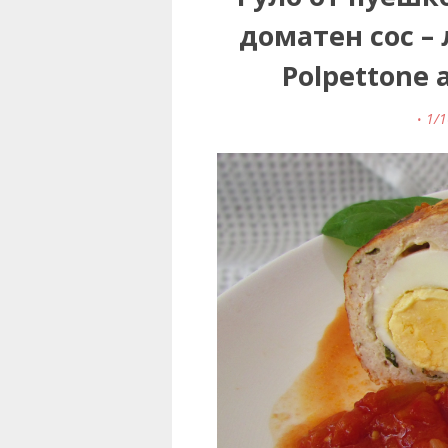
доматен сос – 
Polpettone 
1/1