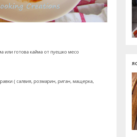
ма или готова кайма от пуешко месо
Я
правки ( салвия, розмарин, риган, мащерка,