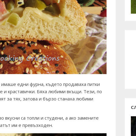
 имаше едни фурна, където продаваха питки
е и краставички. Бяха любими вкъщи. Тези, по
нят за тях, затова и бързо станаха любими
С
о вкусни са топли и студени, а ако замените
матът им е превъзходен.