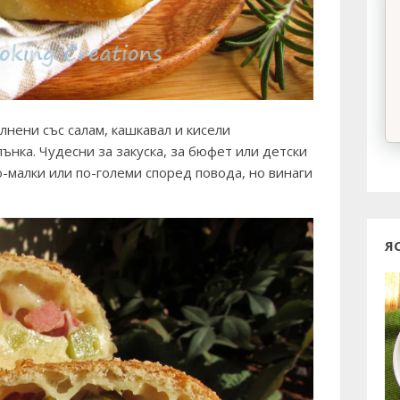
ълнени със салам, кашкавал и кисели
лънка. Чудесни за закуска, за бюфет или детски
о-малки или по-големи според повода, но винаги
Я