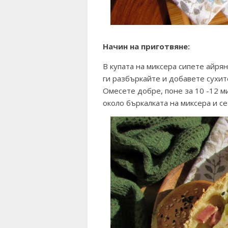
Начин на приготвяне:
В купата на миксера сипете айрян
ги разбъркайте и добавете сухите
Омесете добре, поне за 10 -12 м
около бъркалката на миксера и се