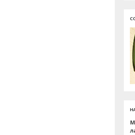
)
С
Н
М
л