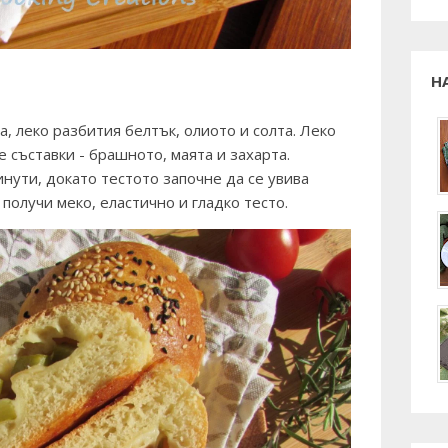
Н
а, леко разбития белтък, олиото и солта. Леко
 съставки - брашното, маята и захарта.
инути, докато тестото започне да се увива
 получи меко, еластично и гладко тесто.