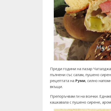
Преди години на пазар Чаталджа
пълнени със салам, пушено сирен
рецептата на
Руми
, силно напом
вкъщи.
Препоръчвам ги на всички. Еднакв
кашкавала с пушено сирене, аро