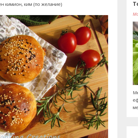
T
ен кимион, ким (по желание)
Ma
Ме
еф
ме