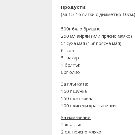
Продукти:
(за 15-16 питки с диаметър 10см.
500г бяло брашно
250 мл айрян (или прясно мляко)
5г суха мая (15г прясна мая)
6г сол
5г захар
1 белтък
60г олио
За плънката:
150 г шунка
150 г кашкавал
100 г кисели краставички
За намазване:
1 жълтък
2 с.л. прясно мляко