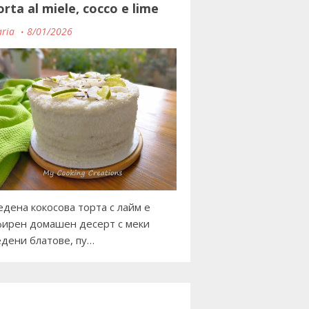
orta al miele, cocco e lime
ria
8/01/2026
дена кокосова торта с лайм е
ирен домашен десерт с меки
дени блатове, пу…