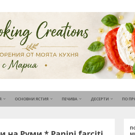
Я
ОСНОВНИ ЯСТИЯ
ПЕЧИВА
ДЕСЕРТИ
ПО П
П
на Руми * Panini farciti
М