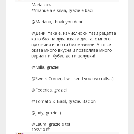
Maria
каза…
@manuela e silvia, grazie e baci.
@Mariana, thnak you dear!
@Дани, така е, измислих си тази рецепта
като бях на дуканската диета, с много
протеини и почти без мазнини. А тя се
оказа много вкусна и позволява много
варианти. Хубав ден и целувки!
@Milla, grazie!
@Sweet Corner, I will send you two rolls. :)
@Federica, grazie!
@Tomato & Basil, grazie. Bacioni.
@judy, grazie :)
@Laura, grazie e te!
10/2/10