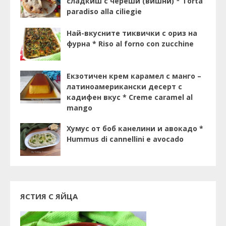
сладкиш с череши (вишни) * Torta
paradiso alla ciliegie
Най-вкусните тиквички с ориз на
фурна * Riso al forno con zucchine
Екзотичен крем карамел с манго –
латиноамерикански десерт с
кадифен вкус * Creme caramel al
mango
Хумус от боб канелини и авокадо *
Hummus di cannellini e avocado
ЯСТИЯ С ЯЙЦА