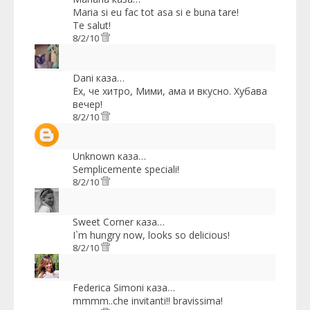
Maria si eu fac tot asa si e buna tare!
Te salut!
8/2/10
Dani
каза…
Ех, че хитро, Мими, ама и вкусно. Хубава
вечер!
8/2/10
Unknown
каза…
Semplicemente speciali!
8/2/10
Sweet Corner
каза…
I`m hungry now, looks so delicious!
8/2/10
Federica Simoni
каза…
mmmm..che invitanti!! bravissima!