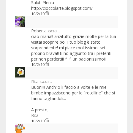
Saluti Ylenia
http://cioccolarte.blogspot.com/
10/2/10
Roberta
каза…
ciao maria!! anzitutto grazie molte per la tua
visita! scoprire poi il tuo blog è stato
sorprendente! mi piace moltissimo! sei
proprio brava!! ti ho aggiunto tra i preferiti
per non perderti!! ^_^ un bacionissimo!!
10/2/10
Rita
каза…
Buoni!!! Anch'io li faccio a volte e le mie
bimbe impazziscono per le "rotelline" che si
fanno tagliandoli...
A presto,
Rita
10/2/10