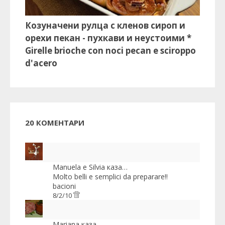
Козуначени рулца с кленов сироп и
орехи пекан - пухкави и неустоими *
Girelle brioche con noci pecan e sciroppo
d'acero
20 КОМЕНТАРИ
Manuela e Silvia
каза…
Molto belli e semplici da preparare!!
bacioni
8/2/10
Mariana
каза…