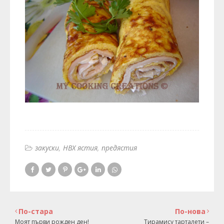
закуски
НВХ ястия
предястия
По-стара
По-нова
Моят първи рожден ден!
Тирамису тарталети –