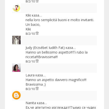
8/2/10
Kiki
каза…
nella loro semplicitá buoni e molto invitanti.
Un bacio,
Kiki
8/2/10
Judy (Erzsébet Iudith Fat)
каза…
Hanno un bellissimo aspetto!!!Ti rubo la
ricceta!!!Bravissima!!!
8/2/10
Laura
каза…
Hanno un aspetto davvero magnifico!!!
Bravissima ;)
8/2/10
Nanita
каза…
Ех,че апетитно изглеждат!Тъкмо се чудех