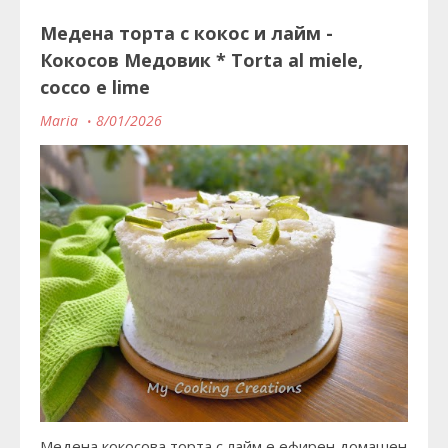
Медена торта с кокос и лайм -
Кокосов Медовик * Torta al miele,
cocco e lime
Maria
8/01/2026
Медена кокосова торта с лайм е ефирен домашен