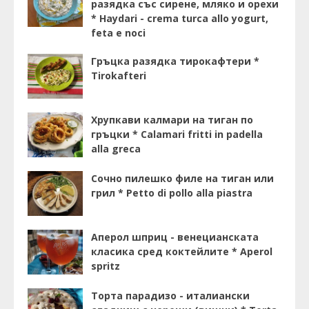
разядка със сирене, мляко и орехи
* Haydari - crema turca allo yogurt,
feta e noci
Гръцка разядка тирокафтери *
Tirokafteri
Хрупкави калмари на тиган по
гръцки * Calamari fritti in padella
alla greca
Сочно пилешко филе на тиган или
грил * Petto di pollo alla piastra
Аперол шприц - венецианската
класика сред коктейлите * Aperol
spritz
Торта парадизо - италиански