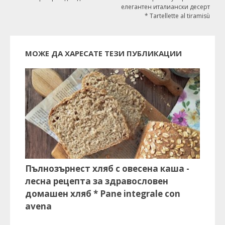
елегантен италиански десерт
* Tartellette al tiramisù
МОЖЕ ДА ХАРЕСАТЕ ТЕЗИ ПУБЛИКАЦИИ
Пълнозърнест хляб с овесена каша -
лесна рецепта за здравословен
домашен хляб * Pane integrale con
avena