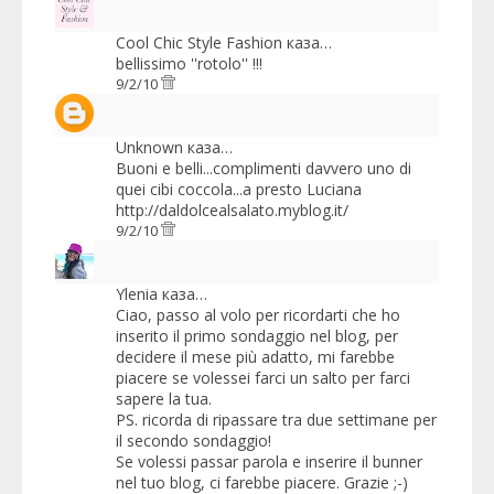
Cool Chic Style Fashion
каза…
bellissimo ''rotolo'' !!!
9/2/10
Unknown
каза…
Buoni e belli...complimenti davvero uno di
quei cibi coccola...a presto Luciana
http://daldolcealsalato.myblog.it/
9/2/10
Ylenia
каза…
Ciao, passo al volo per ricordarti che ho
inserito il primo sondaggio nel blog, per
decidere il mese più adatto, mi farebbe
piacere se volessei farci un salto per farci
sapere la tua.
PS. ricorda di ripassare tra due settimane per
il secondo sondaggio!
Se volessi passar parola e inserire il bunner
nel tuo blog, ci farebbe piacere. Grazie ;-)