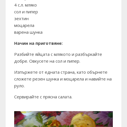
4 с.л. мляко
сол и пипер
зехтин
моцарела
варена шунка
Начин на приготвяне:
Разбийте яйцата с млякото и разбъркайте
добре. Овкусете на сол и пипер.
Изпържете от едната страна, като обърнете
сложете резен шунка и моцарела и навийте на
руло.
Сервирайте с прясна салата.