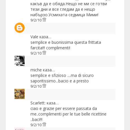
какъв да е обяда.Нещо не ми се готви
тези дни и все гледам да е нещо
набързо.Усмихата седмица Мими!
9/2/10
Vale
каза…
semplice e buonissima questa frittata
farcita!!! complimenti!
9/2/10
miche
каза…
semplice e sfizioso ....ma di sicuro
saporitissimo...bacio e a presto
9/2/10
Scarlett:
каза…
ciao e grazie per essere passata da
me..complimenti per le tue belle ricettine
..baci!!!
9/2/10