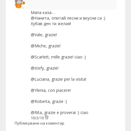
Maria
каза…
@Нанита, опитай лесни и вкусни са :)
Хубав ден ти желая!
@Vale, grazie!
@Miche, grazie!
@Scarlett, mille grazie! ciao :)
@stefy, grazie!
@Luciana, grazie per la visita!
@Ylenia, con piacere!
@Roberta, grazie :)
@Rita, grazie e proverai :) ciao
10/2/10
Публикуване на коментар