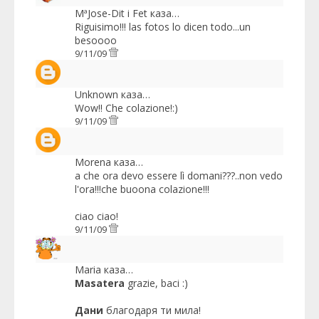
MªJose-Dit i Fet
каза…
Riguisimo!!! las fotos lo dicen todo...un
besoooo
9/11/09
Unknown
каза…
Wow!! Che colazione!:)
9/11/09
Morena
каза…
a che ora devo essere lì domani???..non vedo
l'ora!!!che buoona colazione!!!
ciao ciao!
9/11/09
Maria
каза…
Masatera
grazie, baci :)
Дани
благодаря ти мила!