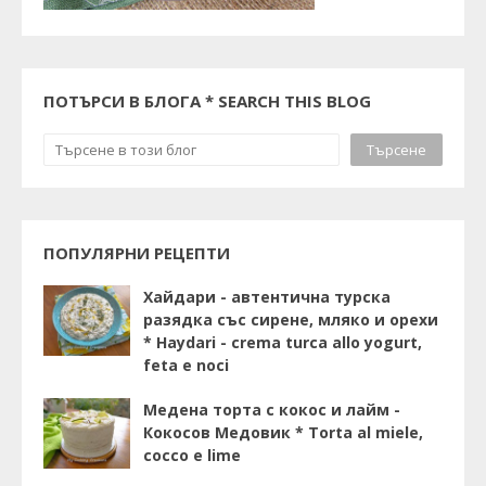
ПОТЪРСИ В БЛОГА * SEARCH THIS BLOG
ПОПУЛЯРНИ РЕЦЕПТИ
Хайдари - автентична турска
разядка със сирене, мляко и орехи
* Haydari - crema turca allo yogurt,
feta e noci
Медена торта с кокос и лайм -
Кокосов Медовик * Torta al miele,
cocco e lime