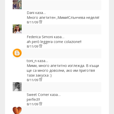
Dani
каза…
Много апетитен ,Мими!Слънчева неделя!
8/11/09
Federica Simoni
каза…
ah però leggera come colazione!!
8/11/09
toni_n
каза…
Мими, много апетитно изглежда. В къщи
ще са много доволни, ако им приготвя
тази закуска :)
8/11/09
Sweet Corner
каза…
perfect!!
8/11/09