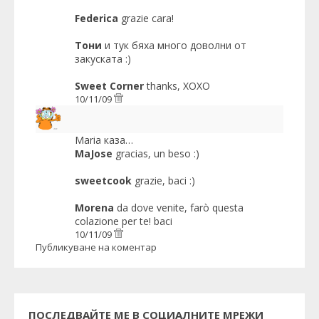
Federica
grazie cara!
Тони
и тук бяха много доволни от
закуската :)
Sweet Corner
thanks, XOXO
10/11/09
Maria
каза…
MaJose
gracias, un beso :)
sweetcook
grazie, baci :)
Morena
da dove venite, farò questa
colazione per te! baci
10/11/09
Публикуване на коментар
ПОСЛЕДВАЙТЕ МЕ В СОЦИАЛНИТЕ МРЕЖИ