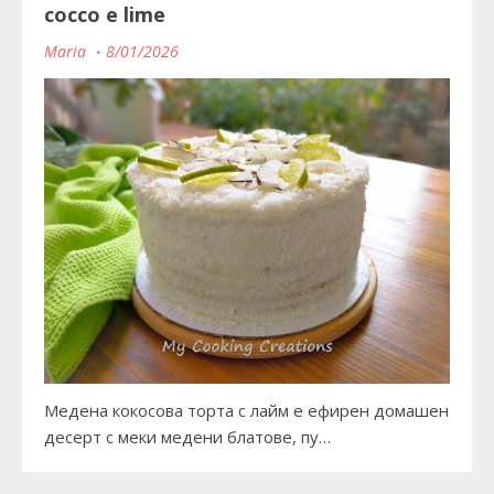
cocco e lime
Maria
8/01/2026
Медена кокосова торта с лайм е ефирен домашен
десерт с меки медени блатове, пу…