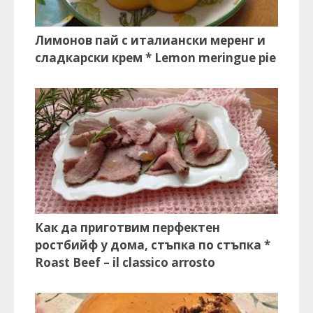
Лимонов пай с италиански меренг и
сладкарски крем * Lemon meringue pie
Как да приготвим перфектен
ростбийф у дома, стъпка по стъпка *
Roast Beef – il classico arrosto