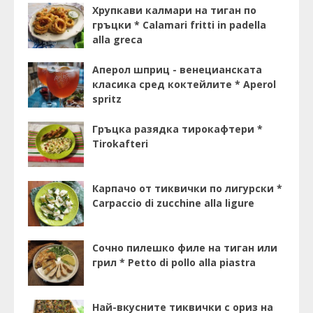
Хрупкави калмари на тиган по
гръцки * Calamari fritti in padella
alla greca
Аперол шприц - венецианската
класика сред коктейлите * Aperol
spritz
Гръцка разядка тирокафтери *
Tirokafteri
Карпачо от тиквички по лигурски *
Carpaccio di zucchine alla ligure
Сочно пилешко филе на тиган или
грил * Petto di pollo alla piastra
Най-вкусните тиквички с ориз на