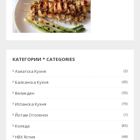
КАТЕГОРИИ * CATEGORIES
Азиатска Кухня
(2)
Балканска Кухня
(43)
Великден
(53)
Испанска Кухня
(19)
Йотам Отоленги
(1)
Коледа
(83)
НВХ Ястия
(64)