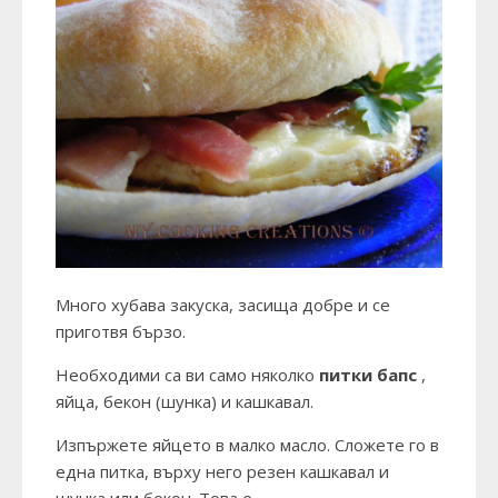
Много хубава закуска, засища добре и се
приготвя бързо.
Необходими са ви само няколко
питки бапс
,
яйца, бекон (шунка) и кашкавал.
Изпържете яйцето в малко масло. Сложете го в
една питка, върху него резен кашкавал и