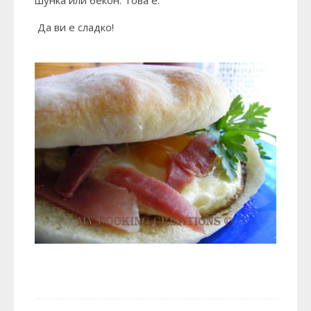
шунка или бекон. Това е.
Да ви е сладко!