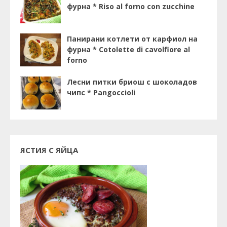
фурна * Riso al forno con zucchine
Панирани котлети от карфиол на
фурна * Cotolette di cavolfiore al
forno
Лесни питки бриош с шоколадов
чипс * Pangoccioli
ЯСТИЯ С ЯЙЦА