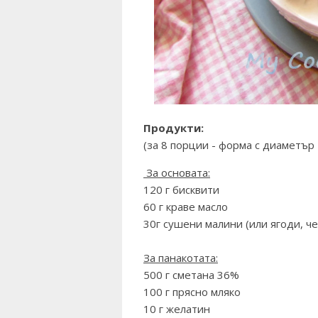
Продукти:
(за 8 порции - форма с диаметър
За основата:
120 г бисквити
60 г краве масло
30г сушени малини (или ягоди, ч
За панакотата:
500 г сметана 36%
100 г прясно мляко
10 г желатин