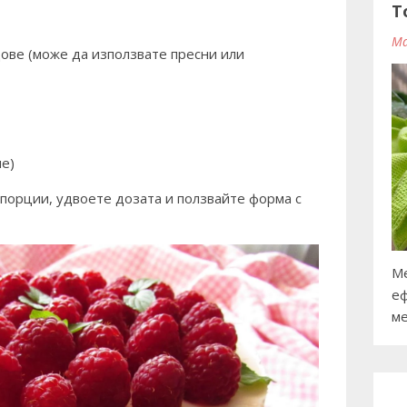
T
Ma
дове (може да използвате пресни или
ие)
 порции, удвоете дозата и ползвайте форма с
Ме
еф
ме