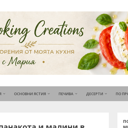
Я
ОСНОВНИ ЯСТИЯ
ПЕЧИВА
ДЕСЕРТИ
ПО П
П
 панакота и малини в
М