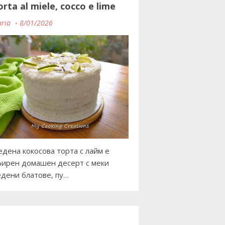
orta al miele, cocco e lime
ria
8/01/2026
дена кокосова торта с лайм е
ирен домашен десерт с меки
дени блатове, пу…