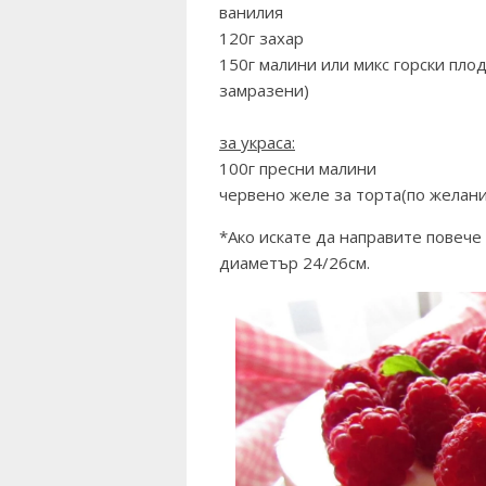
ванилия
120г захар
150г малини или микс горски пло
замразени)
за украса:
100г пресни малини
червено желе за торта(по желан
*Ако искате да направите повече
диаметър 24/26см.