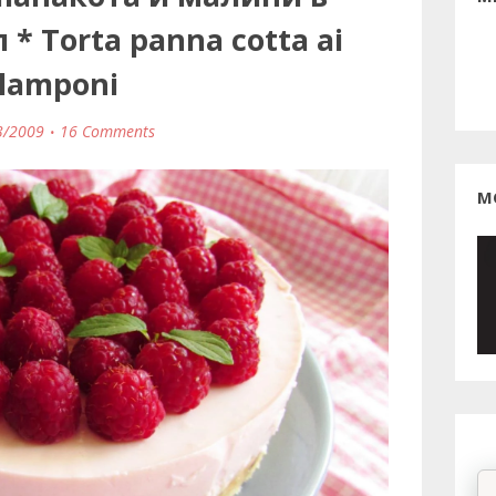
* Torta panna cotta ai
lamponi
3/2009
16 Comments
М