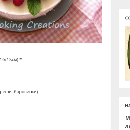
С
 16/18см)
*
ереши, боровинки)
Н
М
л