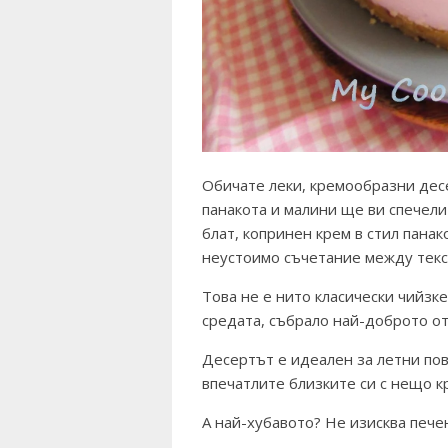
Обичате леки, кремообразни десе
панакота и малини ще ви спечели 
блат, копринен крем в стил пана
неустоимо съчетание между текс
Това не е нито класически чийзк
средата, събрало най-доброто от
Десертът е идеален за летни пов
впечатлите близките си с нещо к
А най-хубавото? Не изисква печен