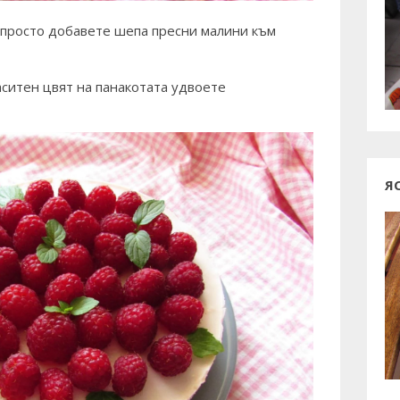
 просто добавете шепа пресни малини към
аситен цвят на панакотата удвоете
Я