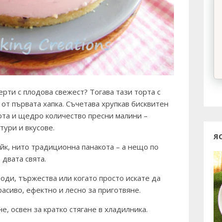
рти с плодова свежест? Тогава тази торта с
от първата хапка.
Съчетава хрупкав бисквитен
кота и щедро количество пресни малини –
тури и вкусове.
Я
ейк, нито традиционна панакота – а нещо по
 двата свята.
оди, тържества или когато просто искате да
расиво, ефектно и лесно за приготвяне.
е, освен за кратко стягане в хладилника.