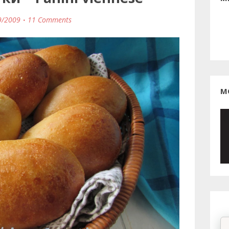
9/2009
11 Comments
М