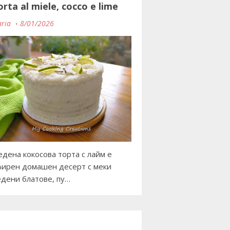
orta al miele, cocco e lime
ria
8/01/2026
дена кокосова торта с лайм е
ирен домашен десерт с меки
дени блатове, пу…