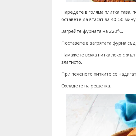
Наредете в голяма плитка тава, п
оставете да втасат за 40-50 мину
Загрейте фурната на 220°С.
Поставете в загрятата фурна съд
Намажете всяка питка леко с жъл
златисто.
При печенето питките се надигат
Охладете на решетка.