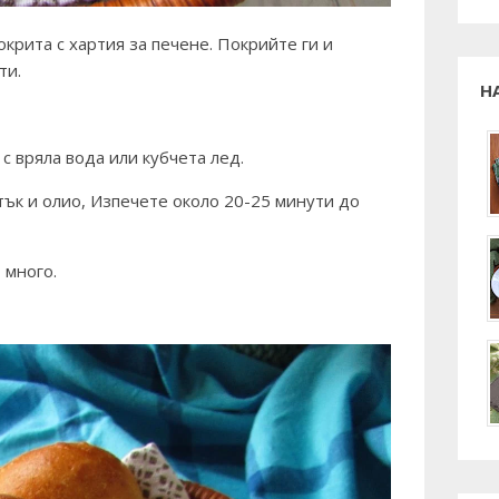
окрита с хартия за печене. Покрийте ги и
ти.
Н
 с вряла вода или кубчета лед.
тък и олио, Изпечете около 20-25 минути до
 много.