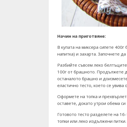
Начин на приготвяне:
В купата на миксера сипете 400г 
напитка) и захарта. Започнете да
Разбийте съвсем леко белтъците 
100г от брашното. Продължете д
останалото брашно и доизмесете 
еластично тесто, което се увива 
Оформете на топка и прехвърлете
оставете, докато утрои обема си 
Готовото тесто разделете на 16-1
топки или леко издължени питки