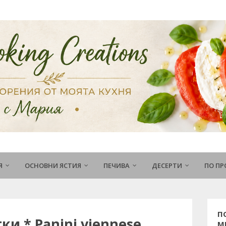
Я
ОСНОВНИ ЯСТИЯ
ПЕЧИВА
ДЕСЕРТИ
ПО П
П
ки * Panini viennese
М