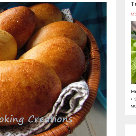
T
Ma
Ме
еф
ме