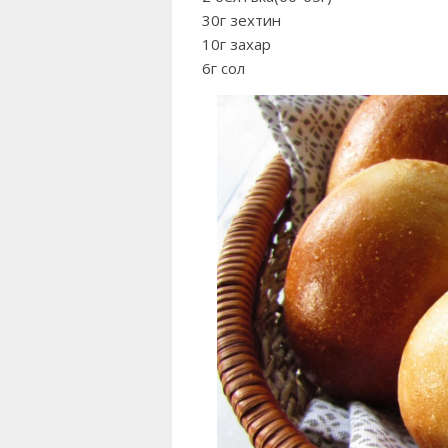
30г зехтин
10г захар
6г сол