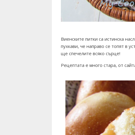
Виенските питки са истинска насл
пухкави, че направо се топят в ус
ще спечелите всяко сърце!
Рецептата е много стара, от сайт