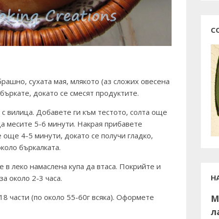
С
брашно, сухата мая, млякото (аз сложих овесена
 бъркате, докато се смесят продуктите.
с вилица. Добавете ги към тестото, солта още
а месите 5-6 минути. Накрая прибавете
още 4-5 минути, докато се получи гладко,
около бъркалката.
 в леко намаслена купа да втаса. Покрийте и
Н
за около 2-3 часа.
8 части (по около 55-60г всяка). Оформете
М
.
л