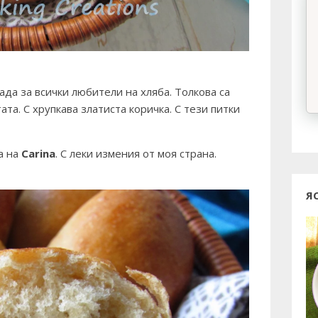
ада за всички любители на хляба. Толкова са
тата. С хрупкава златиста коричка. С тези питки
а на
Carina
. С леки измения от моя страна.
Я