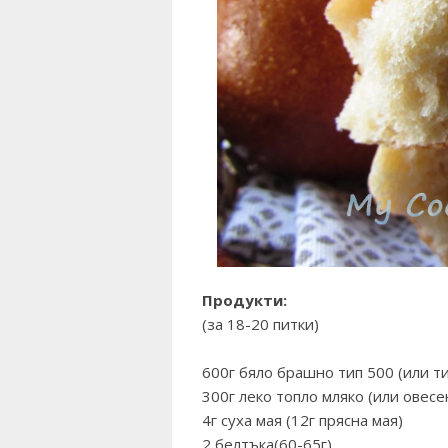
Продукти:
(за 18-20 питки)
600г бяло брашно тип 500 (или т
300г леко топло мляко (или овесе
4г суха мая (12г прясна мая)
2 белтъка(60-65г)