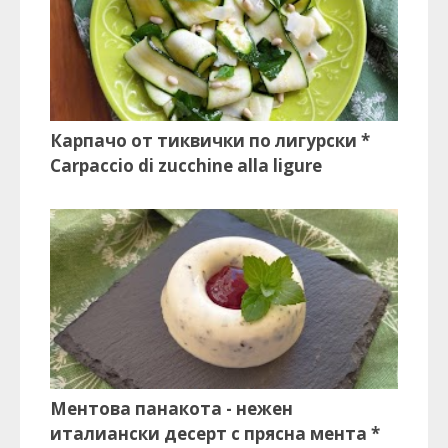
Карпачо от тиквички по лигурски *
Carpaccio di zucchine alla ligure
Ментова панакота - нежен
италиански десерт с прясна мента *