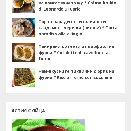
за приготвянето му * Crème brulée
di Leonardo Di Carlo
Торта парадизо - италиански
сладкиш с череши (вишни) * Torta
paradiso alla ciliegie
Панирани котлети от карфиол на
фурна * Cotolette di cavolfiore al
forno
Най-вкусните тиквички с ориз на
фурна * Riso al forno con zucchine
ЯСТИЯ С ЯЙЦА