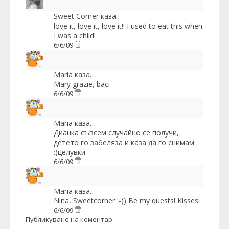
Sweet Corner
каза…
love it, love it, love it!! I used to eat this when
I was a child!
6/6/09
Maria
каза…
Mary grazie, baci
6/6/09
Maria
каза…
Дианка съвсем случайно се получи,
детето го забеляза и каза да го снимам
:)целувки
6/6/09
Maria
каза…
Nina, Sweetcorner :-)) Be my quests! Kisses!
6/6/09
Публикуване на коментар