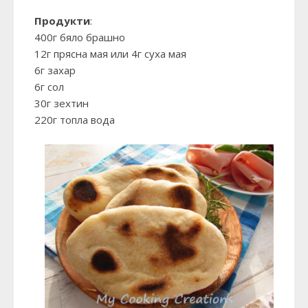
Продукти
:
400г бяло брашно
12г прясна мая или 4г суха мая
6г захар
6г сол
30г зехтин
220г топла вода