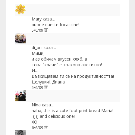
Mary
каза…
buone queste focaccine!
5/6/09
di_ani
каза…
Мими,
и аз обичам вкусен хляб, а
това "краче" е толкова апетитно!
И...
Възхищавам ти се на продуктивността!
Целувки!, Диана
5/6/09
Nina
каза…
haha, this is a cute foot print bread Maria!
:)))) and delicious one!
XO
6/6/09