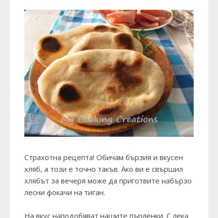
Страхотна рецепта! Обичам бързия и вкусен
хляб, а този е точно такъв. Ако ви е свършил
хлябът за вечеря може да приготвите набързо
лесни фокачи на тиган.
На вкус наподобяват нашите пърленки. С лека