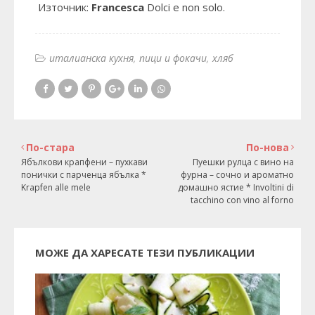
Източник:
Francesca
Dolci e non solo
.
италианска кухня
пици и фокачи
хляб
По-стара
По-нова
Ябълкови крапфени – пухкави
Пуешки рулца с вино на
понички с парченца ябълка *
фурна – сочно и ароматно
Krapfen alle mele
домашно ястие * Involtini di
tacchino con vino al forno
МОЖЕ ДА ХАРЕСАТЕ ТЕЗИ ПУБЛИКАЦИИ