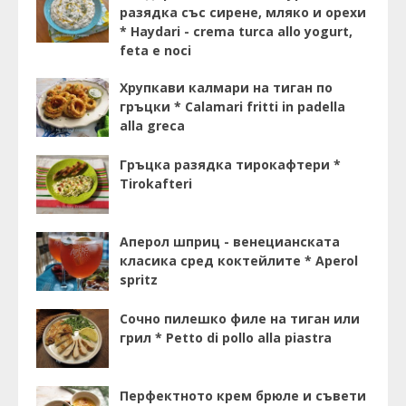
разядка със сирене, мляко и орехи
* Haydari - crema turca allo yogurt,
feta e noci
Хрупкави калмари на тиган по
гръцки * Calamari fritti in padella
alla greca
Гръцка разядка тирокафтери *
Tirokafteri
Аперол шприц - венецианската
класика сред коктейлите * Aperol
spritz
Сочно пилешко филе на тиган или
грил * Petto di pollo alla piastra
Перфектното крем брюле и съвети