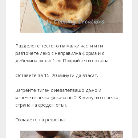
Разделете тестото на малки части и ги
разточете леко с неправилна форма и с
дебелина около 1см. Покрийте ги с кърпа.
Оставете за 15-20 минути да втасат.
Загрейте тиган с незапепващо дъно и
изпечете всяка фокача по 2-3 минути от всяка
страна на среден огън.
Охладете на решетка.