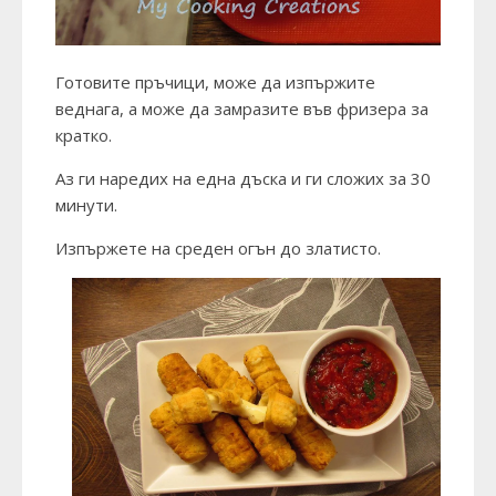
Готовите пръчици, може да изпържите
веднага, а може да замразите във фризера за
кратко.
Аз ги наредих на една дъска и ги сложих за 30
минути.
Изпържете на среден огън до златисто.