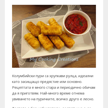
Колумбийски пури са хрупкави рулца, идеални
като засищащо предястие или основно.
Рецептата е много стара и периодично обичам
да я приготвям. Най-много време отнема
увиването на пуричките, всичко друго е лесно.