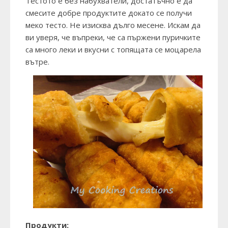
Тестото е без набухватели, достатъчно е да
смесите добре продуктите докато се получи
меко тесто. Не изисква дълго месене. Искам да
ви уверя, че въпреки, че са пържени пуричките
са много леки и вкусни с топящата се моцарела
вътре.
Продукти: