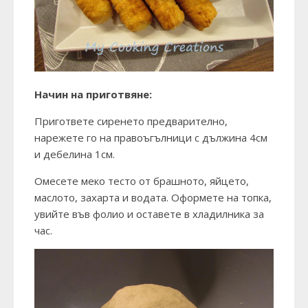
Начин на приготвяне:
Пригответе сиренето предварително,
нарежете го на правоъгълници с дължина 4см
и дебелина 1см.
Омесете меко тесто от брашното, яйцето,
маслото, захарта и водата. Оформете на топка,
увийте във фолио и оставете в хладилника за
час.