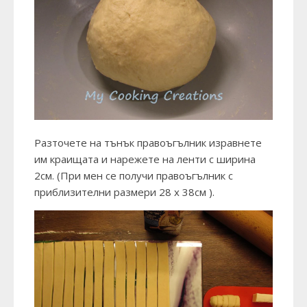
Разточете на тънък правоъгълник изравнете
им краищата и нарежете на ленти с ширина
2см. (При мен се получи правоъгълник с
приблизителни размери 28 х 38см ).