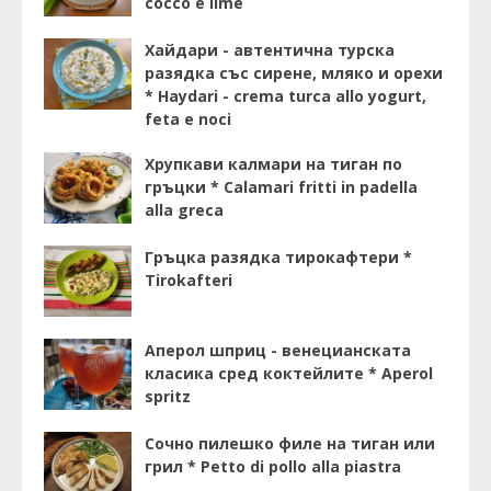
cocco e lime
Хайдари - автентична турска
разядка със сирене, мляко и орехи
* Haydari - crema turca allo yogurt,
feta e noci
Хрупкави калмари на тиган по
гръцки * Calamari fritti in padella
alla greca
Гръцка разядка тирокафтери *
Tirokafteri
Аперол шприц - венецианската
класика сред коктейлите * Aperol
spritz
Сочно пилешко филе на тиган или
грил * Petto di pollo alla piastra