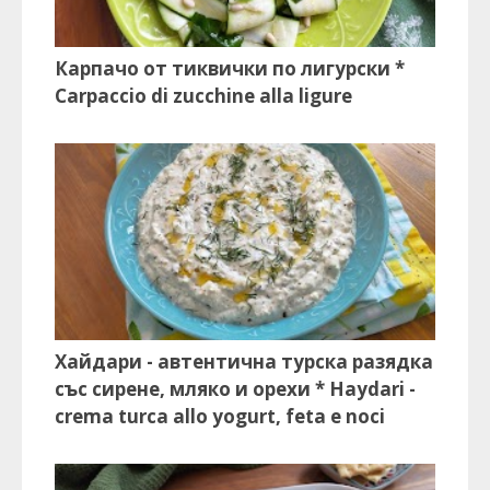
Карпачо от тиквички по лигурски *
Carpaccio di zucchine alla ligure
Хайдари - автентична турска разядка
със сирене, мляко и орехи * Haydari -
crema turca allo yogurt, feta e noci