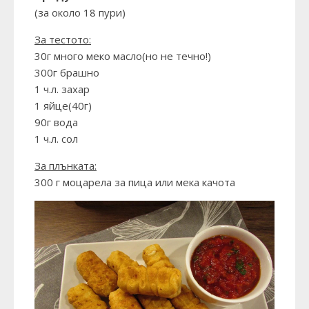
(за около 18 пури)
За тестото:
30г много меко масло(но не течно!)
300г брашно
1 ч.л. захар
1 яйце(40г)
90г вода
1 ч.л. сол
За плънката:
300 г моцарела за пица или мека качота