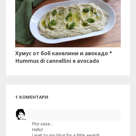
Хумус от боб канелини и авокадо *
Hummus di cannellini e avocado
1 КОМЕНТАРИ
Flor
каза…
Hello!
I wait to my blog for a little award!