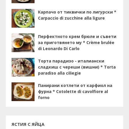
Карпачо от тиквички по лигурски *
Carpaccio di zucchine alla ligure
Перфектното крем брюле и съвети
за приготвянето му * Crème brulée
di Leonardo Di Carlo
Торта парадизо - италиански
сладкиш с череши (вишни) * Torta
paradiso alla ciliegie
Панирани котлети от карфиол на
фурна * Cotolette di cavolfiore al
forno
ЯСТИЯ С ЯЙЦА