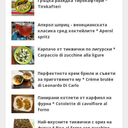
Гръцка разядка тирокафтери *
Tirokafteri
Аперол шприц - венецианската
класика сред коктейлите * Aperol
spritz
Карпачо от тиквички по лигурски *
Carpaccio di zucchine alla ligure
Перфектното крем брюле и съвети
за приготвянето му * Crème brulée
di Leonardo Di Carlo
Панирани котлети от карфиол на
фурна * Cotolette di cavolfiore al
forno
Най-вкусните тиквички с ориз на
фурна * Riso al forno con zucchine