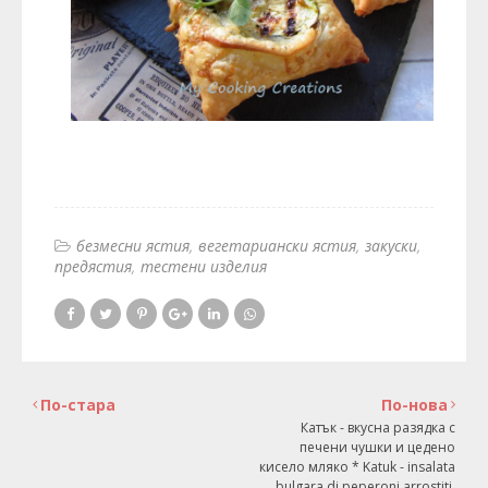
безмесни ястия
вегетариански ястия
закуски
предястия
тестени изделия
По-стара
По-нова
Катък - вкусна разядка с
печени чушки и цедено
кисело мляко * Katuk - insalata
bulgara di peperoni arrostiti,