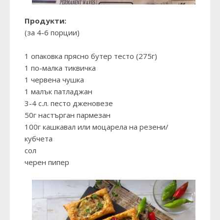
Продукти:
(за 4-6 порции)
1 опаковка прясно бутер тесто (275г)
1 по-малка тиквичка
1 червена чушка
1 малък патладжан
3-4 с.л. песто дженовезе
50г настърган пармезан
100г кашкавал или моцарела на резени/
кубчета
сол
черен пипер