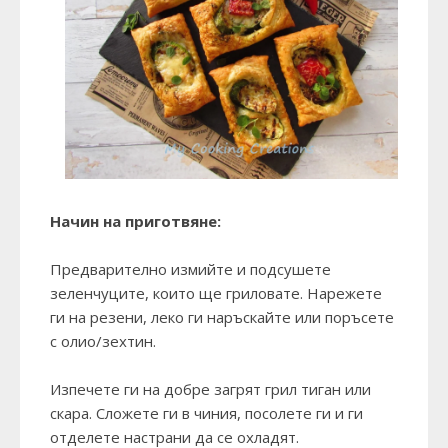
Начин на приготвяне:
Предварително измийте и подсушете
зеленчуците, които ще гриловате. Нарежете
ги на резени, леко ги наръскайте или поръсете
с олио/зехтин.
Изпечете ги на добре загрят грил тиган или
скара. Сложете ги в чиния, посолете ги и ги
отделете настрани да се охладят.