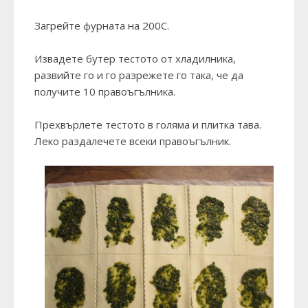
Загрейте фурната на 200С.
Извадете бутер тестото от хладилника,
развийте го и го разрежете го така, че да
получите 10 правоъгълника.
Прехвърлете тестото в голяма и плитка тава.
Леко раздалечете всеки правоъгълник.