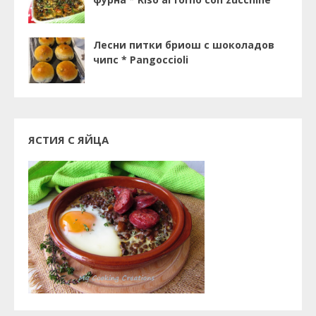
Лесни питки бриош с шоколадов
чипс * Pangoccioli
ЯСТИЯ С ЯЙЦА