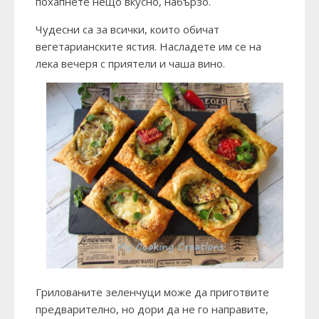
похапнете нещо вкусно, набързо.
Чудесни са за всички, които обичат
вегетарианските ястия. Насладете им се на
лека вечеря с приятели и чаша вино.
Грилованите зеленчуци може да приготвите
предварително, но дори да не го направите,