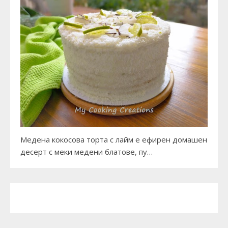
Медена кокосова торта с лайм е ефирен домашен
десерт с меки медени блатове, пу…