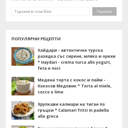
ПОПУЛЯРНИ РЕЦЕПТИ
Хайдари - автентична турска
разядка със сирене, мляко и орехи
* Haydari - crema turca allo yogurt,
feta e noci
Медена торта с кокос и лайм -
Кокосов Медовик * Torta al miele,
cocco e lime
Хрупкави калмари на тиган по
гръцки * Calamari fritti in padella
alla greca