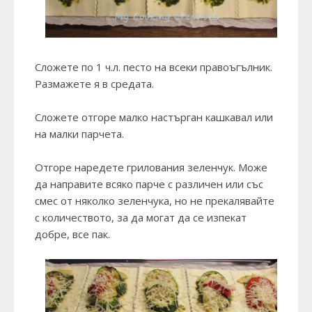
Сложете по 1 ч.л. песто на всеки правоъгълник.
Размажете я в средата.
Сложете отгоре малко настърган кашкавал или
на малки парчета.
Отгоре наредете грилования зеленчук. Може
да направите всяко парче с различен или със
смес от няколко зеленчука, но не прекалявайте
с количеството, за да могат да се изпекат
добре, все пак.