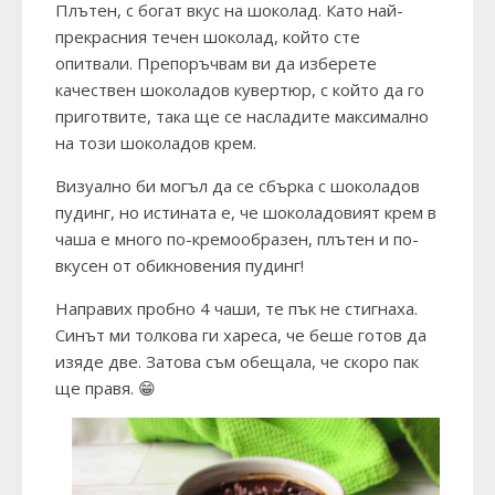
Плътен, с богат вкус на шоколад. Като най-
прекрасния течен шоколад, който сте
опитвали. Препоръчвам ви да изберете
качествен шоколадов кувертюр, с който да го
приготвите, така ще се насладите максимално
на този шоколадов крем.
Визуално би могъл да се сбърка с шоколадов
пудинг, но истината е, че шоколадовият крем в
чаша е много по-кремообразен, плътен и по-
вкусен от обикновения пудинг!
Направих пробно 4 чаши, те пък не стигнаха.
Синът ми толкова ги хареса, че беше готов да
изяде две. Затова съм обещала, че скоро пак
ще правя. 😁