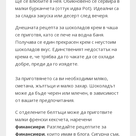
ще се влюбите в нея. Oбикновено се сервира в
малки бурканчета (оттук идва Pot). Идеални са
за сладка закуска или десерт след вечеря.
Днешната рецепта за шоколадов крем в чаша
се приготвя, като се пече на водна баня.
Получава се един прекрасен крем с неустоим
шоколадов вкус. Единственият недостатък на
крема е, че трябва да го чакате да се охлади
добре, преди да го изядете.
За приготвянето са ви необходими мляко,
сметана, жълтъци и малко захар. Шоколадът
може да бъде черен или млечен, в зависимост
от вашите предпочитания.
С отделените белтъци може да приготвите
малки френски кексчета, наречени
финансиери
. Разгледайте рецептите за
финансиери
, които имам в блога. Сигурна съм,