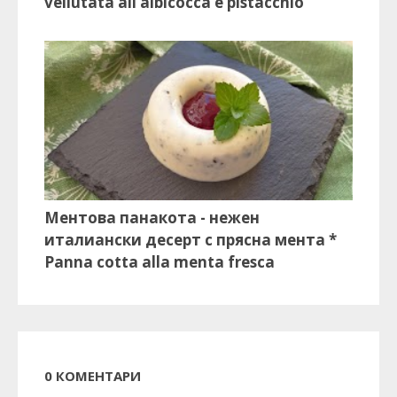
vellutata all’albicocca e pistacchio
Ментова панакота - нежен
италиански десерт с прясна мента *
Panna cotta alla menta fresca
0 КОМЕНТАРИ