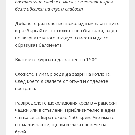
достатъчно сладък и мисля, че готовия крем
беше идеален на вкус и сладост.
Добавете разтопения шоколад към жълтъците
и разбъркайте със силиконова бъркалка, за да
не вкарвате много въздух в сместа и да се
образуват балончета.
Включете фурната да загрее на 150С.
Сложете 1 литър вода да заври на котлона.
След което я свалете от огъня и отделете
настрана.
Разпределете шоколадовия крем в 4 рамескин
чашки или в стъклени. Приблизително в една
чашка се събират около 150г крем. Ако имате
по-малки чашки, ще ви излязат повече на
брой.