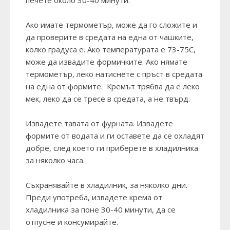
печете около 30-40 минути.
Ако имате термометър, може да го сложите и
да проверите в средата на една от чашките,
колко градуса е. Ако температурата е 73-75С,
може да извадите формичките. Ако нямате
термометър, леко натиснете с пръст в средата
на една от формите. Кремът трябва да е леко
мек, леко да се тресе в средата, а не твърд.
Извадете тавата от фурната. Извадете
формите от водата и ги оставете да се охладят
добре, след което ги приберете в хладилника
за няколко часа.
Съхранявайте в хладилник, за няколко дни.
Преди употреба, извадете крема от
хладилника за поне 30-40 минути, да се
отпусне и консумирайте.