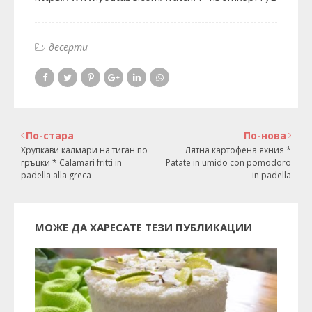
десерти
По-стара
По-нова
Хрупкави калмари на тиган по
Лятна картофена яхния *
гръцки * Calamari fritti in
Patate in umido con pomodoro
padella alla greca
in padella
МОЖЕ ДА ХАРЕСАТЕ ТЕЗИ ПУБЛИКАЦИИ