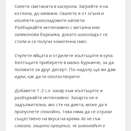
Сипете сметаната в касерола. Загрейте я на
котлона, до кипване. Свалете я от огъня и
изсипете шоколадовите каплети.
Разбъркайте интензивно с метална или
силиконова бъркалка, докато шоколадът се
стопи и се получи хомогенна смес.
Счупете яйцата и отделете жълтъците в купа.
Белтъците приберете в малко бурканче, за да
ползвате за друг десерт. По-надолу ще ви дам
идеи, как да ги оползотворите.
Добавете 1-2 с.л. захар към жълтъците и
разбъркайте интензивно. Захарта не е
задължителна, ако сте на диета, може да я
пропуснете спокойно, това няма да се отрази
съществено на вкуса на крема.
Аз не съм
слагала, защото прецених, че шоколадът е