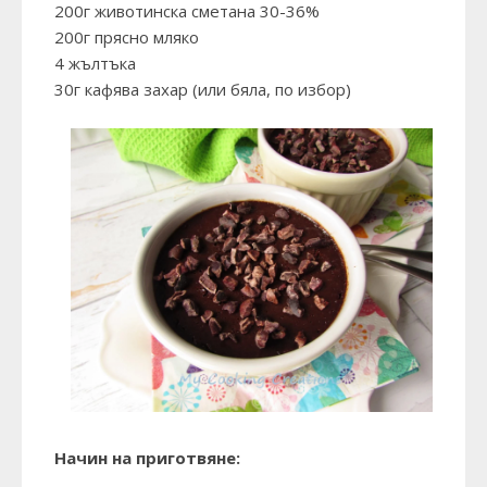
200г животинска сметана 30-36%
200г прясно мляко
4 жълтъка
30г кафява захар (или бяла, по избор)
Начин на приготвяне: