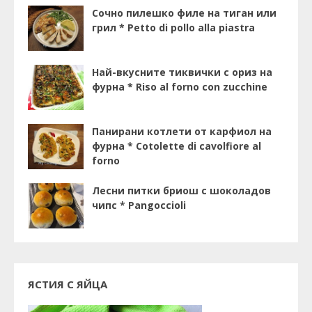
Сочно пилешко филе на тиган или
грил * Petto di pollo alla piastra
Най-вкусните тиквички с ориз на
фурна * Riso al forno con zucchine
Панирани котлети от карфиол на
фурна * Cotolette di cavolfiore al
forno
Лесни питки бриош с шоколадов
чипс * Pangoccioli
ЯСТИЯ С ЯЙЦА