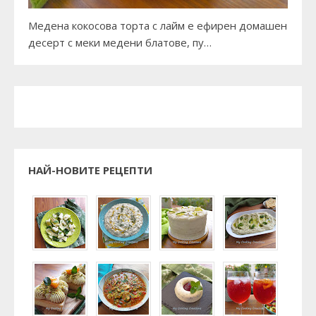
Медена кокосова торта с лайм е ефирен домашен
десерт с меки медени блатове, пу…
НАЙ-НОВИТЕ РЕЦЕПТИ