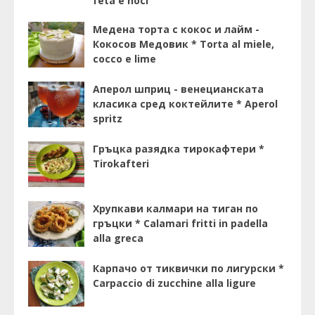
feta e noci
Медена торта с кокос и лайм -
Кокосов Медовик * Torta al miele,
cocco e lime
Аперол шприц - венецианската
класика сред коктейлите * Aperol
spritz
Гръцка разядка тирокафтери *
Tirokafteri
Хрупкави калмари на тиган по
гръцки * Calamari fritti in padella
alla greca
Карпачо от тиквички по лигурски *
Carpaccio di zucchine alla ligure