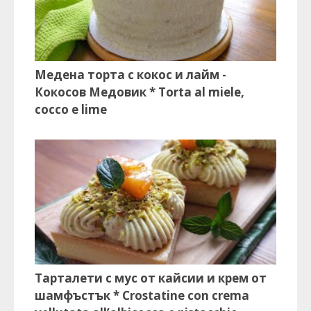
Медена торта с кокос и лайм -
Кокосов Медовик * Torta al miele,
cocco e lime
Тарталети с мус от кайсии и крем от
шамфъстък * Crostatine con crema