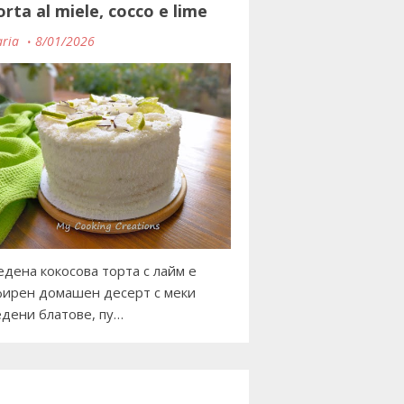
orta al miele, cocco e lime
ria
8/01/2026
дена кокосова торта с лайм е
ирен домашен десерт с меки
дени блатове, пу…