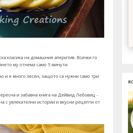
ска класика на домашния аперитив. Всички го
вянето му отнема само 5 минути.
 и е много лесен, защото са нужни само три
Я
ересна и забавна книга на Дейвид Лебовиц -
на с увлекателни истории и вкусни рецепти от