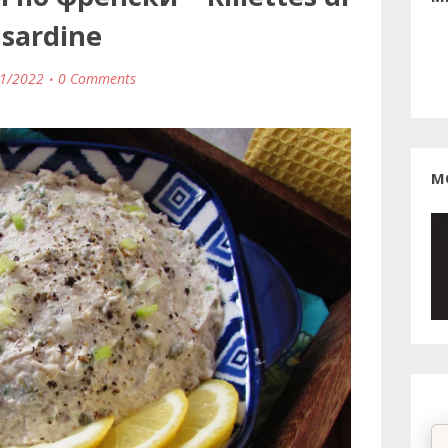
sardine
1/2022
0 Comments
М