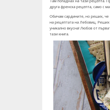
Там попаднах на тази рецепта. П
друга френска рецепта, само с м
Обичам сардините, но реших, че 
на рецептата на Лебовиц. Реших 
уникално вкусна! Любов от първат
тази книга.