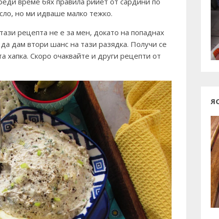
реди време бях правила рийет от сардини по
асло, но ми идваше малко тежко.
тази рецепта не е за мен, докато на попаднах
да дам втори шанс на тази разядка. Получи се
а хапка. Скоро очаквайте и други рецепти от
Я