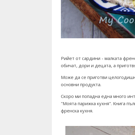
Рийет от сардини - малката френ
обичат, дори и децата, а пригот
Може да се приготви целогодишно
основни продукта.
Скоро ми попадна една много инт
"Моята парижка кухня". Книга пъл
френска кухня.