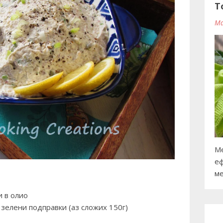
T
Ma
Ме
еф
ме
и в олио
 зелени подправки (аз сложих 150г)