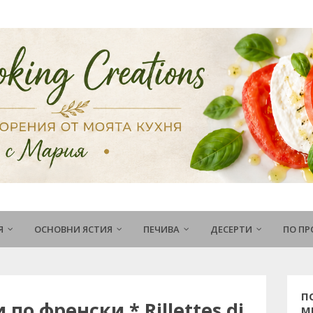
Я
ОСНОВНИ ЯСТИЯ
ПЕЧИВА
ДЕСЕРТИ
ПО П
П
по френски * Rillettes di
М