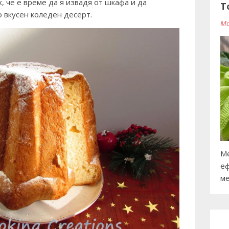
, че е време да я извадя от шкафа и да
T
о вкусен коледен десерт.
Ma
Ме
еф
ме