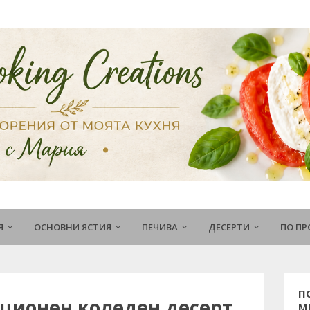
Я
ОСНОВНИ ЯСТИЯ
ПЕЧИВА
ДЕСЕРТИ
ПО П
П
иционен коледен десерт
М