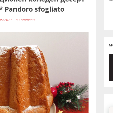
* Pandoro sfogliato
05/2021
8 Comments
М