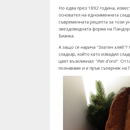
Но едва през 1892 година, извес
основател на едноименната слад
съвременната рецепта за този ун
звездовидната форма на Пандор
Бианка.
А защо се нарича "Златен хляб"?
сладкар, който като извадил сла
цвят възкликнал: "
Pan d'oro!
". От
познаваме и е пръв съперник на