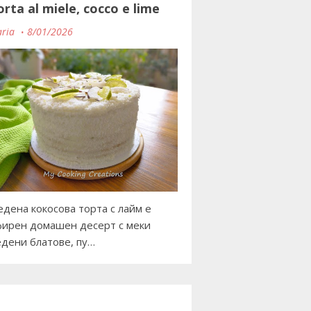
orta al miele, cocco e lime
ria
8/01/2026
дена кокосова торта с лайм е
ирен домашен десерт с меки
дени блатове, пу…