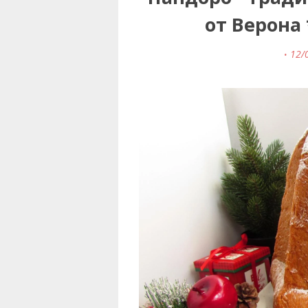
от Верона 
12/