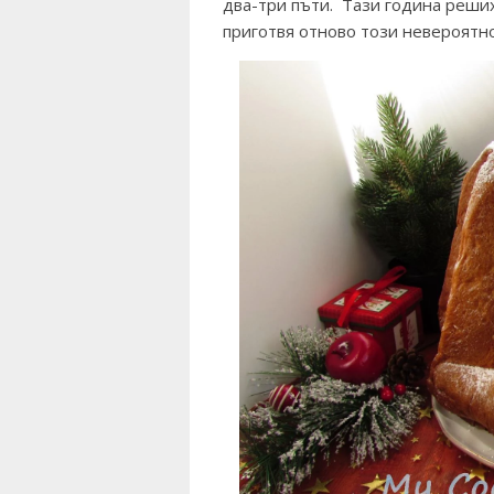
два-три пъти. Тази година реших
приготвя отново този невероятн