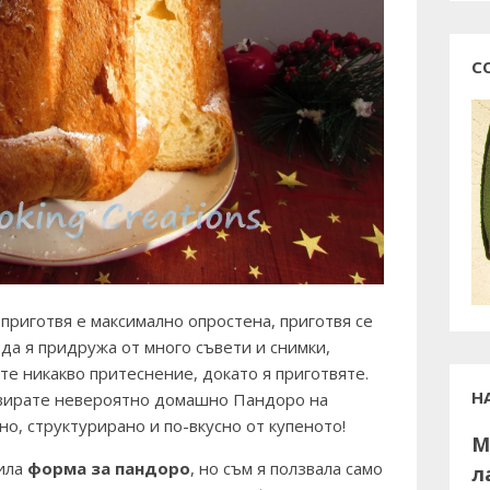
С
 приготвя е максимално опростена, приготвя се
е да я придружа от много съвети и снимки,
мате никакво притеснение, докато я приготвяте.
Н
вирате невероятно домашно Пандоро на
но, структурирано и по-вкусно от купеното!
М
пила
форма за пандоро
, но съм я ползвала само
л