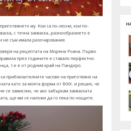
Н
приготвянето му. Кои са по-лесни, кои по-
кваска, с течна закваска...разнообразието е
и не съм имала разочарование.
доверя на рецептата на
Морена Роана
. Първо
правила през годините е ставало перфектно.
ца, т.е е от родния край на Пандоро.
 си приблизителните часове на приготвяне на
зата като за моята форма от 800г. и реших, че
е се замислих, че ако забъркам закваската
ката, ще ми се наложи да го пека по нощите.