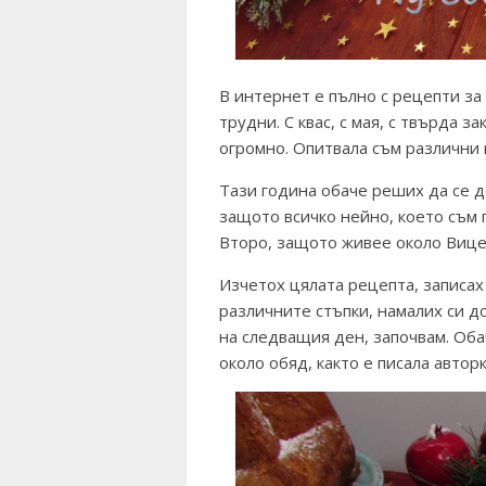
В интернет е пълно с рецепти за 
трудни. С квас, с мая, с твърда за
огромно. Опитвала съм различни 
Тази година обаче реших да се 
защото всичко нейно, което съм 
Второ, защото живее около Вицен
Изчетох цялата рецепта, записах
различните стъпки, намалих си до
на следващия ден, започвам. Обач
около обяд, както е писала автор