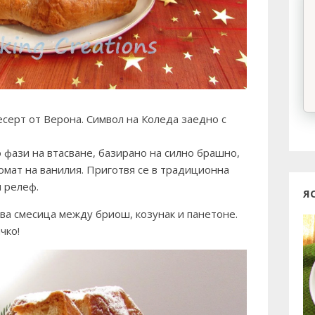
серт от Верона. Символ на Коледа заедно с
о фази на втасване, базирано на силно брашно,
ромат на ванилия. Приготвя се в традиционна
н релеф.
Я
ва смесица между бриош, козунак и панетоне.
чко!