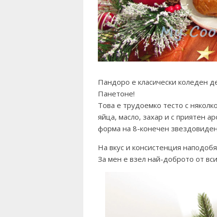
Пандоро е класически коледен де
Панетоне!
Това е трудоемко тесто с няколк
яйца, масло, захар и с приятен а
форма на 8-конечен звездовиде
На вкус и консистенция наподобя
За мен е взел най-доброто от вси