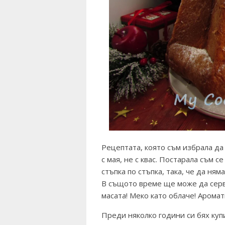
Рецептата, която съм избрала да
с мая, не с квас. Постарала съм с
стъпка по стъпка, така, че да ня
В същото време ще може да сер
масата! Меко като облаче! Аромат
Преди няколко години си бях ку