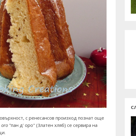
С
повърхност, с ренесансов произход познат още
 oro
"пан д' оро" (Златен хляб) се сервира на
ци.