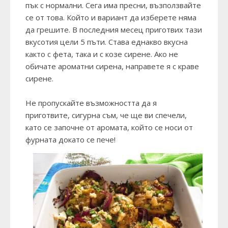
пък с нормални. Сега има пресни, възползвайте
се от това. Който и вариант да изберете няма
да грешите. В последния месец приготвих тази
вкусотия цели 5 пъти. Става еднакво вкусна
както с фета, така и с козе сирене. Ако не
обичате ароматни сирена, направете я с краве
сирене.
Не пропускайте възможността да я
приготвите, сигурна съм, че ще ви спечели,
като се започне от аромата, който се носи от
фурната докато се пече!