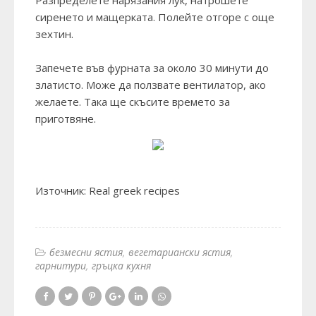
Разпределете нарязания лук, натрошете
сиренето и мащерката. Полейте отгоре с още
зехтин.
Запечете във фурната за около 30 минути до
златисто. Може да ползвате вентилатор, ако
желаете. Така ще скъсите времето за
приготвяне.
Източник:
Real greek recipes
безмесни ястия
вегетариански ястия
гарнитури
гръцка кухня