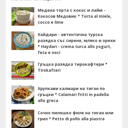
Медена торта с кокос и лайм -
Кокосов Медовик * Torta al miele,
cocco e lime
Хайдари - автентична турска
разядка със сирене, мляко и орехи
* Haydari - crema turca allo yogurt,
feta e noci
Гръцка разядка тирокафтери *
Tirokafteri
Хрупкави калмари на тиган по
гръцки * Calamari fritti in padella
alla greca
Сочно пилешко филе на тиган или
грил * Petto di pollo alla piastra