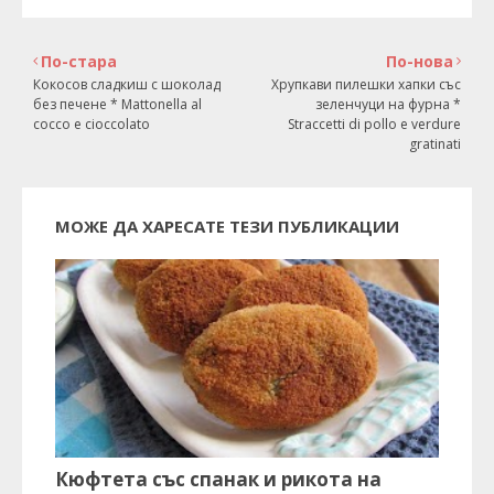
По-стара
По-нова
Кокосов сладкиш с шоколад
Хрупкави пилешки хапки със
без печене * Mattonella al
зеленчуци на фурна *
cocco e cioccolato
Straccetti di pollo e verdure
gratinati
МОЖЕ ДА ХАРЕСАТЕ ТЕЗИ ПУБЛИКАЦИИ
Кюфтета със спанак и рикота на