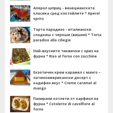
Аперол шприц - венецианската
класика сред коктейлите * Aperol
spritz
Торта парадизо - италиански
сладкиш с череши (вишни) * Torta
paradiso alla ciliegie
Най-вкусните тиквички с ориз на
фурна * Riso al forno con zucchine
Екзотичен крем карамел с манго –
латиноамерикански десерт с
кадифен вкус * Creme caramel al
mango
Панирани котлети от карфиол на
фурна * Cotolette di cavolfiore al
forno