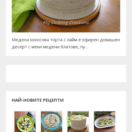
Медена кокосова торта с лайм е ефирен домашен
десерт с меки медени блатове, пу…
НАЙ-НОВИТЕ РЕЦЕПТИ