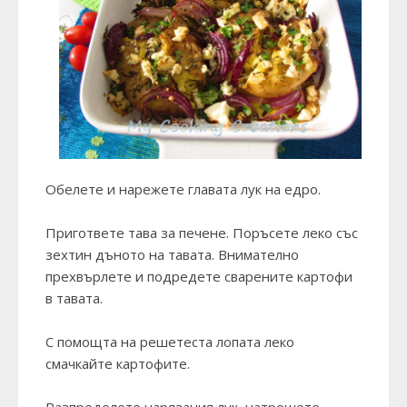
Обелете и нарежете главата лук на едро.
Пригответе тава за печене. Поръсете леко със
зехтин дъното на тавата. Внимателно
прехвърлете и подредете сварените картофи
в тавата.
С помощта на решетеста лопата леко
смачкайте картофите.