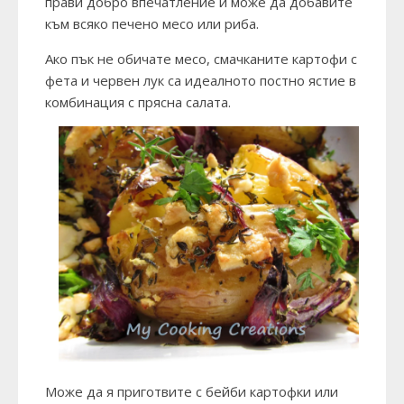
прави добро впечатление и може да добавите
към всякo печено месо или риба.
Ако пък не обичате месо, смачканите картофи с
фета и червен лук са идеалното постно ястие в
комбинация с прясна салата.
Може да я приготвите с бейби картофки или