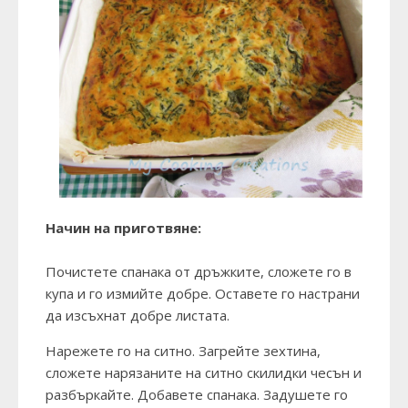
Начин на приготвяне:
Почистете спанака от дръжките, сложете го в
купа и го измийте добре. Оставете го настрани
да изсъхнат добре листата.
Нарежете го на ситно. Загрейте зехтина,
сложете нарязаните на ситно скилидки чесън и
разбъркайте. Добавете спанака. Задушете го