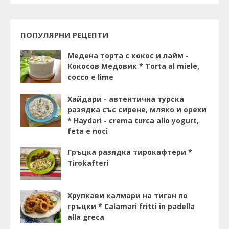
ПОПУЛЯРНИ РЕЦЕПТИ
Медена торта с кокос и лайм -
Кокосов Медовик * Torta al miele,
cocco e lime
Хайдари - автентична турска
разядка със сирене, мляко и орехи
* Haydari - crema turca allo yogurt,
feta e noci
Гръцка разядка тирокафтери *
Tirokafteri
Хрупкави калмари на тиган по
гръцки * Calamari fritti in padella
alla greca