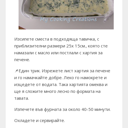
Изсипете сместа в подходяща тавичка, с
приблизителни размери 25х 15см., която сте
намазали с масло или постлали с хартия за
печене.
📌Един трик. Изрежете лист хартия за печене
и го намачкайте добре. Леко го намокрете и
изцедете от водата. Така хартията омеква и
ще я сложите много лесно по формата на
тавата.
Изпечете във фурната за около 40-50 минути.
Охладете и сервирайте.