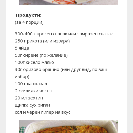
Продукти:
(за 4 порции)
300-400 г пресен спанак или замразен спанак
250 г рикота (или извара)
5 яйца
50г сирене (по желание)
100г кисело мляко
30г оризово брашно (или друг вид, по ваш
избор)
100 г кашкавал
2 скилидки чесън
20 мл зехтин
щипка сух риган
сол и черен пипер на вкус