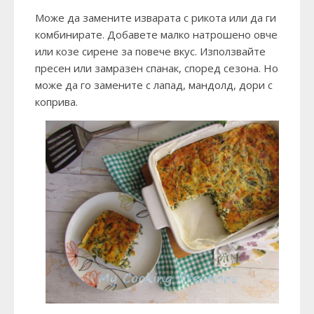
Може да замените изварата с рикота или да ги
комбинирате. Добавете малко натрошено овче
или козе сирене за повече вкус. Използвайте
пресен или замразен спанак, според сезона. Но
може да го замените с лапад, мандолд, дори с
коприва.