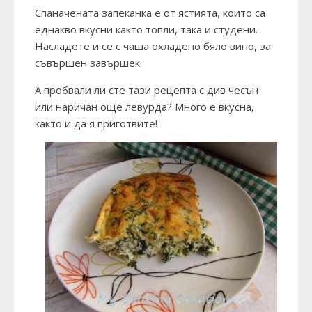
Спаначената запеканка е от ястията, които са
еднакво вкусни както топли, така и студени.
Насладете и се с чаша охладено бяло вино, за
съвършен завършек.
А пробвали ли сте тази рецепта с див чесън
или наричан още левурда? Много е вкусна,
както и да я приготвите!