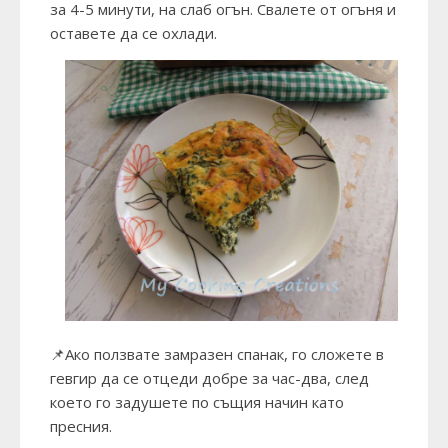
за 4-5 минути, на слаб огън. Свалете от огъня и
оставете да се охлади.
📌Ако ползвате замразен спанак, го сложете в
гевгир да се отцеди добре за час-два, след
което го задушете по същия начин като
пресния.