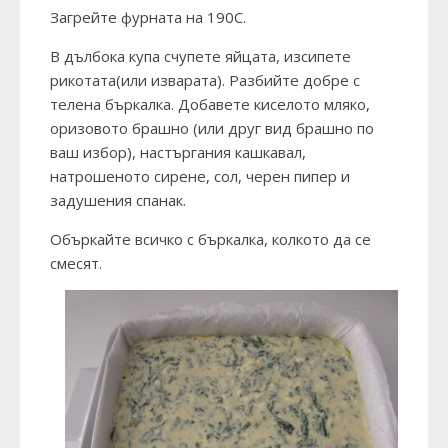
Загрейте фурната на 190С.
В дълбока купа счупете яйцата, изсипете
рикотата(или изварата). Разбийте добре с
телена бъркалка. Добавете киселото мляко,
оризовото брашно (или друг вид брашно по
ваш избор), настъргания кашкавал,
натрошеното сирене, сол, черен пипер и
задушения спанак.
Объркайте всичко с бъркалка, колкото да се
смесят.