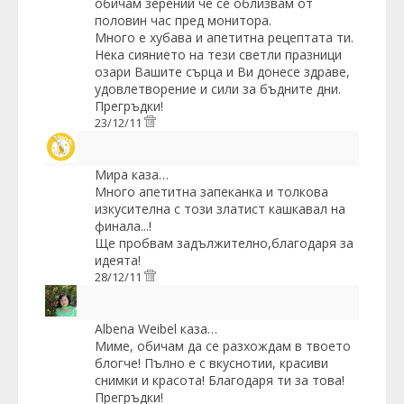
обичам зерении че се облизвам от
половин час пред монитора.
Много е хубава и апетитна рецептата ти.
Нека сиянието на тези светли празници
озари Вашите сърца и Ви донесе здраве,
удовлетворение и сили за бъдните дни.
Прегръдки!
23/12/11
Мира
каза…
Много апетитна запеканка и толкова
изкусителна с този златист кашкавал на
финала...!
Ще пробвам задължително,благодаря за
идеята!
28/12/11
Albena Weibel
каза…
Миме, обичам да се разхождам в твоето
блогче! Пълно е с вкуснотии, красиви
снимки и красота! Благодаря ти за това!
Прегръдки!