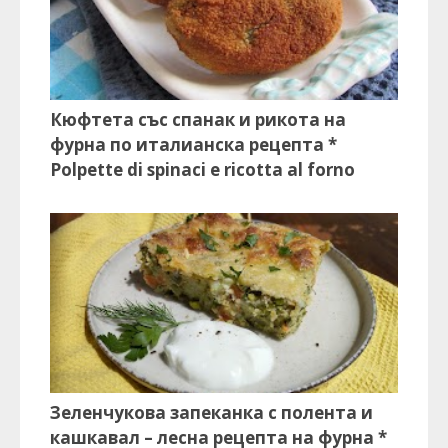
Кюфтета със спанак и рикота на
фурна по италианска рецепта *
Polpette di spinaci e ricotta al forno
Зеленчукова запеканка с полента и
кашкавал – лесна рецепта на фурна *