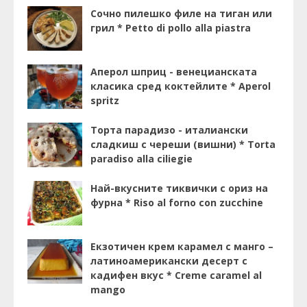
Сочно пилешко филе на тиган или
грил * Petto di pollo alla piastra
Аперол шприц - венецианската
класика сред коктейлите * Aperol
spritz
Торта парадизо - италиански
сладкиш с череши (вишни) * Torta
paradiso alla ciliegie
Най-вкусните тиквички с ориз на
фурна * Riso al forno con zucchine
Екзотичен крем карамел с манго –
латиноамерикански десерт с
кадифен вкус * Creme caramel al
mango