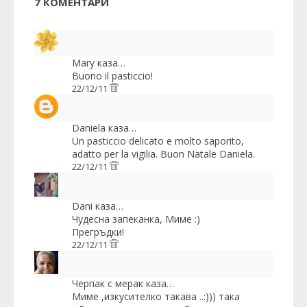
7 КОМЕНТАРИ
Mary
каза…
Buono il pasticcio!
22/12/11
Daniela
каза…
Un pasticcio delicato e molto saporito,
adatto per la vigilia. Buon Natale Daniela.
22/12/11
Dani
каза…
Чудесна запеканка, Миме :)
Прегръдки!
22/12/11
Черпак с мерак
каза…
Миме ,изкусителко такава ..:))) така