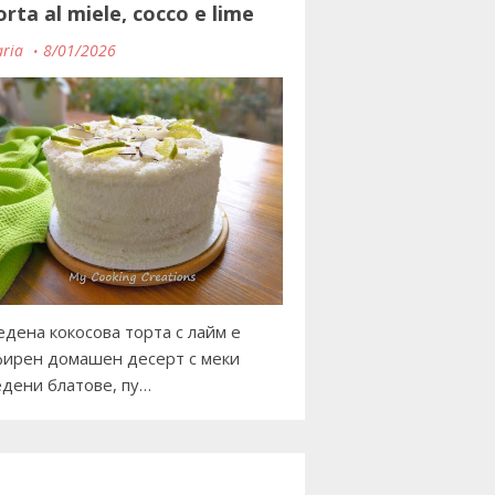
orta al miele, cocco e lime
ria
8/01/2026
дена кокосова торта с лайм е
ирен домашен десерт с меки
дени блатове, пу…