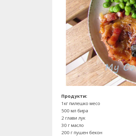
Продукти:
1кг пилешко месо
500 мл бира
2 глави лук
30 г масло
200 г пушен бекон