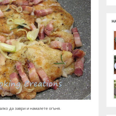
Н
алко да заври и намалете огъня.