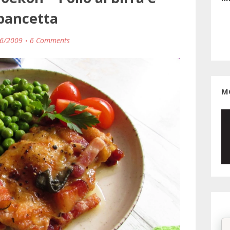
pancetta
6/2009
6 Comments
М