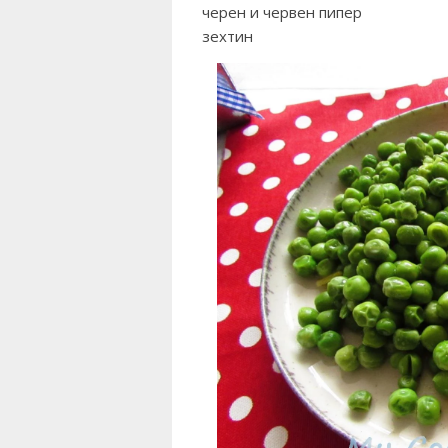
черен и червен пипер
зехтин