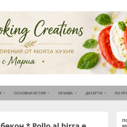
Я
ОСНОВНИ ЯСТИЯ
ПЕЧИВА
ДЕСЕРТИ
ПО П
П
екон * Pollo al birra e
М