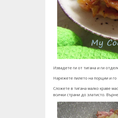
Извадете ги от тигана и ги отде
Нарежете пилето на порции и го 
Сложете в тигана малко краве ма
всички страни до златисто. Върне