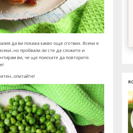
малия
да ви покажа какво още сготвих. Всеки е
всеки...но пробвали ли сте да сложите и
нтирам ви, че ще поискате да повторите.
е!
ятен...опитайте!
Я