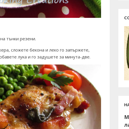
С
 на тънки резени.
жера, сложете бекона и леко го запържете,
Добавете лука и го задушете за минута-две.
Н
М
л