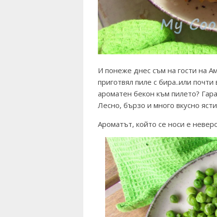
И понеже днес съм на гости на
А
приготвял пиле с бира..или почти 
ароматен бекон към пилето? Гара
Лесно, бързо и много вкусно ясти
Ароматът, който се носи е неверо