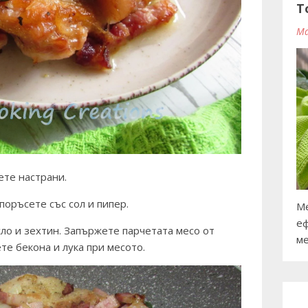
T
Ma
лете настрани.
поръсете със сол и пипер.
Ме
еф
сло и зехтин. Запържете парчетата месо от
ме
те бекона и лука при месото.