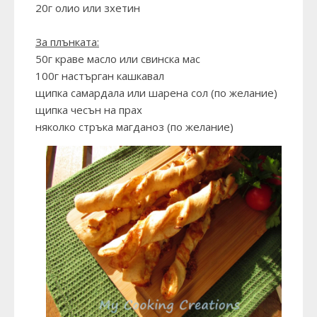
20г олио или зхетин
За плънката:
50г краве масло или свинска мас
100г настърган кашкавал
щипка самардала или шарена сол (по желание)
щипка чесън на прах
няколко стръка магданоз (по желание)