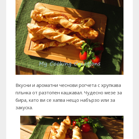
Вкусни и ароматни чеснови рогчета с хрупкава
плънка от разтопен кашкавал. Чудесно мезе за
бира, като ви се хапва нещо набързо или за
закуска.