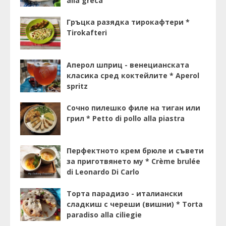
alla greca
Гръцка разядка тирокафтери *
Tirokafteri
Аперол шприц - венецианската
класика сред коктейлите * Aperol
spritz
Сочно пилешко филе на тиган или
грил * Petto di pollo alla piastra
Перфектното крем брюле и съвети
за приготвянето му * Crème brulée
di Leonardo Di Carlo
Торта парадизо - италиански
сладкиш с череши (вишни) * Torta
paradiso alla ciliegie