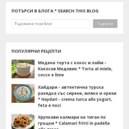
ПОТЪРСИ В БЛОГА * SEARCH THIS BLOG
ПОПУЛЯРНИ РЕЦЕПТИ
Медена торта с кокос и лайм -
Кокосов Медовик * Torta al miele,
cocco e lime
Хайдари - автентична турска
разядка със сирене, мляко и орехи
* Haydari - crema turca allo yogurt,
feta e noci
Хрупкави калмари на тиган по
гръцки * Calamari fritti in padella