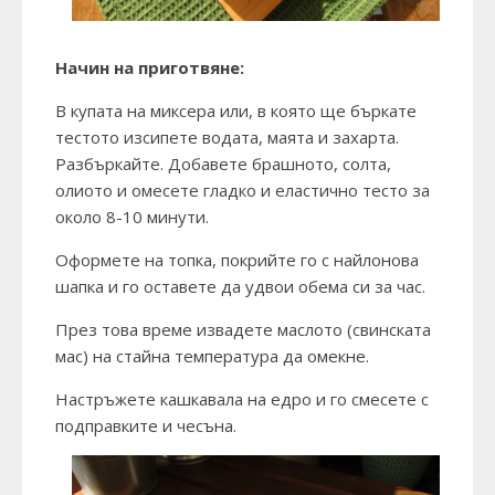
Начин на приготвяне:
В купата на миксера или, в която ще бъркате
тестото изсипете водата, маята и захарта.
Разбъркайте. Добавете брашното, солта,
олиото и омесете гладко и еластично тесто за
около 8-10 минути.
Оформете на топка, покрийте го с найлонова
шапка и го оставете да удвои обема си за час.
През това време извадете маслото (свинската
мас) на стайна температура да омекне.
Настръжете кашкавала на едро и го смесете с
подправките и чесъна.