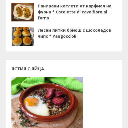
Панирани котлети от карфиол на
фурна * Cotolette di cavolfiore al
forno
Лесни питки бриош с шоколадов
чипс * Pangoccioli
ЯСТИЯ С ЯЙЦА