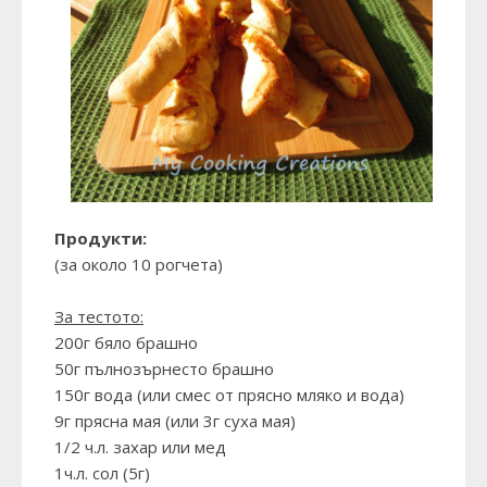
Продукти:
(за около 10 рогчета)
За тестото:
200г бяло брашно
50г пълнозърнесто брашно
150г вода (или смес от прясно мляко и вода)
9г прясна мая (или 3г суха мая)
1/2 ч.л. захар или мед
1ч.л. сол (5г)