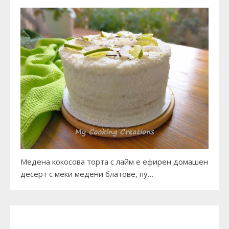
Медена кокосова торта с лайм е ефирен домашен
десерт с меки медени блатове, пу…