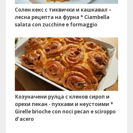
Солен кекс с тиквички и кашкавал –
лесна рецепта на фурна * Ciambella
salata con zucchine e formaggio
Козуначени рулца с кленов сироп и
орехи пекан - пухкави и неустоими *
Girelle brioche con noci pecan e sciroppo
d'acero