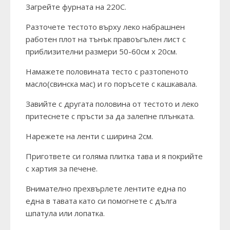
Загрейте фурната на 220С.
Разточете тестото върху леко набрашнен
работен плот на тънък правоъгълен лист с
приблизителни размери 50-60см х 20см.
Намажете половината тесто с разтопеното
масло(свинска мас) и го поръсете с кашкавала.
Завийте с другата половина от тестото и леко
притеснете с пръсти за да залепне плънката.
Нарежете на ленти с ширина 2см.
Пригответе си голяма плитка тава и я покрийте
с хартия за печене.
Внимателно прехвърлете лентите една по
една в тавата като си помогнете с дълга
шпатула или лопатка.