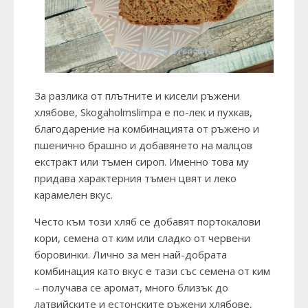
За разлика от плътните и кисели ръжени
хлябове, Skogaholmslimpa е по-лек и пухкав,
благодарение на комбинацията от ръжено и
пшенично брашно и добавянето на малцов
екстракт или тъмен сироп. Именно това му
придава характерния тъмен цвят и леко
карамелен вкус.
Често към този хляб се добавят портокалови
кори, семена от ким или сладко от червени
боровинки. Лично за мен най-добрата
комбинация като вкус е тази със семена от ким
– получава се аромат, много близък до
латвийските и естонските ръжени хлябове,