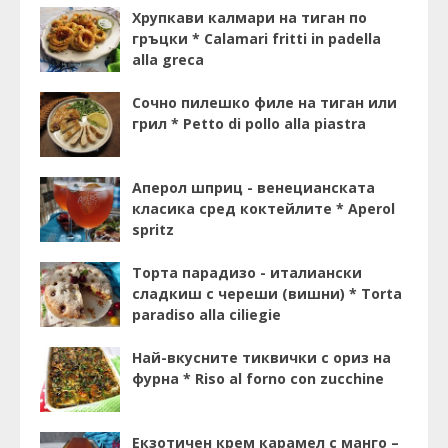
Хрупкави калмари на тиган по
гръцки * Calamari fritti in padella
alla greca
Сочно пилешко филе на тиган или
грил * Petto di pollo alla piastra
Аперол шприц - венецианската
класика сред коктейлите * Aperol
spritz
Торта парадизо - италиански
сладкиш с череши (вишни) * Torta
paradiso alla ciliegie
Най-вкусните тиквички с ориз на
фурна * Riso al forno con zucchine
Екзотичен крем карамел с манго –