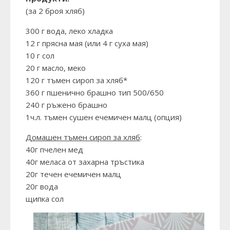
(за 2 броя хляб)
300 г вода, леко хладка
12 г прясна мая (или 4 г суха мая)
10 г сол
20 г масло, меко
120 г тъмен сироп за хляб*
360 г пшенично брашно тип 500/650
240 г ръжено брашно
1ч.л. тъмен сушен ечемичен малц (опция)
Домашен тъмен сироп за хляб
:
40г пчелен мед
40г меласа от захарна тръстика
20г течен ечемичен малц
20г вода
щипка сол