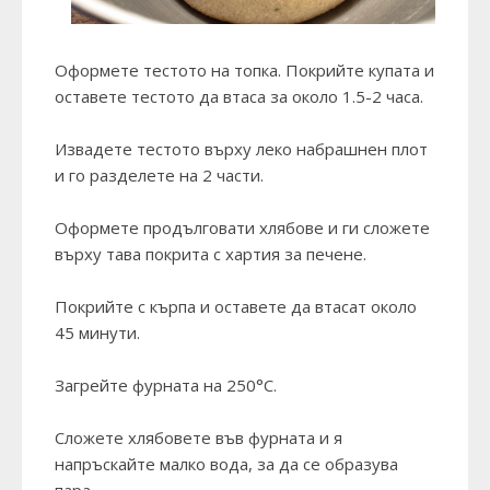
Оформете тестото на топка. Покрийте купата и
оставете тестото да втаса за около 1.5-2 часа.
Извадете тестото върху леко набрашнен плот
и го разделете на 2 части.
Оформете продълговати хлябове и ги сложете
върху тава покрита с хартия за печене.
Покрийте с кърпа и оставете да втасат около
45 минути.
Загрейте фурната на 250°C.
Сложете хлябовете във фурната и я
напръскайте малко вода, за да се образува
пара.