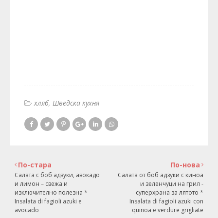
хляб
Шведска кухня
По-стара
По-нова
Салата с боб адзуки, авокадо
Салата от боб адзуки с киноа
и лимон – свежа и
и зеленчуци на грил -
изключително полезна *
суперхрана за лятото *
Insalata di fagioli azuki e
Insalata di fagioli azuki con
avocado
quinoa e verdure grigliate