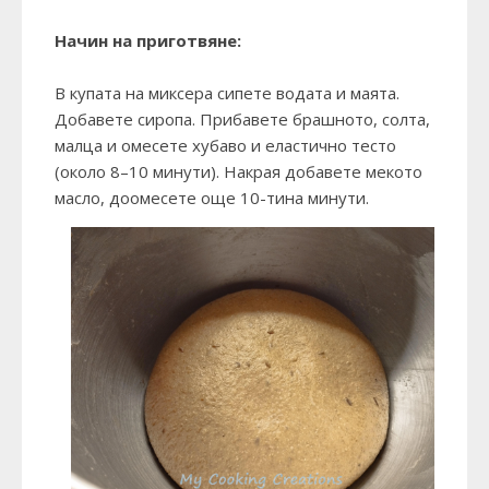
Начин на приготвяне:
В купата на миксера сипете водата и маята.
Добавете сиропа. Прибавете брашното, солта,
малца и омесете хубаво и еластично тесто
(около 8–10 минути). Накрая добавете мекото
масло, доомесете още 10-тина минути.