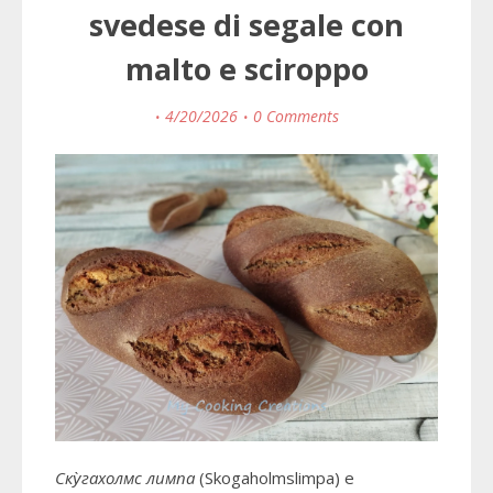
svedese di segale con
malto e sciroppo
4/20/2026
0 Comments
Ску̀гахолмс лимпа
(
Skogaholmslimpa)
е