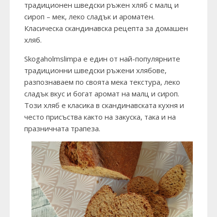
традиционен шведски ръжен хляб с малц и
сироп – мек, леко сладък и ароматен.
Класическа скандинавска рецепта за домашен
хляб.
Skogaholmslimpa е един от най-популярните
традиционни шведски ръжени хлябове,
разпознаваем по своята мека текстура, леко
сладък вкус и богат аромат на малц и сироп.
Този хляб е класика в скандинавската кухня и
често присъства както на закуска, така и на
празничната трапеза.