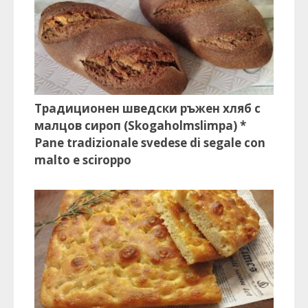
Традиционен шведски ръжен хляб с
малцов сироп (Skogaholmslimpa) *
Pane tradizionale svedese di segale con
malto e sciroppo