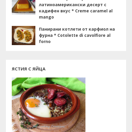
латиноамерикански десерт с
кадифен вкус * Creme caramel al
mango
Панирани котлети от карфиол на
фурна * Cotolette di cavolfiore al
forno
ЯСТИЯ С ЯЙЦА