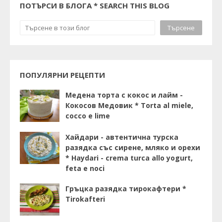
ПОТЪРСИ В БЛОГА * SEARCH THIS BLOG
ПОПУЛЯРНИ РЕЦЕПТИ
Медена торта с кокос и лайм -
Кокосов Медовик * Torta al miele,
cocco e lime
Хайдари - автентична турска
разядка със сирене, мляко и орехи
* Haydari - crema turca allo yogurt,
feta e noci
Гръцка разядка тирокафтери *
Tirokafteri