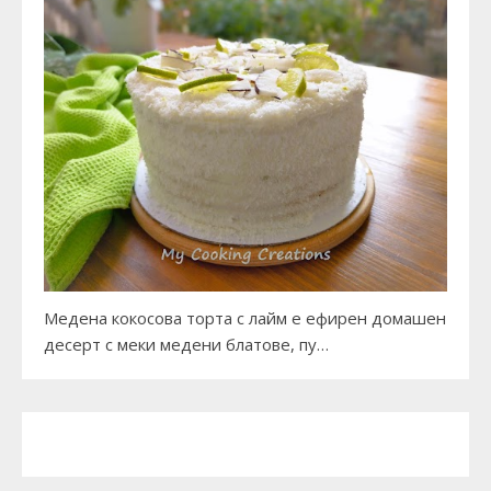
Медена кокосова торта с лайм е ефирен домашен
десерт с меки медени блатове, пу…