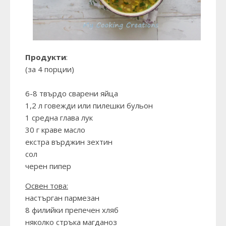
Продукти
:
(за 4 порции)
6-8 твърдо сварени яйца
1,2 л говежди или пилешки бульон
1 средна глава лук
30 г краве масло
екстра върджин зехтин
сол
черен пипер
Освен това:
настърган пармезан
8 филийки препечен хляб
няколко стръка магданоз