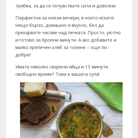
трябва, за да се почувствате сити и доволни.
Перфектна за онези вечери, в които искате
нещо бързо, домашно и вкусно, без да
прекарвате часове над печката. Просто, уютно
и готово за броени минути. А ако добавите и
малко препечен хляб за топене – още по-
добре!
Имате няколко сварени яйца и 15 минути
свободно време? Това е вашата супа!