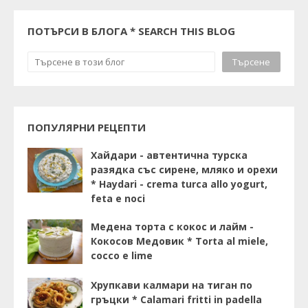
ПОТЪРСИ В БЛОГА * SEARCH THIS BLOG
ПОПУЛЯРНИ РЕЦЕПТИ
Хайдари - автентична турска
разядка със сирене, мляко и орехи
* Haydari - crema turca allo yogurt,
feta e noci
Медена торта с кокос и лайм -
Кокосов Медовик * Torta al miele,
cocco e lime
Хрупкави калмари на тиган по
гръцки * Calamari fritti in padella