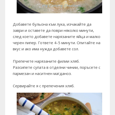
Добавете бульона към лука, изчакайте да
заври и оставете да поври няколко минути,
след което добавете нарязаните яйца и малко
черен пипер. Гответе 4-5 минути. Опитайте на
вкус и ако има нужда добавете сол.
Препечете нарязаните филии хляб.
Разсипете супата в отделни чинии, поръсете с
пармезан и наситнен магданоз.
Сервирайте я с препечения хляб.