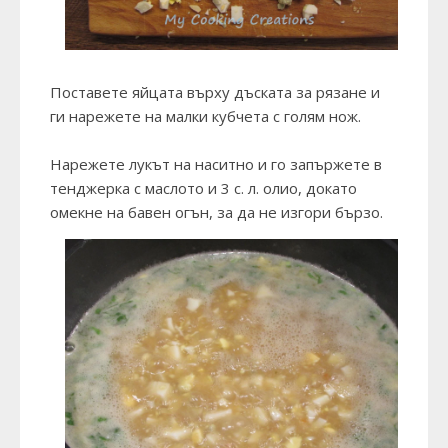
Поставете яйцата върху дъската за рязане и
ги нарежете на малки кубчета с голям нож.
Нарежете лукът на наситно и го запържете в
тенджерка с маслото и 3 с. л. олио, докато
омекне на бавен огън, за да не изгори бързо.