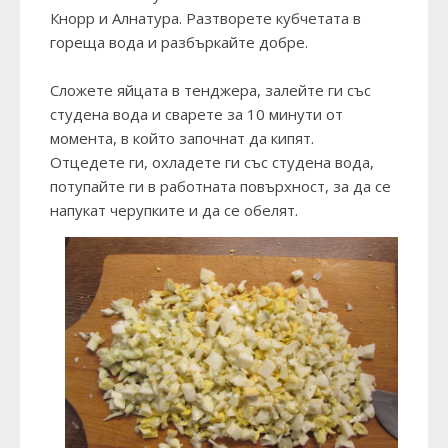
Кнорр и Алнатура. Разтворете кубчетата в
гореща вода и разбъркайте добре.
Сложете яйцата в тенджера, залейте ги със
студена вода и сварете за 10 минути от
момента, в който започнат да кипят.
Отцедете ги, охладете ги със студена вода,
потупайте ги в работната повърхност, за да се
напукат черупките и да се обелят.