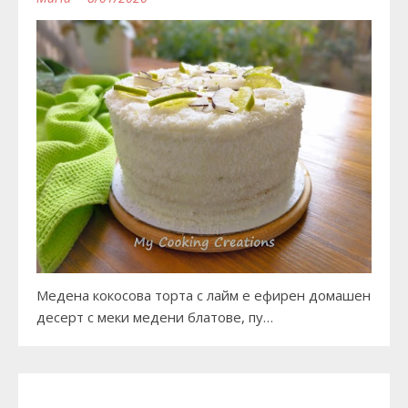
Медена кокосова торта с лайм е ефирен домашен
десерт с меки медени блатове, пу…