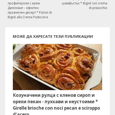
профитероли с крем
шамфъстък * Bignè con crema
Дипломат – ефектен
di pistacchio
празничен десерт * Pulcini di
Bignè alla Crema Pasticcera
МОЖЕ ДА ХАРЕСАТЕ ТЕЗИ ПУБЛИКАЦИИ
Козуначени рулца с кленов сироп и
орехи пекан - пухкави и неустоими *
Girelle brioche con noci pecan e sciroppo
d'acero