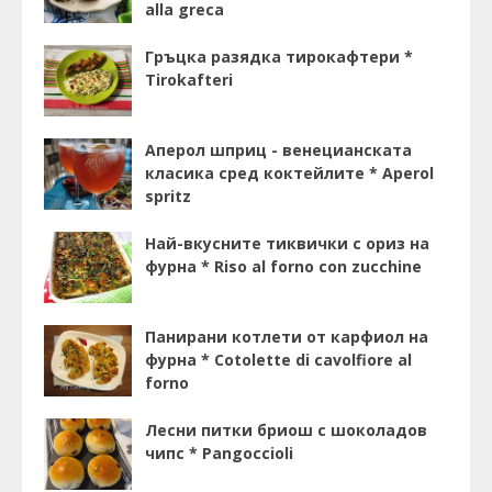
alla greca
Гръцка разядка тирокафтери *
Tirokafteri
Аперол шприц - венецианската
класика сред коктейлите * Aperol
spritz
Най-вкусните тиквички с ориз на
фурна * Riso al forno con zucchine
Панирани котлети от карфиол на
фурна * Cotolette di cavolfiore al
forno
Лесни питки бриош с шоколадов
чипс * Pangoccioli