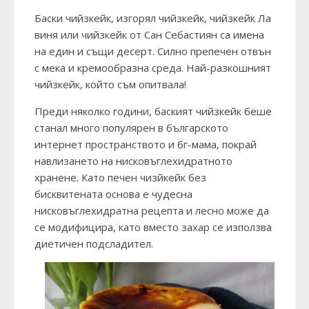
Баски чийзкейк, изгорял чийзкейк, чийзкейк Ла
виня или чийзкейк от Сан Себастиян са имена
на един и същи десерт. Силно препечен отвън
с мека и кремообразна среда. Най-разкошният
чийзкейк, който съм опитвала!
Преди няколко години, баският чийзкейк беше
станал много популярен в българското
интернет пространството и бг-мама, покрай
навлизането на нисковъглехидратното
хранене. Като печен чизйкейк без
бисквитената основа е чудесна
нисковъглехидратна рецепта и лесно може да
се модифицира, като вместо захар се използва
диетичен подсладител.