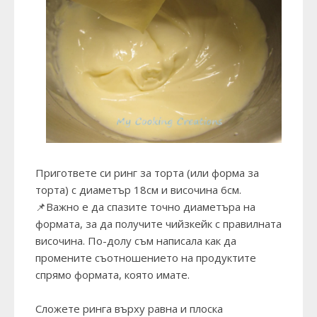
Пригответе си ринг за торта (или форма за
торта) с диаметър 18см и височина 6см.
📌Важно е да спазите точно диаметъра на
формата, за да получите чийзкейк с правилната
височина. По-долу съм написала как да
промените съотношението на продуктите
спрямо формата, която имате.
Сложете ринга върху равна и плоска