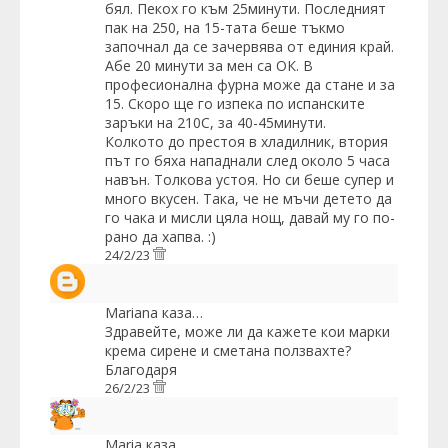
бял. Пекох го към 25минути. Последният
пак на 250, на 15-тата беше тъкмо
започнал да се зачервява от единия край.
Абе 20 минути за мен са ОК. В
професионална фурна може да стане и за
15. Скоро ще го изпека по испанските
заръки на 210С, за 40-45минути.
Колкото до престоя в хладилник, втория
път го бяха нападнали след около 5 часа
навън. Толкова устоя. Но си беше супер и
много вкусен. Така, че не мъчи детето да
го чака и мисли цяла нощ, давай му го по-
рано да хапва. :)
24/2/23
Mariana
каза…
Здравейте, може ли да кажете кои марки
крема сирене и сметана ползвахте?
Благодаря
26/2/23
Maria
каза…