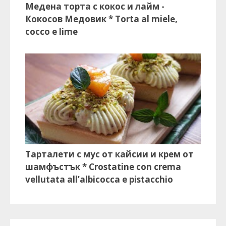
Медена торта с кокос и лайм -
Кокосов Медовик * Torta al miele,
cocco e lime
Тарталети с мус от кайсии и крем от
шамфъстък * Crostatine con crema
vellutata all’albicocca e pistacchio