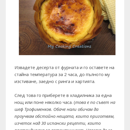
Извадете десерта от фурната и го оставете на
стайна температура за 2 часа, до пълното му
изстиване, заедно с ринга и хартията.
След това го приберете в хладилника за една
нощ или поне няколко часа. (
това е по съвет на
шеф Трофименков. Обаче нали обичам да
проучвам обстойно нещата, които приготвям,
изчетох над 30 испански рецепти, които