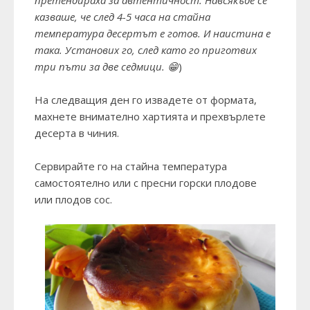
претендираха за автентичност. Навсякъде се
казваше, че след 4-5 часа на стайна
температура десертът е готов. И наистина е
така. Установих го, след като го приготвих
три пъти за две седмици. 😁
)
На следващия ден го извадете от формата,
махнете внимателно хартията и прехвърлете
десерта в чиния.
Сервирайте го на стайна температура
самостоятелно или с пресни горски плодове
или плодов сос.