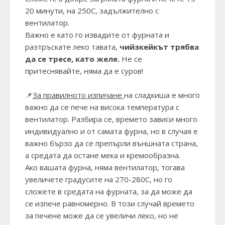
20 минути, на 250С, задължително с
вентилатор.
Важно е като го извадите от фурната и
разтръскате леко тавата,
чийзкейкът трябва
да се тресе, като желе.
Не се
притеснявайте, няма да е суров!
📌
За правилното изпичане
на сладкиша е много
важно да се пече на висока температура с
вентилатор. Разбира се, времето зависи много
индивидуално и от самата фурна, но в случая е
важно бързо да се препърли външната страна,
а средата да остане мека и кремообразна.
Ако вашата фурна, няма вентилатор, тогава
увеличете градусите на 270-280С, но го
сложете в средата на фурната, за да може да
се изпече равномерно. В този случай времето
за печене може да се увеличи леко, но не