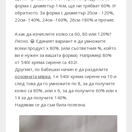
форма с диаметър 14см, ще ни трябват 60%. И
обратното. За форма с диаметър 20см - 120%,
22см- 140%, 24см -160%, 26см-180% и прочие.
А как да изчислите колко са 60, 80 или 120%?
Лесно. 😀 Единият вариант е да умножите
всеки продукт х 80%. (или съответния %, който
ви е нужен за вашата форма). Например 80%
от 540г крема сирене са 432г.
Другият, по бабешки начин е да разделите
основната мярка
, т.е 540г крема сирене на 10 и
след това да го умножите по 8, за да получите
колко са 80%...или х 6, за да получите 60% или х
14 за да получите 140%.
Надявам се да съм била полезна.