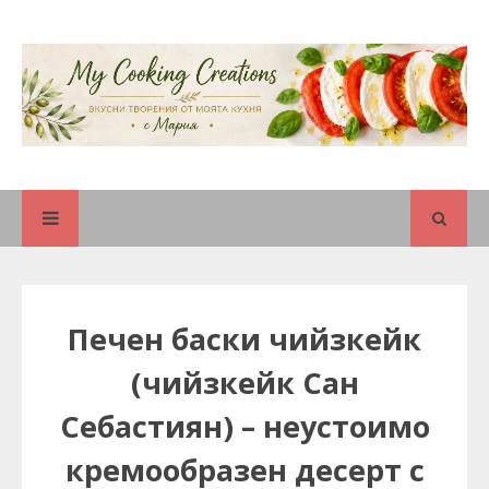
Печен баски чийзкейк
(чийзкейк Сан
Себастиян) – неустоимо
кремообразен десерт с