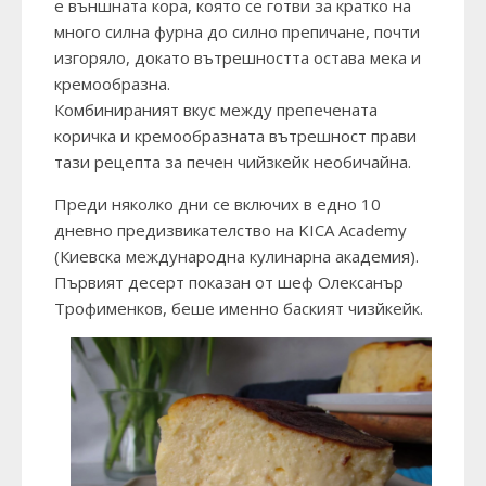
е външната кора, която се готви за кратко на
много силна фурна до силно препичане, почти
изгоряло, докато вътрешността остава мека и
кремообразна.
Комбинираният вкус между препечената
коричка и кремообразната вътрешност прави
тази рецепта за печен чийзкейк необичайна.
Преди няколко дни се включих в едно 10
дневно предизвикателство на
KICA Academy
(Киевска международна кулинарна академия).
Първият десерт показан от шеф Олексанър
Трофименков, беше именно баският чизйкейк.