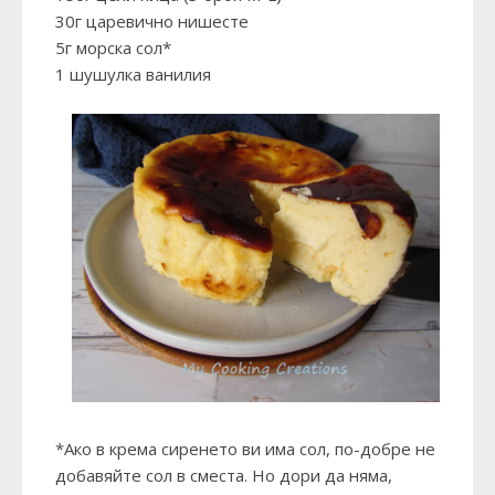
30г царевично нишесте
5г морска сол*
1 шушулка ванилия
*Ако в крема сиренето ви има сол, по-добре не
добавяйте сол в сместа. Но дори да няма,