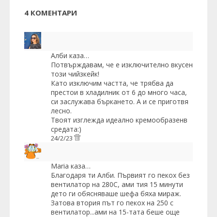
4 КОМЕНТАРИ
Алби
каза…
Потвърждавам, че е изключително вкусен
този чийзкейк!
Като изключим частта, че трябва да
престои в хладилник от 6 до много часа,
си заслужава бъркането. А и се приготвя
лесно.
Твоят изглежда идеално кремообразенв
средата:)
24/2/23
Maria
каза…
Благодаря ти Алби. Първият го пекох без
вентилатор на 280С, ами тия 15 минути
дето ги обясняваше шефа бяха мираж.
Затова втория път го пекох на 250 с
вентилатор...ами на 15-тата беше още