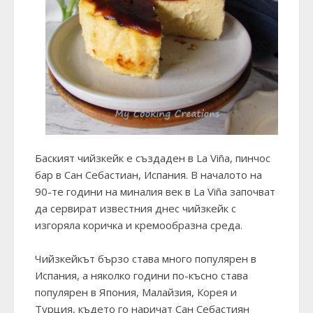
Баският чийзкейк е създаден в
La Viña
, пинчос
бар в Сан Себастиан, Испания. В началото на
90-те години на миналия век в La Viña започват
да сервират известния днес чийзкейк с
изгоряла коричка и кремообразна среда.
Чийзкейкът бързо става много популярен в
Испания, а няколко години по-късно става
популярен в Япония, Малайзия, Корея и
Турция, където го наричат Сан Себастиян