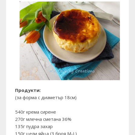
Продукти:
(за форма с диаметър 18см)
540г крема сирене
270г млечна сметана 36%
135г пудра захар
150г цели яйца (3 броя М-L)