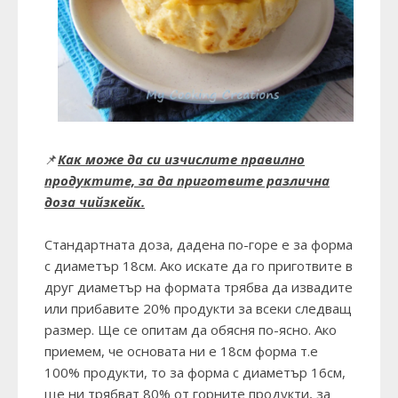
📌
Как може да си изчислите правилно
продуктите, за да приготвите различна
доза чийзкейк.
Стандартната доза, дадена по-горе е за форма
с диаметър 18см. Ако искате да го приготвите в
друг диаметър на формата трябва да извадите
или прибавите 20% продукти за всеки следващ
размер. Ще се опитам да обясня по-ясно. Ако
приемем, че основата ни е 18см форма т.е
100% продукти, то за форма с диаметър 16см,
ще ни трябват 80% от горните продукти, за