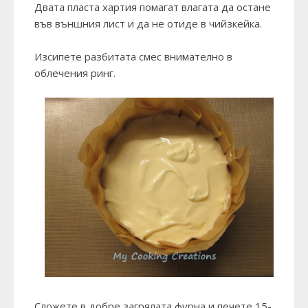
Двата пласта хартия помагат влагата да остане
във външния лист и да не отиде в чийзкейка.
Изсипете разбитата смес внимателно в
облечения ринг.
Сложете в добре загрялата фурна и печете 15-