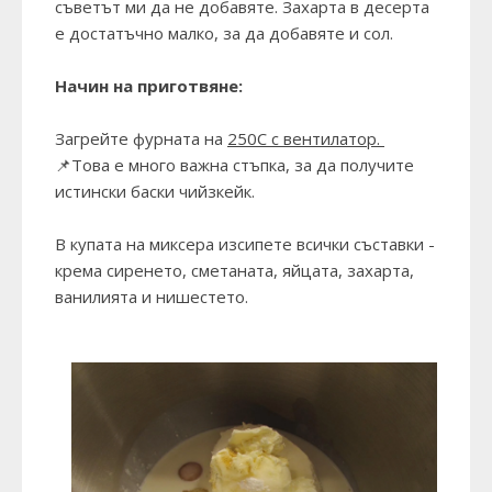
съветът ми да не добавяте. Захарта в десерта
е достатъчно малко, за да добавяте и сол.
Начин на приготвяне:
Загрейте фурната на
250С с вентилатор.
📌Това е много важна стъпка, за да получите
истински баски чийзкейк.
В купата на миксера изсипете всички съставки -
крема сиренето, сметаната, яйцата, захарта,
ванилията и нишестето.