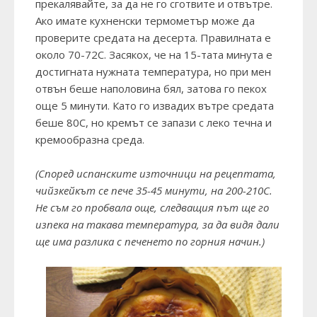
прекалявайте, за да не го сготвите и отвътре.
Ако имате кухненски термометър може да
проверите средата на десерта. Правилната е
около 70-72С. Засякох, че на 15-тата минута е
достигната нужната температура, но при мен
отвън беше наполовина бял, затова го пекох
още 5 минути. Като го извадих вътре средата
беше 80С, но кремът се запази с леко течна и
кремообразна среда.
(Според испанските източници на рецептата,
чийзкейкът се пече 35-45 минути, на 200-210С.
Не съм го пробвала още, следващия път ще го
изпека на такава температура, за да видя дали
ще има разлика с печенето по горния начин.)