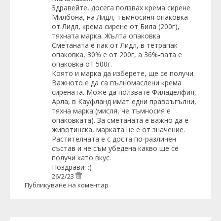
Здравейте, досега ползвах крема сирене
Милбона, на Лидл, тъмносиня опаковка
от Лидл, крема сирене от Била (200г),
тяхната марка. Жълта опаковка.
Сметаната е пак от Лидл, в тетрапак
опаковка, 30% е от 200г, а 36%-вата е
опаковка от 500г.
Която и марка да изберете, ще се получи.
Важното е да са пълномаслени крема
сирената. Може да ползвате Филаделфия,
Арла, в Кауфланд имат едни правоъгълни,
тяхна марка (мисля, че тъмносия е
опаковката). За сметаната е важно да е
животинска, марката не е от значение.
Растителната е с доста по-различен
състав и не съм убедена какво ще се
получи като вкус.
Поздрави. :)
26/2/23
Публикуване на коментар