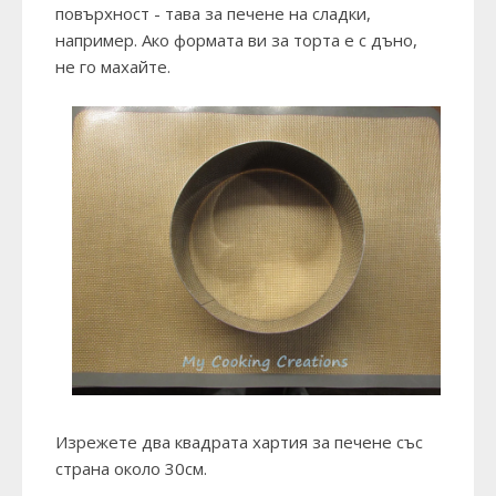
повърхност - тава за печене на сладки,
например. Ако формата ви за торта е с дъно,
не го махайте.
Изрежете два квадрата хартия за печене със
страна около 30см.