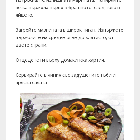
всяка пържола първо в брашното, след това в
яйцето.
Загрейте мазнината в широк тиган. Изпържете
пържолите на среден огън до златисто, от
двете страни.
Отцедете ги върху домакинска хартия.
Сервирайте в чиния със задушените гъби и
прясна салата.