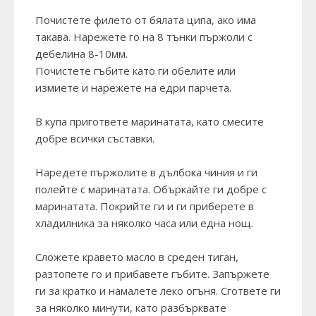
Почистете филето от бялата ципа, ако има
такава. Нарежете го на 8 тънки пържоли с
дебелина 8-10мм.
Почистете гъбите като ги обелите или
измиете и нарежете на едри парчета.
В купа пригответе маринатата, като смесите
добре всички съставки.
Наредете пържолите в дълбока чиния и ги
полейте с маринатата. Объркайте ги добре с
маринатата. Покрийте ги и ги приберете в
хладилника за няколко часа или една нощ.
Сложете кравето масло в среден тиган,
разтопете го и прибавете гъбите. Запържете
ги за кратко и намалете леко огъня. Сгответе ги
за няколко минути, като разбърквате