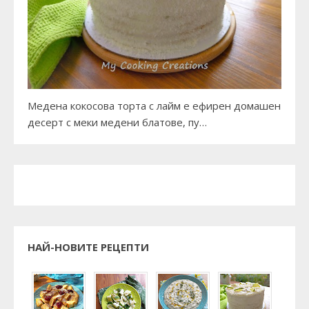
Медена кокосова торта с лайм е ефирен домашен
десерт с меки медени блатове, пу…
НАЙ-НОВИТЕ РЕЦЕПТИ