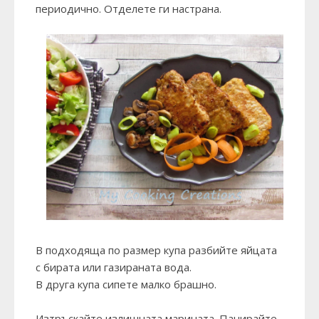
периодично. Отделете ги настрана.
В подходяща по размер купа разбийте яйцата
с бирата или газираната вода.
В друга купа сипете малко брашно.
Изтръскайте излишната марината. Панирайте