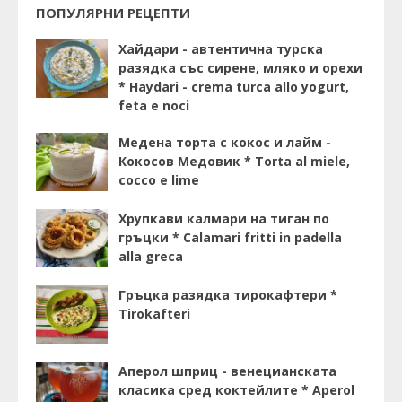
ПОПУЛЯРНИ РЕЦЕПТИ
Хайдари - автентична турска
разядка със сирене, мляко и орехи
* Haydari - crema turca allo yogurt,
feta e noci
Медена торта с кокос и лайм -
Кокосов Медовик * Torta al miele,
cocco e lime
Хрупкави калмари на тиган по
гръцки * Calamari fritti in padella
alla greca
Гръцка разядка тирокафтери *
Tirokafteri
Аперол шприц - венецианската
класика сред коктейлите * Aperol