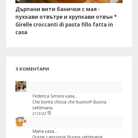
Дърпани вити банички с мая -
пухкави отвътре и хрупкави отвън *
Girelle croccanti di pasta fillo fatta in
casa
3 КОМЕНТАРИ
Federica Simoni
каза…
Che bontà chissà che buono!!! Buona
settimana.
21/3/22
Maria
каза…
Grazie carissima! Buona settimana!