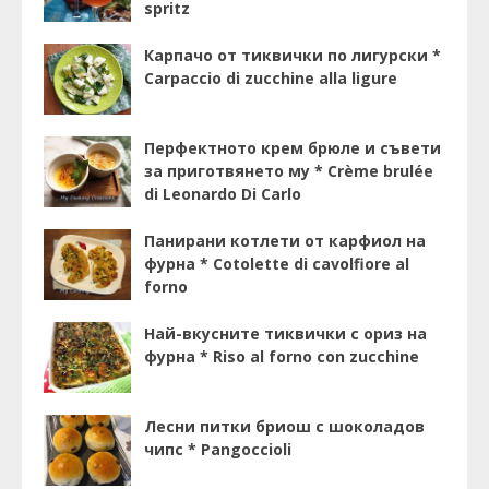
spritz
Карпачо от тиквички по лигурски *
Carpaccio di zucchine alla ligure
Перфектното крем брюле и съвети
за приготвянето му * Crème brulée
di Leonardo Di Carlo
Панирани котлети от карфиол на
фурна * Cotolette di cavolfiore al
forno
Най-вкусните тиквички с ориз на
фурна * Riso al forno con zucchine
Лесни питки бриош с шоколадов
чипс * Pangoccioli