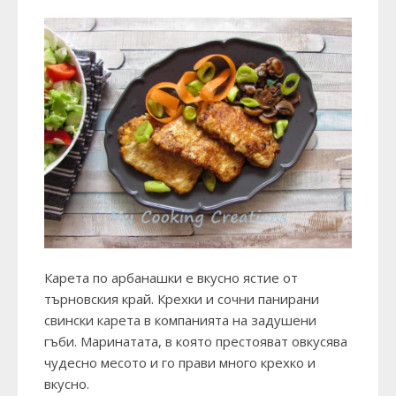
Карета по арбанашки е вкусно ястие от
търновския край. Крехки и сочни панирани
свински карета в компанията на задушени
гъби. Маринатата, в която престояват овкусява
чудесно месото и го прави много крехко и
вкусно.