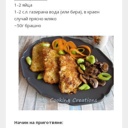
1-2 яйца
1-2 с.л. газирана вода (или бира), в краен
случай прясно мляко
~50г брашно
Начин на приготвяне: