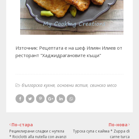
Източник: Рецептата е на шеф Илиян Илиев от
ресторант "Хаджидрагановите къщи"
българска кухня
основни ястия
свинско месо
По-стара
По-нова
Рециклирани сладки с нутела
Турска супа с кайма * Zuppa di
* Riciclotti alla nutella con avanzi
carne turca