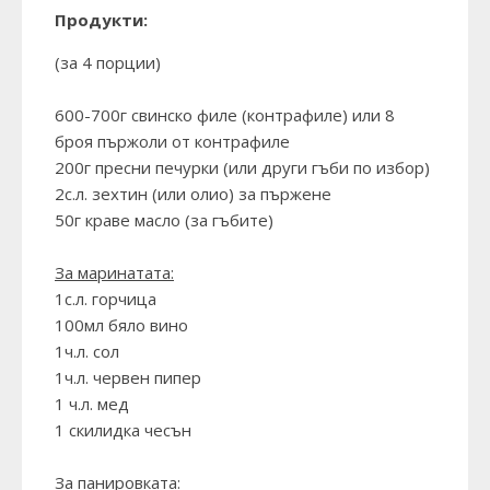
Продукти:
(за 4 порции)
600-700г свинско филе (контрафиле) или 8
броя пържоли от контрафиле
200г пресни печурки (или други гъби по избор)
2с.л. зехтин (или олио) за пържене
50г краве масло (за гъбите)
За маринатата:
1с.л. горчица
100мл бяло вино
1ч.л. сол
1ч.л. червен пипер
1 ч.л. мед
1 скилидка чесън
За панировката: