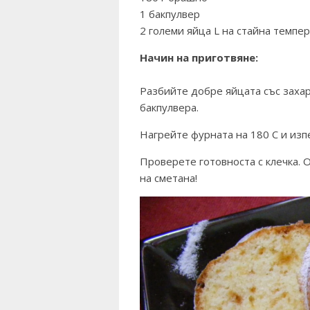
1 бакпулвер
2 големи яйца L на стайна темпе
Начин на приготвяне:
Разбийте добре яйцата със заха
бакпулвера.
Нагрейте фурната на 180 С и изп
Проверете готовноста с клечка. 
на сметана!