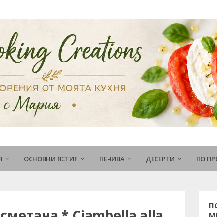
Я
ОСНОВНИ ЯСТИЯ
ПЕЧИВА
ДЕСЕРТИ
ПО П
П
сметана * Ciambella alla
М