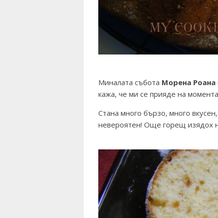
Миналата събота
Морена
Роана
кажа, че ми се прияде на момента
Стана много бързо, много вкусен,
невероятен! Още горещ изядох ня