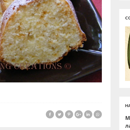
С
Н
М
л