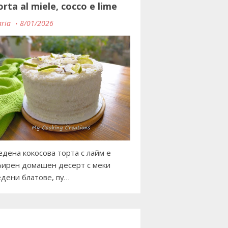
orta al miele, cocco e lime
ria
8/01/2026
дена кокосова торта с лайм е
ирен домашен десерт с меки
дени блатове, пу…