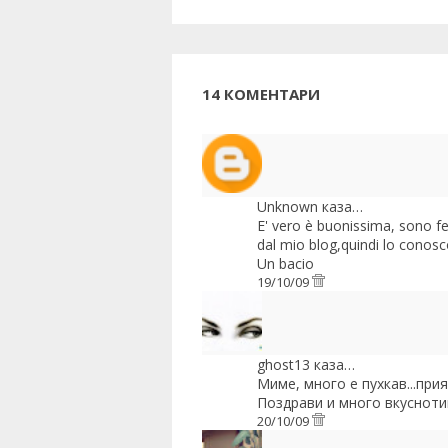
14 КОМЕНТАРИ
Unknown
каза…
E' vero è buonissima, sono fel
dal mio blog,quindi lo conosc
Un bacio
19/10/09
ghost13
каза…
Миме, много е пухкав...прия
Поздрави и много вкусноти
20/10/09