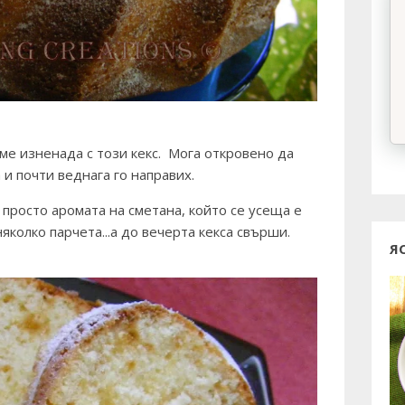
ме изненада с
този кекс
. Мога откровено да
 и почти веднага го направих.
 просто аромата на сметана, който се усеща е
колко парчета...а до вечерта кекса свърши.
Я