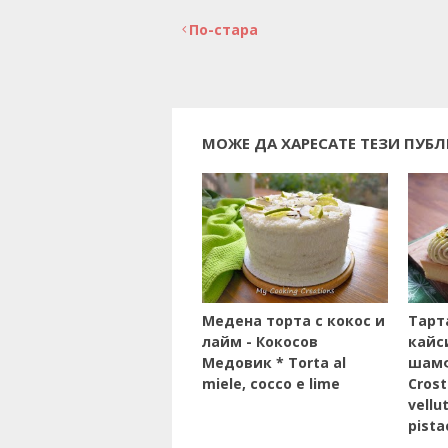
По-стара
МОЖЕ ДА ХАРЕСАТЕ ТЕЗИ ПУБ
Медена торта с кокос и
Тарт
лайм - Кокосов
кайс
Медовик * Torta al
шамф
miele, cocco e lime
Crost
vellu
pista