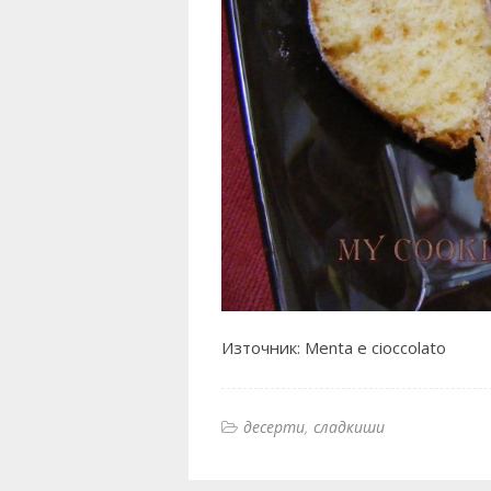
Източник:
Menta e cioccolato
десерти
сладкиши