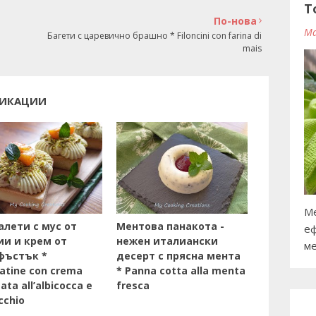
T
По-нова
Ma
Багети с царевично брашно * Filoncini con farina di
mais
ЛИКАЦИИ
Ме
алети с мус от
Ментова панакота -
еф
ии и крем от
нежен италиански
ме
ъстък *
десерт с прясна мента
atine con crema
* Panna cotta alla menta
tata all’albicocca e
fresca
cchio