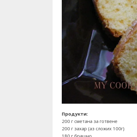
Продукти:
200 г сметана за готвене
200 г захар (аз сложих 100г)
180 г брашно