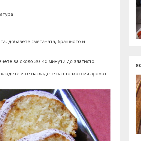
ратура
рта, добавете сметаната, брашното и
ечете за около 30-40 минути до златисто.
Я
Охладете и се насладете на страхотния аромат