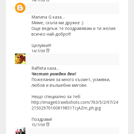
Mariana G
каза…
Миме, скъпа ми дружке :)
Още веднъж те поздравявам и ти желая
всичко най-добро!!!
Целувки!!!
14/7/09
Ralfieta
каза…
Честит рожден ден!
Пожелания за много късмет, усмивки,
любов и вълшебни мигове.
Нещо специално за теб:
http://image63.webshots.com/763/5/2/97/24
21502970100819851TcjAZm_ph.jpg
Поздрави!
15/7/09