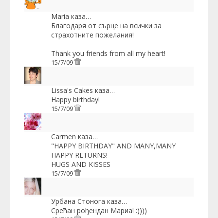
Maria
каза…
Благодаря от сърце на всички за
страхотните пожелания!
Thank you friends from all my heart!
15/7/09
Lissa's Cakes
каза…
Happy birthday!
15/7/09
Carmen
каза…
"HAPPY BIRTHDAY" AND MANY,MANY
HAPPY RETURNS!
HUGS AND KISSES
15/7/09
Урбана Стонога
каза…
Срећан рођендан Мариа! :))))