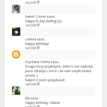
14/7/09
Sweet Corner
каза…
Happy B-day darling:))))
14/7/09
Lavinia
каза…
Happy birthday!
14/7/09
Snježana Cetina
каза…
Draga moja prijateljice, želim ti sve najbolje,
puno zdravlja i sreće i da nam uvijek budeš
vesela :)
Šaljem ti puno poljubaca!!
14/7/09
Ela
каза…
Happy birthday, Maria!
14/7/09