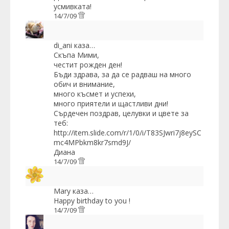
усмивката!
14/7/09
di_ani
каза…
Скъпа Мими,
честит рожден ден!
Бъди здрава, за да се радваш на много
обич и внимание,
много късмет и успехи,
много приятели и щастливи дни!
Сърдечен поздрав, целувки и цвете за
теб:
http://item.slide.com/r/1/0/i/T83SJwri7j8eySC
mc4MPbkm8kr7smd9J/
Диана
14/7/09
Mary
каза…
Happy birthday to you !
14/7/09