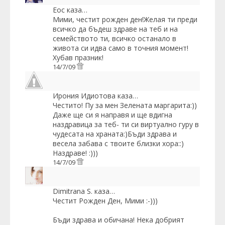
Еoc
каза…
Мими, честит рожден ден!Желая ти преди
всичко да бъдеш здраве на теб и на
семейството ти, всичко останало в
живота си идва само в точния момент!
Хубав празник!
14/7/09
Ирония Идиотова
каза…
Честито! Пу за мен Зелената маргарита:))
Даже ще си я направя и ще вдигна
наздравица за теб- ти си виртуално гуру в
чудесата на храната:)Бъди здрава и
весела забава с твоите близки хора::)
Наздраве! :)))
14/7/09
Dimitrana S.
каза…
Честит Рожден Ден, Мими :-)))
Бъди здрава и обичана! Нека добрият