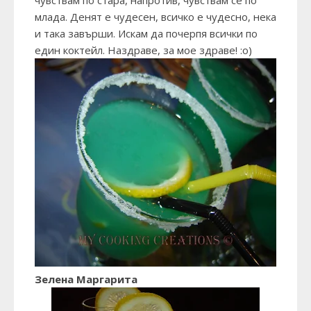
чувствам по стара, напротив, чувствам се по
млада. Денят е чудесен, всичко е чудесно, нека
и така завърши. Искам да почерпя всички по
един коктейл. Наздраве, за мое здраве! :о)
Зелена Маргарита