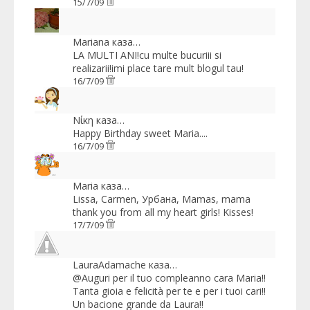
15/7/09
Mariana
каза…
LA MULTI ANI!cu multe bucuriii si
realizarii!imi place tare mult blogul tau!
16/7/09
Νίκη
каза…
Happy Birthday sweet Maria....
16/7/09
Maria
каза…
Lissa, Carmen, Урбана, Mamas, mama
thank you from all my heart girls! Kisses!
17/7/09
LauraAdamache
каза…
@Auguri per il tuo compleanno cara Maria!!
Tanta gioia e felicità per te e per i tuoi cari!!
Un bacione grande da Laura!!