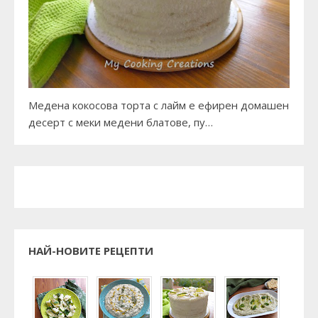
Медена кокосова торта с лайм е ефирен домашен
десерт с меки медени блатове, пу…
НАЙ-НОВИТЕ РЕЦЕПТИ