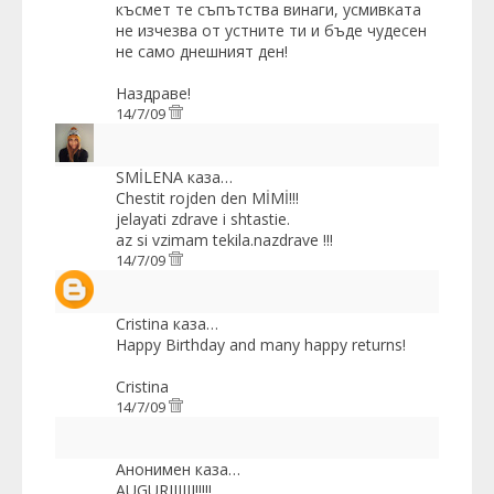
късмет те съпътства винаги, усмивката
не изчезва от устните ти и бъде чудесен
не само днешният ден!
Наздраве!
14/7/09
SMİLENA
каза…
Chestit rojden den MİMİ!!!
jelayati zdrave i shtastie.
az si vzimam tekila.nazdrave !!!
14/7/09
Cristina
каза…
Happy Birthday and many happy returns!
Cristina
14/7/09
Анонимен каза…
AUGURIIIIII!!!!!