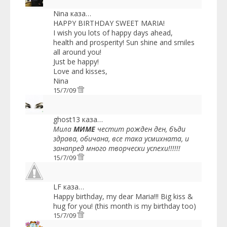
Nina
каза…
HAPPY BIRTHDAY SWEET MARIA!
I wish you lots of happy days ahead,
health and prosperity! Sun shine and smiles
all around you!
Just be happy!
Love and kisses,
Nina
15/7/09
ghost13
каза…
Mила
МИМЕ
честит рожден ден, бъди
здрава, обичана, все така усмихната, и
занапред много творчески успехи!!!!!!
15/7/09
LF
каза…
Happy birthday, my dear Maria!!! Big kiss &
hug for you! (this month is my birthday too)
15/7/09