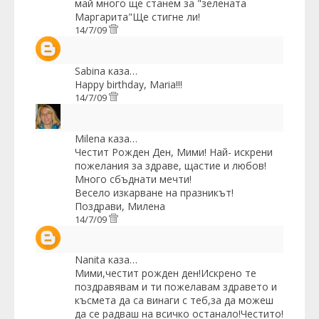
май много ще станем за "зелената
Маргарита"Ще стигне ли!
14/7/09
Sabina
каза…
Happy birthday, Maria!!!
14/7/09
Milena
каза…
Честит Рожден Ден, Мими! Най- искрени
пожелания за здраве, щастие и любов!
Много сбъднати мечти!
Весело изкарване на празникът!
Поздрави, Милена
14/7/09
Nanita
каза…
Мими,честит рожден ден!Искрено те
поздравявам и ти пожелавам здравето и
късмета да са винаги с теб,за да можеш
да се радваш на всичко останало!Честито!