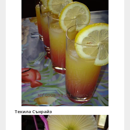
Текила Сънрайз