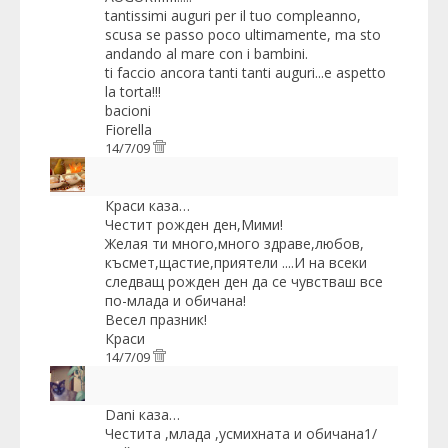
tantissimi auguri per il tuo compleanno,
scusa se passo poco ultimamente, ma sto
andando al mare con i bambini.
ti faccio ancora tanti tanti auguri...e aspetto
la torta!!!
bacioni
Fiorella
14/7/09
Краси
каза…
Честит рожден ден,Мими!
Желая ти много,много здраве,любов,
късмет,щастие,приятели ....И на всеки
следващ рожден ден да се чувстваш все
по-млада и обичана!
Весел празник!
Краси
14/7/09
Dani
каза…
Честита ,млада ,усмихната и обичана1/