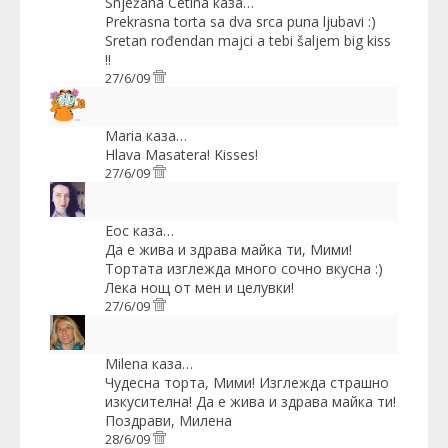
Snježana Cetina
каза…
Prekrasna torta sa dva srca puna ljubavi :)
Sretan rođendan majci a tebi šaljem big kiss
!!
27/6/09
Maria
каза…
Hlava Masatera! Kisses!
27/6/09
Еoc
каза…
Да е жива и здрава майка ти, Мими!
Тортата изглежда много сочно вкусна :)
Лека нощ от мен и целувки!
27/6/09
Milena
каза…
Чудесна торта, Мими! Изглежда страшно
изкусителна! Да е жива и здрава майка ти!
Поздрави, Милена
28/6/09