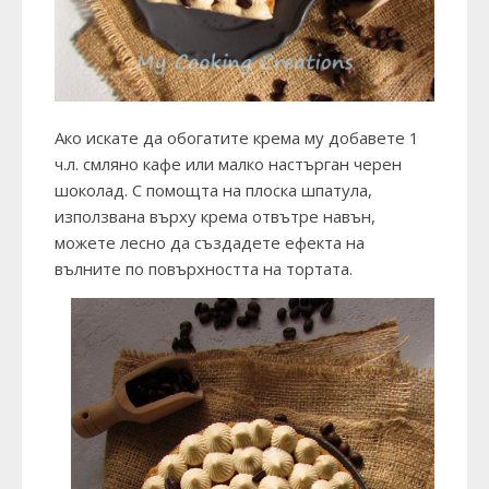
Ако искате да обогатите крема му добавете 1
ч.л. смляно кафе или малко настърган черен
шоколад. С помощта на плоска шпатула,
използвана върху крема отвътре навън,
можете лесно да създадете ефекта на
вълните по повърхността на тортата.