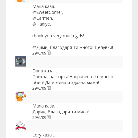
Maria
каза…
@SweetCorner,
@Carmen,
@Hadiye,
thank you very much girls!
@Дими, благодаря ти много! Целувки!
29/6/09
Daria
каза…
Прекрасна торта!Направена е с много
обич! Да е жива и здрава мама!
29/6/09
Maria
каза…
Дария, благодаря ти мила!
29/6/09
Lory
каза…