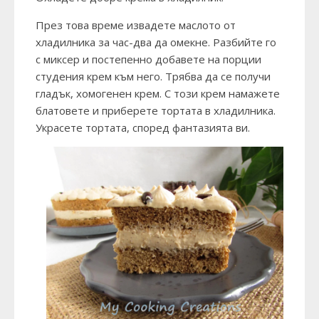
През това време извадете маслото от
хладилника за час-два да омекне. Разбийте го
с миксер и постепенно добавете на порции
студения крем към него. Трябва да се получи
гладък, хомогенен крем. С този крем намажете
блатовете и приберете тортата в хладилника.
Украсете тортата, според фантазията ви.