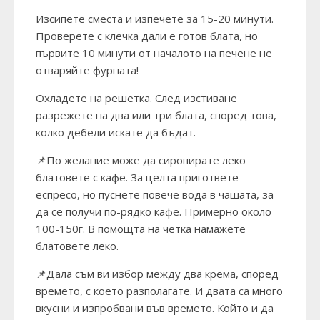
Изсипете сместа и изпечете за 15-20 минути.
Проверете с клечка дали е готов блата, но
първите 10 минути от началото на печене не
отваряйте фурната!
Охладете на решетка. След изстиване
разрежете на два или три блата, според това,
колко дебели искате да бъдат.
📌По желание може да сиропирате леко
блатовете с кафе. За целта пригответе
еспресо, но пуснете повече вода в чашата, за
да се получи по-рядко кафе. Примерно около
100-150г. В помощта на четка намажете
блатовете леко.
📌Дала съм ви избор между два крема, според
времето, с което разполагате. И двата са много
вкусни и изпробвани във времето. Който и да