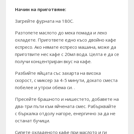
Начин на приготвяне:
Загрейте фурната на 180С.
Разтопете маслото до мека помада и леко
охладете. Пригответе едно късо двойно кафе
еспресо. Ако нямате еспресо машина, може да
приготвите нес кафе с 20мл вода. Целта е да се
получи концентриран вкус на кафе.
Разбийте яйцата със захарта на висока
скорост, с миксер за 4-5 минути, докато сместа
побелее и утрои обема си. .
Пресейте брашното и нишестето, добавете на
два-три пъти към яйчената смес. Рабърквайте
с бъркалка отдолу нагоре, енергично за да не
останат бучици.
Сипете охладеното кафе при маслото и ги