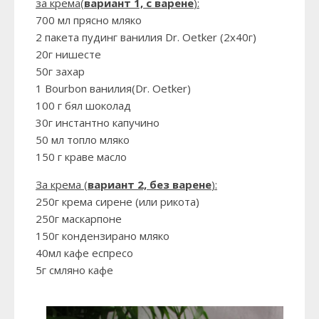
за крема(
вариант 1, с варене
):
700 мл прясно мляко
2 пакета пудинг ванилия Dr. Oetker (2х40г)
20г нишесте
50г захар
1 Bourbon ванилия(Dr. Oetker)
100 г бял шоколад
30г
инстантно капучино
50 мл топло мляко
150 г краве масло
За крема (
вариант 2, без варене
):
250г крема сирене (или рикота)
250г маскарпоне
150г кондензирано мляко
40мл кафе еспресо
5г смляно кафе