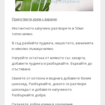
Пригответе крем с варене
.
Инстантното капучино разтворете в 50мл
топло мляко.
В съд разбийте пудинга, нишестето, ванилията
и няколко лъжици мляко.
Нагрейте остатъка от млякото със захарта,
добавете пудинга и разбъркайте. Бъркайте до
сгъстяване.
Свалете от котлона и веднага добавете белия
шоколад, Разбъркайте, докато се разтвори
шоколадът и добавете капучиното.
Разбъркайте добре.
Охладете добре крема в хладилник.