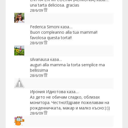
una tarta deliciosa. gracias
28/6/09
Federica Simoni
каза…
Buon compleanno alla tua mamma!!
favolosa questa torta!!
28/6/09
silvanausa
каза…
auguri alla mamma la torta semplice ma
bellissima
28/6/09
Ирония Идиотова
каза…
Аз дето не обичам сладко, облизах
монитора. Честно!Здраве пожелавам на
рожденничката, макар и малко късно:):))
28/6/09