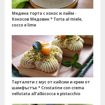
Медена торта с кокос и лайм -
Кокосов Медовик * Torta al miele,
cocco e lime
Тарталети с мус от кайсии и крем от
шамфъстък * Crostatine con crema
vellutata all’albicocca e pistacchio