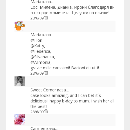
Maria
каза…
Eoc, Милена, Дианка, Ирони благодаря ви
от сърце момичета! Целувки на всички!
28/6/09
Maria
каза…
@Flori,
@Katty,
@Federica,
@Silvanausa,
@Alimonia,
grazie mille carissimi! Bacioni di tutti!
28/6/09
Sweet Corner
каза…
cake looks amazing, and I can bet it`s
delicious!! happy b-day to mum, I wish her all
the best!
28/6/09
Carmen
каза…