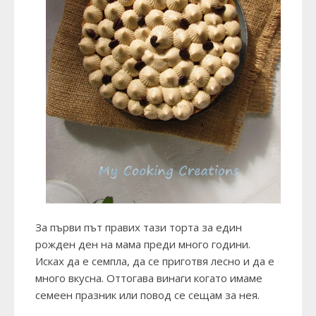
За първи път правих тази торта за един
рожден ден на мама преди много години.
Исках да е семпла, да се приготвя лесно и да е
много вкусна. Оттогава винаги когато имаме
семеен празник или повод се сещам за нея.