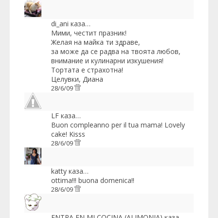
di_ani
каза…
Мими, честит празник!
Желая на майка ти здраве,
за може да се радва на твоята любов,
внимание и кулинарни изкушения!
Тортата е страхотна!
Целувки, Диана
28/6/09
LF
каза…
Buon compleanno per il tua mama! Lovely
cake! Kisss
28/6/09
katty
каза…
ottima!!! buona domenica!!
28/6/09
ENTRA EN MI COCINA (ALIMONIA)
каза…