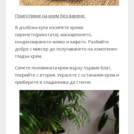
Приготвяне на крем без варене.
В дълбока купа изсипете крема
сиренето(рикотата), маскарпонето,
кондензираното мляко и кафето. Разбийте
добре с миксер до получаването на хомогенен
гладък крем.
Сипете половината крем върху първия блат,
покрийте с втория. Украсете с останалия крем и
приберете в хладилника да стегне.