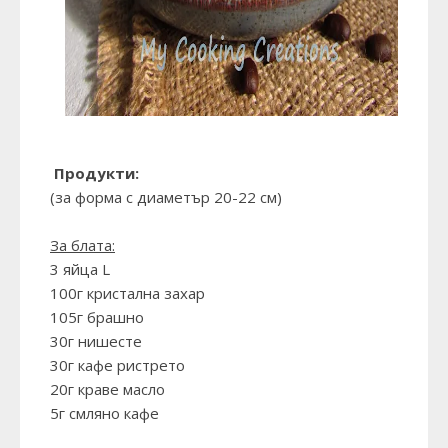
Продукти:
(за форма с диаметър 20-22 см)
За блата:
3 яйца L
100г кристална захар
105г брашно
30г нишесте
30г кафе ристрето
20г краве масло
5г смляно кафе