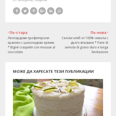
По-стара
По-нова
Леопардови профитероли
Селски хляб от 100% семола с
краклен с шоколадово кремю
дълго втасване * Pane di
* Bigné craquelin con mousse al
semola di grano duro e lunga
cioccolato
lievitazione
МОЖЕ ДА ХАРЕСАТЕ ТЕЗИ ПУБЛИКАЦИИ