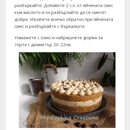
разбъркайте. Добавете 2 с.л. от яйчената смес
към маслото и ги разбърлайте да се смесят
добре. Изсипете всичко обратно при яйчената
смес и разбъркайте с бъркалката
Намажете с олио и набрашнете форма за
торта с диаметър 20-22см.