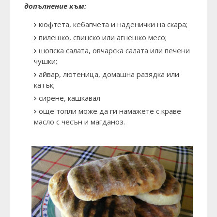
допълнение към:
кюфтета, кебапчета и наденички на скара;
пилешко, свинско или агнешко месо;
шопска салата, овчарска салата или печени
чушки;
айвар, лютеница, домашна разядка или
катък;
сирене, кашкавал
още топли може да ги намажете с краве
масло с чесън и магданоз.