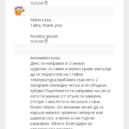
15/5/09
Maria
каза…
Talita, thank you!
Rosetta grazie!
15/5/09
Анонимен каза…
Днес ги направих и станаха
чудесни...оставих и малко краве масълце
да се поразтопи на стайна
температура,прибавих към него 2
пасирани скилидки чесън и ги обърках
хубаво.Пърленките ги направих на сач и
като ги махнах от огъня ги намазах
отгоре с маслото и чесъна и стана
божествено...по желание може да се
наръси ималко чревено пиперче или
шарена сол, а може и настърган
кашкавал...Много благодаря за
страхотната рецепта...