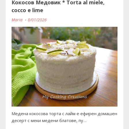
Кокосов Медовик * Torta al miele,
cocco e lime
Maria
8/01/2026
Медена кокосова торта с лайм е ефирен домашен
десерт с меки медени блатове, пу…