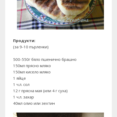
Продукти:
(за 9-10 пърленки)
500-550г бяло пшенично брашно
150мл прясно мляко
150мл кисело мляко
1 яйце
1 ч.л. сол
12 г прясна мая (или 4 г суха)
1 ч.л. захар
40мл олио или зехтин