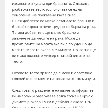
изсипвате в купата при брашното. С лъжица
разбърквате тестото...получава се една
хомогенна, не прекалено гъста смес.
В нея добавяте по малко останалото брашно и
бъркайте докато вече трудно се бърка на ръка.
Тогава добавяте още малко брашно и
започнете да месите на ръка. Може да
прехвърлите на масата ако ви е по удобно да
месите. Месете около 4-5 минути. По-лесно ще
ви е ако ползвате миксер с накрайниците за
тесто.
Готовото тесто трябва да е меко и еластично.
Покрийте и оставяте на топло за 30-40 минути.
След това го разделете на парчета, оформяте
ги на топки и разточвате всяка топка на кръг с
диаметър около 15 см и дебелина около 1 см.
Оставете ги на плота да втасат за 15-20