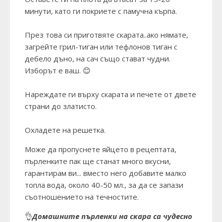
минути, като ги покриете с памучна кърпа.
През това си приготвяте скарата..ако нямате,
загрейте грил-тиган или тефлонов тиган с
дебело дъно, на сач също стават чудни.
Изборът е ваш. 😊
Нареждате ги върху скарата и печете от двете
страни до златисто.
Охладете на решетка.
Може да пропуснете яйцето в рецептата,
пърленките пак ще станат много вкусни,
гарантирам ви... вместо него добавите малко
топла вода, около 40-50 мл., за да се запази
съотношението на течностите.
👌
Домашните пърленки на скара са чудесно