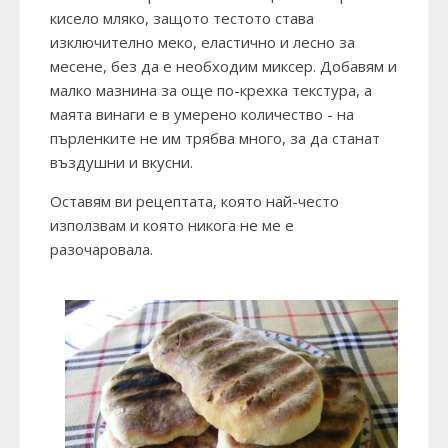
кисело мляко, защото тестото става
изключително меко, еластично и лесно за
месене, без да е необходим миксер. Добавям и
малко мазнина за още по-крехка текстура, а
маята винаги е в умерено количество - на
пърленките не им трябва много, за да станат
въздушни и вкусни.
Оставям ви рецептата, която най-често
използвам и която никога не ме е
разочаровала.