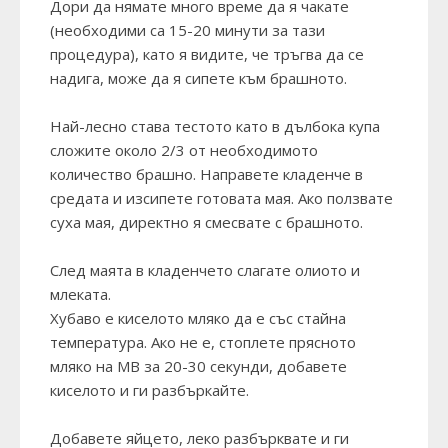
Дори да нямате много време да я чакате
(необходими са 15-20 минути за тази
процедура), като я видите, че тръгва да се
надига, може да я сипете към брашното.
Най-лесно става тестото като в дълбока купа
сложите около 2/3 от необходимото
количество брашно. Направете кладенче в
средата и изсипете готовата мая. Ако ползвате
суха мая, директно я смесвате с брашното.
След маята в кладенчето слагате олиото и
млеката.
Хубаво е киселото мляко да е със стайна
температура. Ако не е, стоплете прясното
мляко на МВ за 20-30 секунди, добавете
киселото и ги разбъркайте.
Добавете яйцето, леко разбърквате и ги