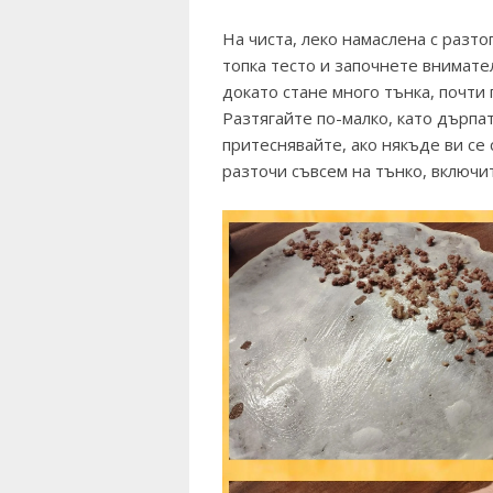
На чиста, леко намаслена с разт
топка тесто и започнете внимате
докато стане много тънка, почти
Разтягайте по-малко, като дърпа
притеснявайте, ако някъде ви се 
разточи съвсем на тънко, включи