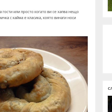
 гости или просто когато ви се хапва нещо
чка с кайма е класика, която винаги носи
С