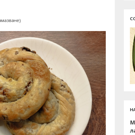
С
намазване)
Н
М
л