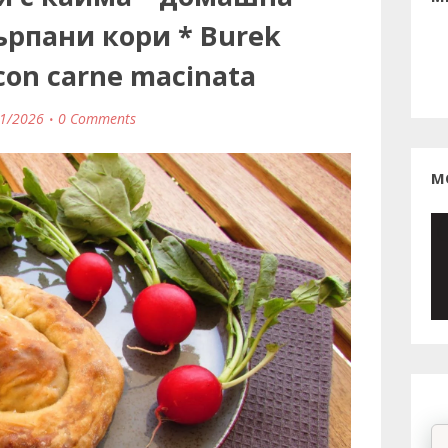
ърпани кори * Burek
 con carne macinata
1/2026
0 Comments
М