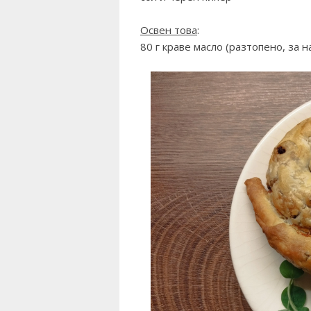
Освен това
:
80 г краве масло (разтопено, за 