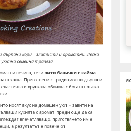
и дърпани кори – златисти и ароматни. Лесна
а уютна семейна трапеза.
роматни печива, тези
вити банички с кайма
вата хапка. Приготвени с традиционни дърпани
Я
 еластична и хрупкава обвивка с богата плънка
вки.
оито носят вкус на домашен уют – завити на
зпълващи кухнята с аромат, преди още да са
зглеждат впечатляващо, приготвянето им е
ещи, а резултатът е повече от