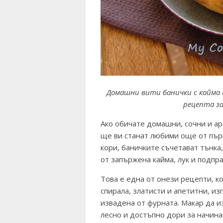
Домашни вити банички с кайма 
рецепта з
Ако обичате домашни, сочни и а
ще ви станат любими още от пър
кори, баничките съчетават тънка,
от запържена кайма, лук и подпра
Това е една от онези рецепти, к
спирала, златисти и апетитни, и
извадена от фурната. Макар да и
лесно и достъпно дори за начина