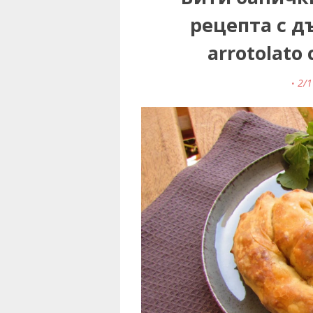
рецепта с д
arrotolato
2/1