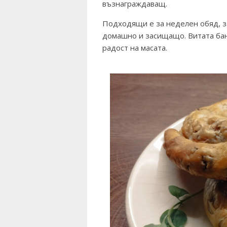
възнаграждаващ.
Подходящи е за неделен обяд, за
домашно и засищащо. Витата бани
радост на масата.