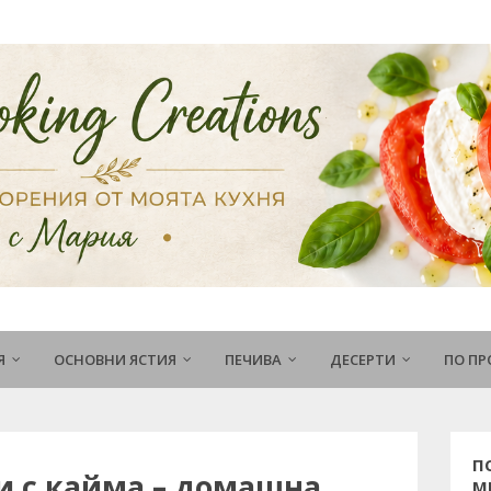
Я
ОСНОВНИ ЯСТИЯ
ПЕЧИВА
ДЕСЕРТИ
ПО П
П
и с кайма – домашна
М