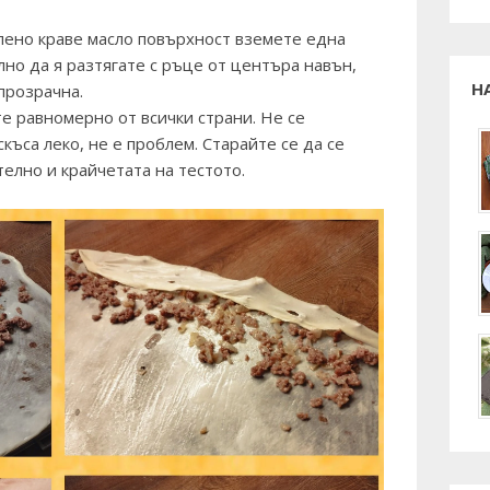
опено краве масло повърхност вземете една
лно да я разтягате с ръце от центъра навън,
Н
 прозрачна.
те равномерно от всички страни. Не се
скъса леко, не е проблем. Старайте се да се
телно и крайчетата на тестото.