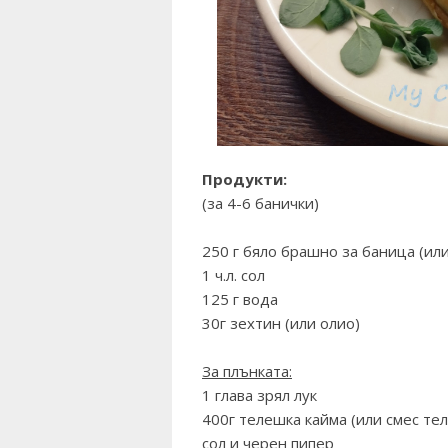
Продукти:
(за 4-6 банички)
250 г бяло брашно за баница (ил
1 ч.л. сол
125 г вода
30г зехтин (или олио)
За плънката:
1 глава зрял лук
400г телешка кайма (или смес тел
сол и черен пипер