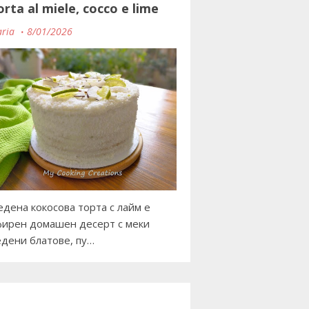
orta al miele, cocco e lime
ria
8/01/2026
дена кокосова торта с лайм е
ирен домашен десерт с меки
дени блатове, пу…