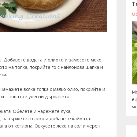
T
Ma
а. Добавете водата и олиото и замесете меко,
то на топка, покрийте го с найлонова шапка и
ти.
Намажете всяка топка с малко олио, покрийте и
Ме
и – това ще улесни дърпането.
еф
ме
ката. Обелете и нарежете лука.
о, запържете го леко и добавете каймата.
на от котлона. Овкусете леко на сол и черен