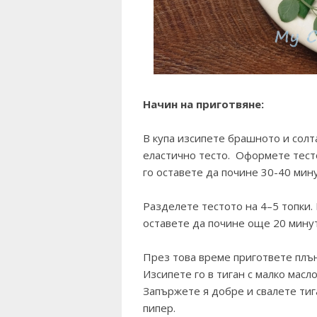
Начин на приготвяне:
В купа изсипете брашното и солт
еластично тесто. Оформете тесто
го оставете да почине 30-40 мину
Разделете тестото на 4–5 топки. 
оставете да почине още 20 минут
През това време пригответе плън
Изсипете го в тиган с малко масл
Запържете я добре и свалете тига
пипер.