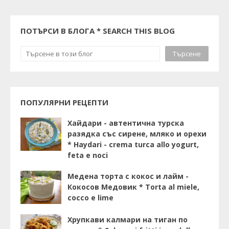
ПОТЪРСИ В БЛОГА * SEARCH THIS BLOG
ПОПУЛЯРНИ РЕЦЕПТИ
Хайдари - автентична турска
разядка със сирене, мляко и орехи
* Haydari - crema turca allo yogurt,
feta e noci
Медена торта с кокос и лайм -
Кокосов Медовик * Torta al miele,
cocco e lime
Хрупкави калмари на тиган по