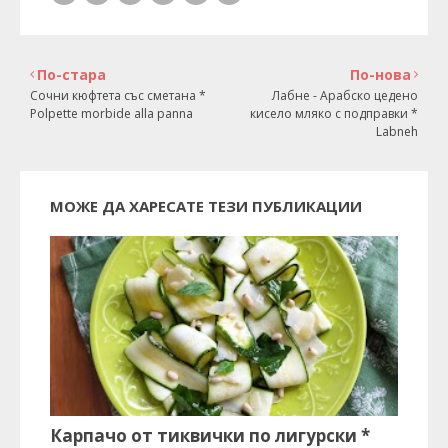
По-стара
По-нова
Сочни кюфтета със сметана *
Лабне - Арабско цедено
Polpette morbide alla panna
кисело мляко с подправки *
Labneh
МОЖЕ ДА ХАРЕСАТЕ ТЕЗИ ПУБЛИКАЦИИ
Карпачо от тиквички по лигурски *