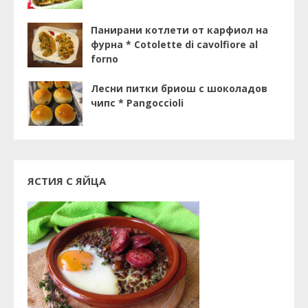
Панирани котлети от карфиол на
фурна * Cotolette di cavolfiore al
forno
Лесни питки бриош с шоколадов
чипс * Pangoccioli
ЯСТИЯ С ЯЙЦА