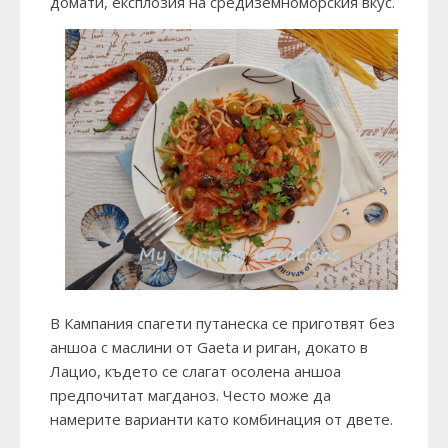
домати, експлозия на средиземноморския вкус.
В Кампания спагети путанеска се приготвят без
аншоа с маслини от Gaeta и риган, докато в
Лацио, където се слагат осолена аншоа
предпочитат магданоз. Често може да
намерите варианти като комбинация от двете.