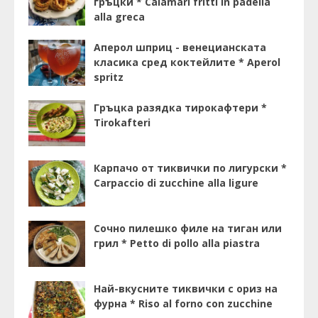
гръцки * Calamari fritti in padella
alla greca
Аперол шприц - венецианската
класика сред коктейлите * Aperol
spritz
Гръцка разядка тирокафтери *
Tirokafteri
Карпачо от тиквички по лигурски *
Carpaccio di zucchine alla ligure
Сочно пилешко филе на тиган или
грил * Petto di pollo alla piastra
Най-вкусните тиквички с ориз на
фурна * Riso al forno con zucchine