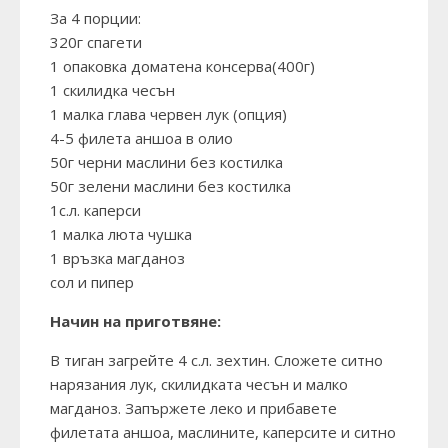
За 4 порции:
320г спагети
1 опаковка доматена консерва(400г)
1 скилидка чесън
1 малка глава червен лук (опция)
4-5 филета аншоа в олио
50г черни маслини без костилка
50г зелени маслини без костилка
1с.л. каперси
1 малка люта чушка
1 връзка магданоз
сол и пипер
Начин на приготвяне:
В тиган загрейте 4 с.л. зехтин. Сложете ситно
нарязания лук, скилидката чесън и малко
магданоз. Запържете леко и прибавете
филетата аншоа, маслините, каперсите и ситно