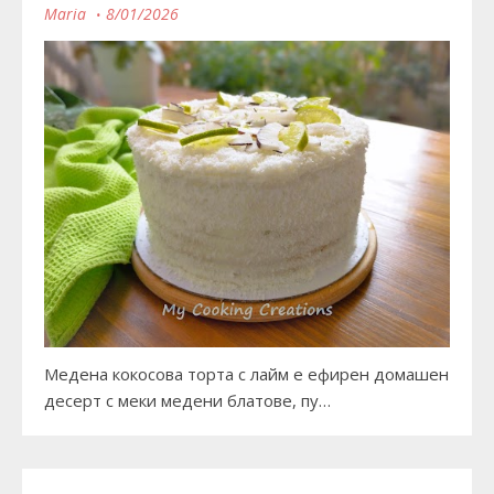
Maria
8/01/2026
Медена кокосова торта с лайм е ефирен домашен
десерт с меки медени блатове, пу…