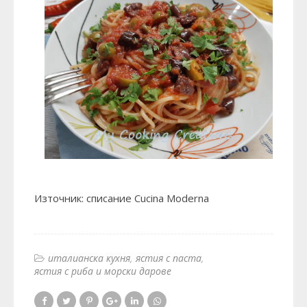
Източник: списание Cucina Moderna
италианска кухня
ястия с паста
ястия с риба и морски дарове