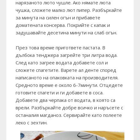
нарязаното люто чушле. Ако нямате люта
чушка, сложете малко лют пипер. Разбъркайте
за минута на силен огън и прибавете
доматената консерва. Покрийте с капак и
задушавайте десетина минути на слаб огън.
През това време пригответе пастата. В
дълбока тенджера загрейте три литра вода.
След като загрее водата добавете сол и
сложете спагетите. Варете ал денте според
написаното на опаковката на производителя.
Средното време е около 6-7минути. Отцедете
готовите спагети и ги добавете в соса.
Добавете два черпака от водата, в която са
врели. Разбъркайте добре всичко и наръсете с
останалия магданоз. Сервирайте като полеете
леко с зехтин.