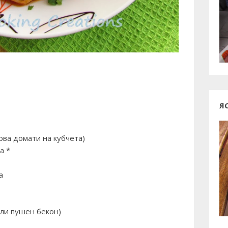
Я
рва домати на кубчета)
а *
а
или пушен бекон)