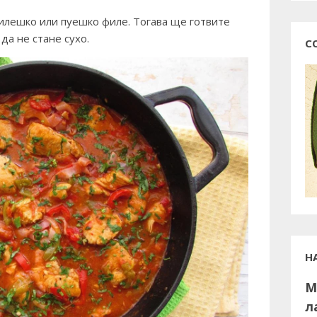
илешко или пуешко филе. Тогава ще готвите
 да не стане сухо.
С
Н
М
л