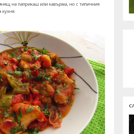
нящ на паприкаш или кавърма, но с типичния
 кухня.
С