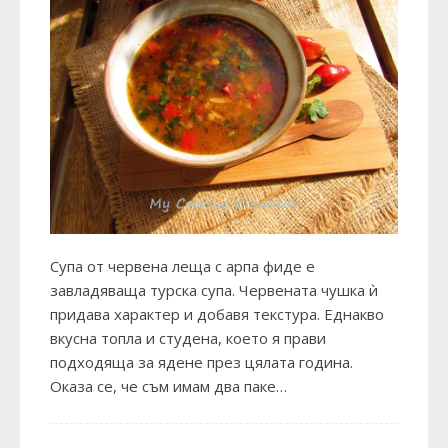
Супа от червена леща с арпа фиде е
завладяваща турска супа. Червената чушка ѝ
придава характер и добавя текстура. Еднакво
вкусна топла и студена, което я прави
подходяща за ядене през цялата година.
Оказа се, че съм имам два паке…