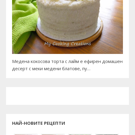
Медена кокосова торта с лайм е ефирен домашен
десерт с меки медени блатове, пу…
НАЙ-НОВИТЕ РЕЦЕПТИ