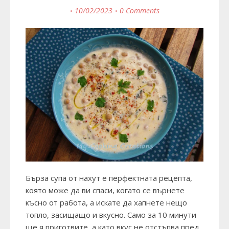
10/02/2023
0 Comments
Бърза супа от нахут е перфектната рецепта,
която може да ви спаси, когато се върнете
късно от работа, а искате да хапнете нещо
топло, засищащо и вкусно. Само за 10 минути
ще я приготвите, а като вкус не отстъпва пред