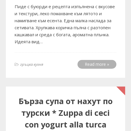
Пиде с буюрди е рецепта изпълнена с вкусове
и текстури, леко помахване към лятото и
намигване към есента. Една малка наслада за
сетивата. Хрупкава коричка пълна с разтопен
кашкавал и среда с богата, ароматна плънка.
Идеята вид…
Read more »
гръцка кухня
Бърза супа от нахут по
турски * Zuppa di ceci
con yogurt alla turca