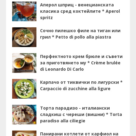
Аперол шприц - венецианската
класика сред коктейлите * Aperol
spritz
Сочно пилешко филе на тиган или
грил * Petto di pollo alla piastra
Перфектното крем брюле и съвети
за приготвянето му * Crème brulée
di Leonardo Di Carlo
Карпачо от тиквички по лигурски *
Carpaccio di zucchine alla ligure
Торта парадизо - италиански
сладкиш с череши (вишни) * Torta
paradiso alla ciliegie
Панирани котлети от карфиол на