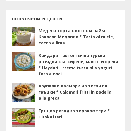
ПОПУЛЯРНИ РЕЦЕПТИ
Медена торта с кокос и лайм -
Кокосов Медовик * Torta al miele,
cocco e lime
Хайдари - автентична турска
разядка със сирене, мляко и орехи
* Haydari - crema turca allo yogurt,
feta e noci
Хрупкави калмари на тиган по
гръцки * Calamari fritti in padella
alla greca
Гръцка разядка тирокафтери *
Tirokafteri