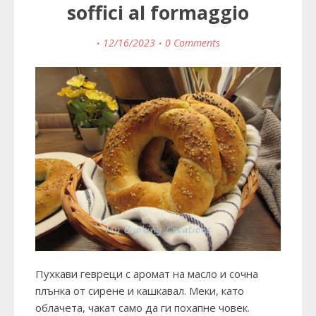
soffici al formaggio
12/16/2023
0 Comments
Пухкави гевреци с аромат на масло и сочна
плънка от сирене и кашкавал. Меки, като
облачета, чакат само да ги похапне човек.