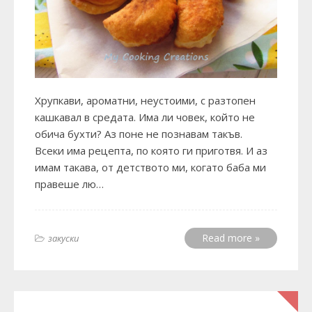
Хрупкави, ароматни, неустоими, с разтопен
кашкавал в средата. Има ли човек, който не
обича бухти? Аз поне не познавам такъв.
Всеки има рецепта, по която ги приготвя. И аз
имам такава, от детството ми, когато баба ми
правеше лю…
Read more »
закуски