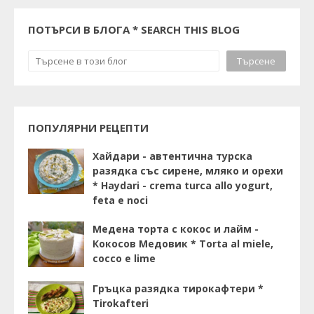
ПОТЪРСИ В БЛОГА * SEARCH THIS BLOG
ПОПУЛЯРНИ РЕЦЕПТИ
Хайдари - автентична турска
разядка със сирене, мляко и орехи
* Haydari - crema turca allo yogurt,
feta e noci
Медена торта с кокос и лайм -
Кокосов Медовик * Torta al miele,
cocco e lime
Гръцка разядка тирокафтери *
Tirokafteri