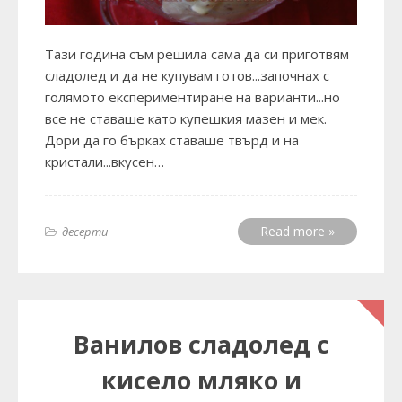
Тази година съм решила сама да си приготвям
сладолед и да не купувам готов...започнах с
голямото експериментиране на варианти...но
все не ставаше като купешкия мазен и мек.
Дори да го бърках ставаше твърд и на
кристали...вкусен…
Read more »
десерти
Ванилов сладолед с
кисело мляко и