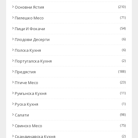
Основни Ястия
(210)
Пилешко Месо
(71)
Пици И Фокачи
(54)
Плодови Десерти
(6)
Полска Кухня
(6)
Португалска Кухня
(2)
Предястия
(188)
Птиче Месо
(23)
Румънска Кухня
(11)
Руска Кухня
(1)
Салати
(98)
Свинско Месо
(75)
Скандинавска Кухня
(2)