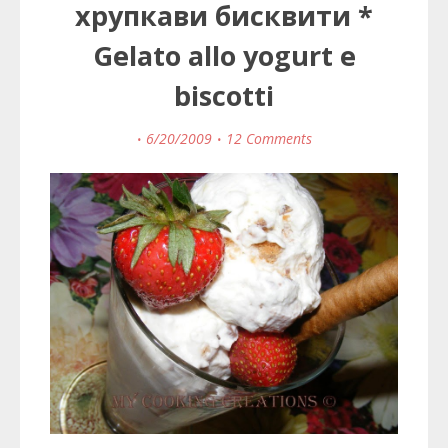
хрупкави бисквити *
Gelato allo yogurt e
biscotti
6/20/2009
12 Comments