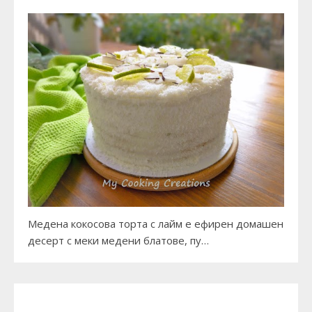
Медена кокосова торта с лайм е ефирен домашен
десерт с меки медени блатове, пу…