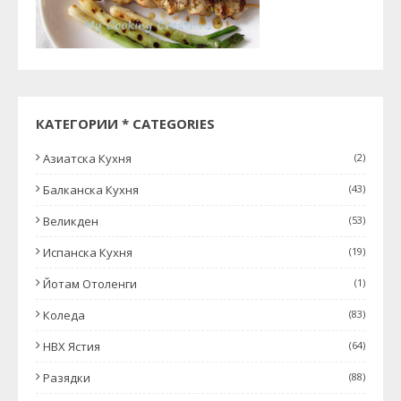
КАТЕГОРИИ * CATEGORIES
Азиатска Кухня
(2)
Балканска Кухня
(43)
Великден
(53)
Испанска Кухня
(19)
Йотам Отоленги
(1)
Коледа
(83)
НВХ Ястия
(64)
Разядки
(88)