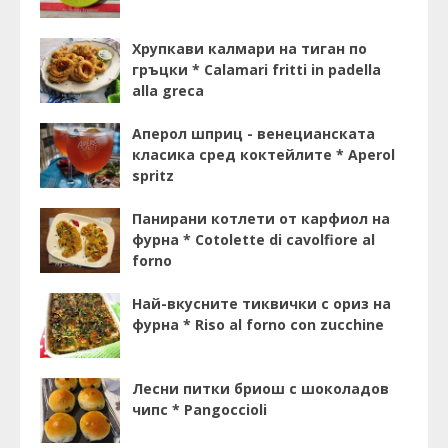
Хрупкави калмари на тиган по
гръцки * Calamari fritti in padella
alla greca
Аперол шприц - венецианската
класика сред коктейлите * Aperol
spritz
Панирани котлети от карфиол на
фурна * Cotolette di cavolfiore al
forno
Най-вкусните тиквички с ориз на
фурна * Riso al forno con zucchine
Лесни питки бриош с шоколадов
чипс * Pangoccioli